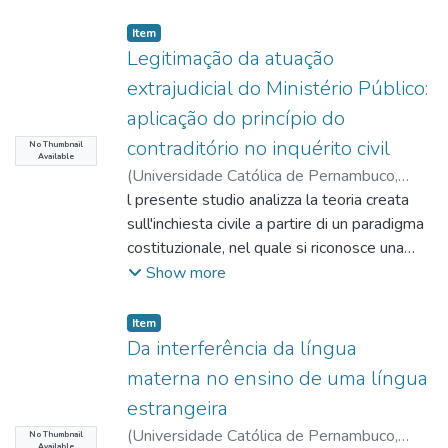
Item type:
,
Item
Legitimação da atuação
extrajudicial do Ministério Público:
aplicação do princípio do
contraditório no inquérito civil
No Thumbnail
Available
(
Universidade Católica de Pernambuco
,
2013-12-05
l presente studio analizza la teoria creata
)
Carvalho, Ulisses Dias de
;
Barroso, Fábio Túlio
sull'inchiesta civile a partire di un paradigma
;
http://lattes.cnpq.br/7303883662985235
costituzionale, nel quale si riconosce una
;
Teixeira, Sergio Torres
forte normatività dei principi che
;
Show more
http://lattes.cnpq.br/5251373969908944
strumentalizzano i diritti fondamentali. Da
;
Carreiro, Luciano Dorea Martinez
questo punto di vista, i principi costituzionali
;
Item type:
,
Item
http://lattes.cnpq.br/8883729921865765
forniscono la chiusura interpretativa del
Da interferência da língua
sistema giuridico, conservando l'autonomia,
materna no ensino de uma língua
l'integrità e la coerenza del diritto. Come
estrangeira
risultato dell'analisi dottrinaria e dei dati
(
Universidade Católica de Pernambuco
,
empirici raccolti nella tesi, si è osservata la
No Thumbnail
Available