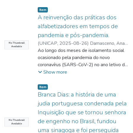
Item type:
,
Item
A reinvenção das práticas dos
alfabetizadores em tempos de
pandemia e pós-pandemia.
(
UNICAP
,
2025-08-26
)
Damasceno, Ana
No Thumbnail
Available
Christina de Sousa
Ao longo dos meses de isolamento social
ocasionado pela pandemia do novo
coronavírus (SARS-CoV-2) no ano letivo de
2020 e 2021, os docentes de Parnaíba-PI
Show more
e Caxingó-PI buscaram se organizar
pedagógica e metodologicamente para
Item type:
,
Item
desenvolver seu trabalho pedagógico. Em
Branca Dias: a história de uma
face da situação de isolamento social foram
judia portuguesa condenada pela
obrigados a aderir ao uso da tecnologia
Inquisição que se tornou senhora
digital e, nessa perspectiva, foram
de engenho no Brasil, fundou
submetidos às formações contínuas no
No Thumbnail
Available
modo on-line, que viabilizassem um ‘novo
uma sinagoga e foi perseguida