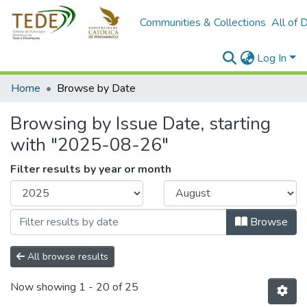
Communities & Collections
All of 
Log In
Home
Browse by Date
Browsing by Issue Date, starting
with "2025-08-26"
Filter results by year or month
Browse
All browse results
Now showing
1 - 20 of 25