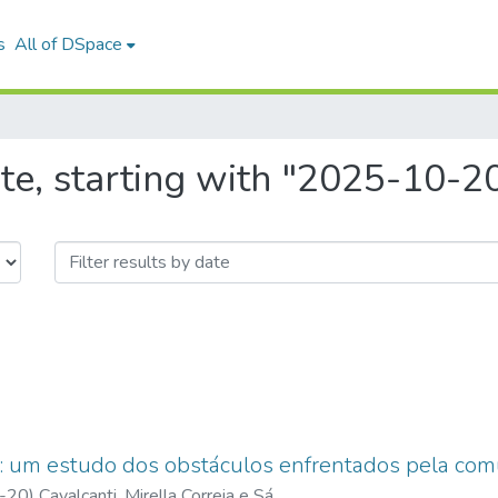
s
All of DSpace
te, starting with "2025-10-2
a: um estudo dos obstáculos enfrentados pela com
-20
)
Cavalcanti, Mirella Correia e Sá