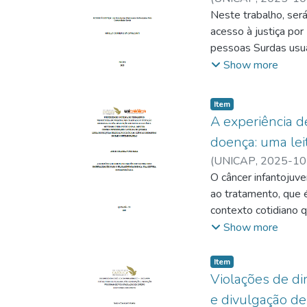
Neste trabalho, será
acesso à justiça por
pessoas Surdas usuár
dificuldades enfren
Show more
por pessoas com ess
investigação sobre
Item type:
,
Item
é o conceito de aces
A experiência d
acadêmica
doença: uma lei
(artigos, trabalhos
(
UNICAP
,
2025-10
que é abordada ape
O câncer infantojuv
timidamente por espe
ao tratamento, que 
Tradução. Nesse
contexto cotidiano 
sentido, por meio da
pertinente no campo
Show more
debate sobre os
precisamente no âmbi
obstáculos, atendim
saúde, em hospitais 
conhecimento da
Item type:
,
Item
seja a colaboradora 
Violações de dir
realidade para esti
este estudo tem o f
e divulgação de