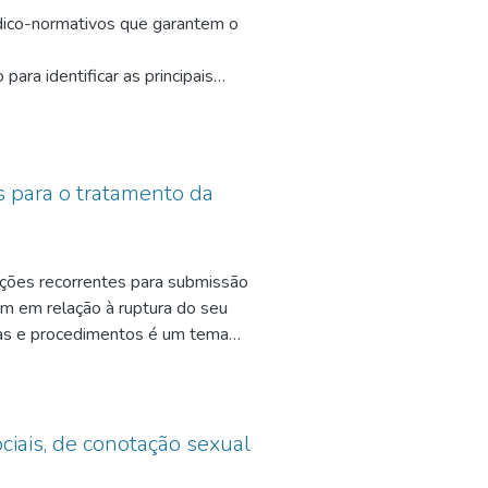
rídico-normativos que garantem o
ara identificar as principais
etende-se desenvolver uma
Pessoa Surda, além da literatura
s para o tratamento da
 relacionada com essa temática,
zações recorrentes para submissão
na Linguística e nos Estudos de
am em relação à ruptura do seu
nas e procedimentos é um tema
ar o estado atual e a relevância do
 contemporâneas, mais
a e no nível terciário de atenção à
diciário, aproximando do
ivência, é desejável que a criança
e com sua linguagem. Portanto,
ociais, de conotação sexual
 campo.
eiras hospitalizações para o