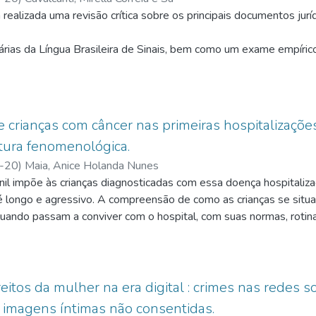
 realizada uma revisão crítica sobre os principais documentos ju
ias da Língua Brasileira de Sinais, bem como um exame empírico p
tadas
a deficiência na busca pela concretização de seus direitos. Pr
 como
so à justiça de Mauro Capelleti e como suas variáveis servem à 
e crianças com câncer nas primeiras hospitalizaçõe
tura fenomenológica.
 de conclusão de curso de graduação e dissertações de mestrado)
-20
)
Maia, Anice Holanda Nunes
nas
enil impõe às crianças diagnosticadas com essa doença hospitali
cialistas nos mais variados campos científicos, seja no Direito, 
é longo e agressivo. A compreensão de como as crianças se situ
quando passam a conviver com o hospital, com suas normas, roti
 pesquisa documental, bibliográfica e empírica, objetiva-se mostr
 das práticas psicológicas clínicas em face de demandas sociais
to das políticas públicas de saúde para a infância e a adolescênci
entos e os caminhos processuais de pessoas Surdas no âmbito ju
de oncologia pediátrica. Como humano que está no centro dessa v
das pesquisas, falando por si, com seu modo singular de existir 
eitos da mulher na era digital : crimes nas redes s
mular a continuidade, o avanço e a ampliação das pesquisas deste
ito de compreender a experiência de crianças com câncer nas prim
 imagens íntimas não consentidas.