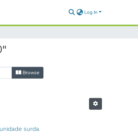
Log In
0"
Browse
unidade surda.