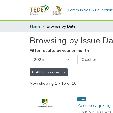
Communities & Collection
Home
Browse by Date
Browsing by Issue Da
Filter results by year or month
All browse results
Now showing
1 - 16 of 16
Item type:
,
Item
Acesso à justiç
(
UNICAP
,
2025-10