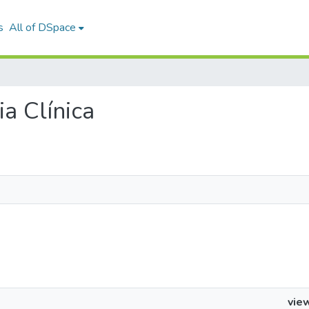
s
All of DSpace
ia Clínica
vie