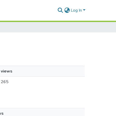
Log In
views
265
ws