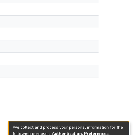
We collect and process your personal information for the
following purposes:
Authentication, Preferences,