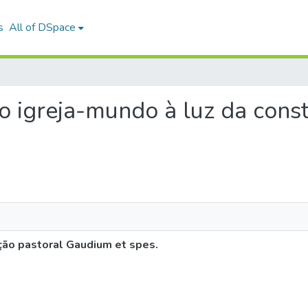
s
All of DSpace
ão igreja-mundo à luz da const
ição pastoral Gaudium et spes.