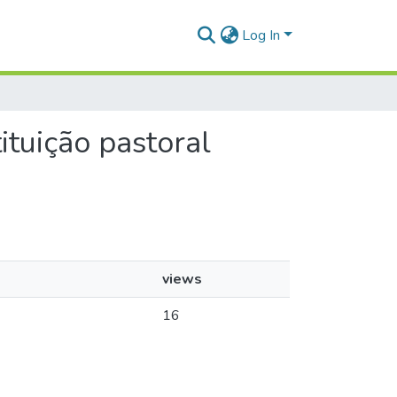
Log In
ituição pastoral
views
16