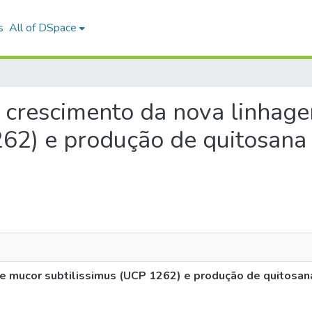
s
All of DSpace
 de crescimento da nova linha
262) e produção de quitosana
de mucor subtilissimus (UCP 1262) e produção de quitosa