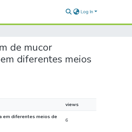
Log In
gem de mucor
 em diferentes meios
views
na em diferentes meios de
6