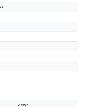
ws
views