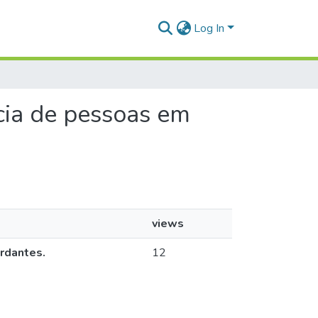
Log In
ncia de pessoas em
views
rdantes.
12