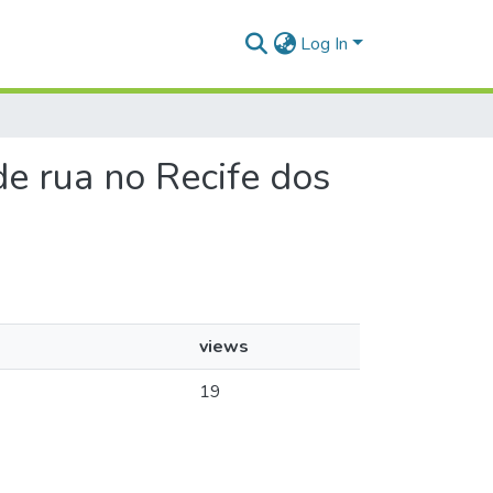
Log In
 de rua no Recife dos
views
19