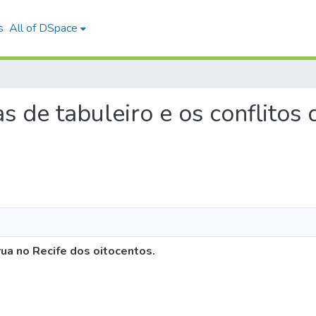
s
All of DSpace
as de tabuleiro e os conflitos
rua no Recife dos oitocentos.