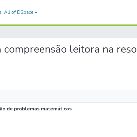
s
All of DSpace
da compreensão leitora na re
ção de problemas matemáticos