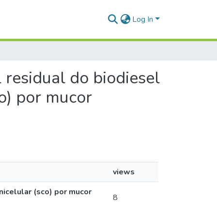
Log In
l residual do biodiesel
co) por mucor
views
nicelular (sco) por mucor
8