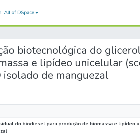
s
All of DSpace
ação biotecnológica do glicero
assa e lipídeo unicelular (s
50 isolado de manguezal
sidual do biodiesel para produção de biomassa e lipídeo u
ezal