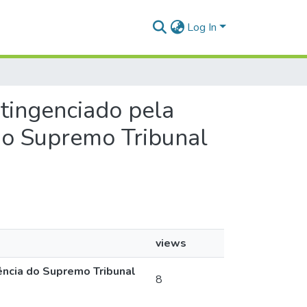
Log In
ntingenciado pela
 do Supremo Tribunal
views
dência do Supremo Tribunal
8