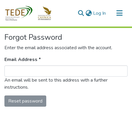
(current)
Log In
Communities & Collections
Forgot Password
All of DSpace
Enter the email address associated with the account.
Email Address *
An email will be sent to this address with a further
instructions.
Reset password