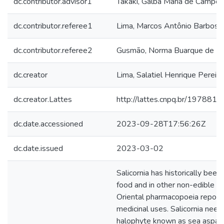
dc.contributor.advisor1
Takaki, Galba Maria de Campos
dc.contributor.referee1
Lima, Marcos Antônio Barbosa
dc.contributor.referee2
Gusmão, Norma Buarque de
dc.creator
Lima, Salatiel Henrique Pereira
dc.creator.Lattes
http://lattes.cnpq.br/19788
dc.date.accessioned
2023-09-28T17:56:26Z
dc.date.issued
2023-03-02
Salicornia has historically been
food and in other non-edible u
Oriental pharmacopoeia reports
medicinal uses. Salicornia neei 
halophyte known as sea aspara