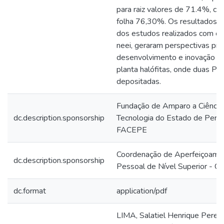
para raiz valores de 71.4%, c
folha 76,30%. Os resultados 
dos estudos realizados com os
neei, geraram perspectivas pr
desenvolvimento e inovação or
planta halófitas, onde duas Pa
depositadas.
Fundação de Amparo a Ciência
dc.description.sponsorship
Tecnologia do Estado de Pern
FACEPE
Coordenação de Aperfeiçoame
dc.description.sponsorship
Pessoal de Nível Superior - 
dc.format
application/pdf
LIMA, Salatiel Henrique Pereir