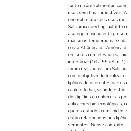
tanto na área alimentar, como 
usos sem fins comestíveis. A 
oriental relata seus usos medic
Salicornia neei Lag, halófita c
aspargo marinho está presente
marismas temperadas e subtro
costa Atlântica da América do 
em solos com elevada salinida
intersticial (16 a 55 dS m-1). 
foram realizadas com Salicorni
com o objetivo de localizar e ex
lipídios de diferentes partes da 
caule e folha), visando estabele
dos lipídios e conhecer as poss
aplicações biotecnológicas, co
que os estudos com lipídios na
estão relacionados aos lipídios
sementes. Nesse contexto, aná