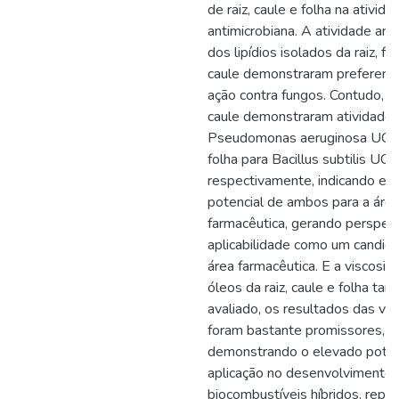
de raiz, caule e folha na ativida
antimicrobiana. A atividade ant
dos lipídios isolados da raiz, fo
caule demonstraram preferenc
ação contra fungos. Contudo, os
caule demonstraram atividade 
Pseudomonas aeruginosa UCP
folha para Bacillus subtilis UC
respectivamente, indicando el
potencial de ambos para a áre
farmacêutica, gerando perspec
aplicabilidade como um candida
área farmacêutica. E a viscosi
óleos da raiz, caule e folha ta
avaliado, os resultados das vi
foram bastante promissores,
demonstrando o elevado poten
aplicação no desenvolvimento
biocombustíveis híbridos, repr