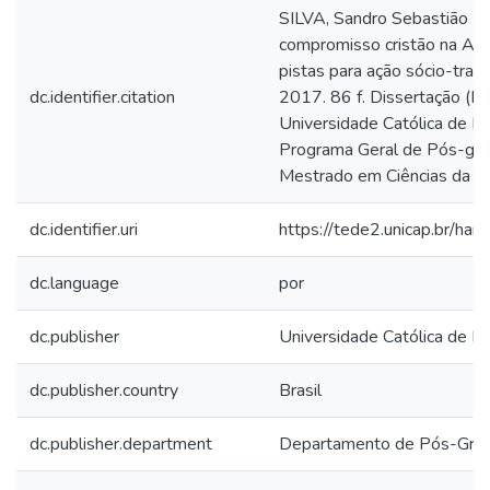
SILVA, Sandro Sebastião Fil
compromisso cristão na Amér
pistas para ação sócio-tran
dc.identifier.citation
2017. 86 f. Dissertação (M
Universidade Católica de P
Programa Geral de Pós-gra
Mestrado em Ciências da Re
dc.identifier.uri
https://tede2.unicap.br/ha
dc.language
por
dc.publisher
Universidade Católica de 
dc.publisher.country
Brasil
dc.publisher.department
Departamento de Pós-Gra