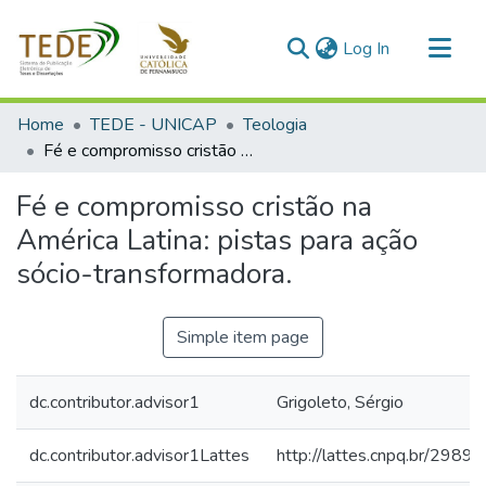
(current)
Log In
Communities & Collections
Home
TEDE - UNICAP
Teologia
All of DSpace
Fé e compromisso cristão na América Latina: pistas para ação sócio-transformadora.
Statistics
Fé e compromisso cristão na
América Latina: pistas para ação
sócio-transformadora.
Simple item page
dc.contributor.advisor1
Grigoleto, Sérgio
dc.contributor.advisor1Lattes
http://lattes.cnpq.br/29