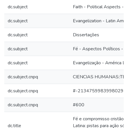
dc.subject
Faith - Political Aspects - 
dc.subject
Evangelization - Latin Amer
dc.subject
Dissertações
dc.subject
Fé - Aspectos Políticos - A
dc.subject
Evangelização - América La
dc.subject.cnpq
CIENCIAS HUMANAS::TE
dc.subject.cnpq
#-21347599839980298
dc.subject.cnpq
#600
Fé e compromisso cristão n
dc.title
Latina: pistas para ação sóc