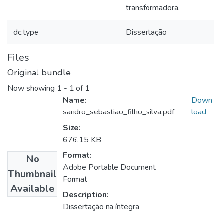
transformadora.
dc.type
Dissertação
Files
Original bundle
Now showing
1 - 1 of 1
Name:
Down
sandro_sebastiao_filho_silva.pdf
load
Size:
676.15 KB
Format:
No
Adobe Portable Document
Thumbnail
Format
Available
Description:
Dissertação na íntegra