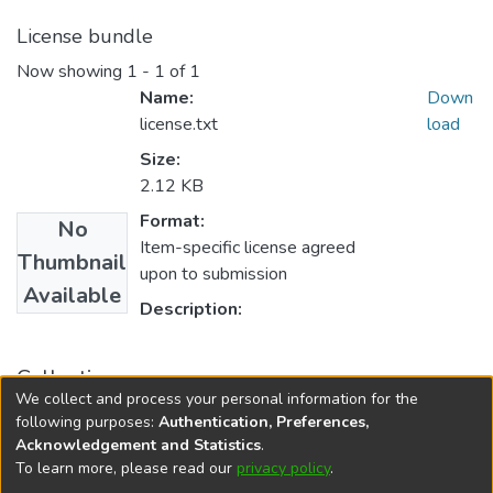
License bundle
Now showing
1 - 1 of 1
Name:
Down
license.txt
load
Size:
2.12 KB
Format:
No
Item-specific license agreed
Thumbnail
upon to submission
Available
Description:
Collections
We collect and process your personal information for the
Teologia
following purposes:
Authentication, Preferences,
Acknowledgement and Statistics
.
To learn more, please read our
privacy policy
.
DSpace software
copyright © 2002-2026
LYRASIS