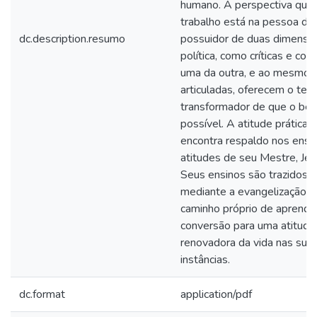
humano. A perspectiva que
trabalho está na pessoa do 
dc.description.resumo
possuidor de duas dimensõe
política, como críticas e c
uma da outra, e ao mesmo 
articuladas, oferecem o te
transformador de que o b
possível. A atitude prática d
encontra respaldo nos ens
atitudes de seu Mestre, Je
Seus ensinos são trazidos
mediante a evangelização q
caminho próprio de aprend
conversão para uma atitude
renovadora da vida nas suas
instâncias.
dc.format
application/pdf