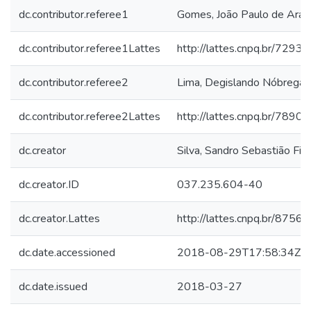
dc.contributor.referee1
Gomes, João Paulo de Arau
dc.contributor.referee1Lattes
http://lattes.cnpq.br/72
dc.contributor.referee2
Lima, Degislando Nóbrega 
dc.contributor.referee2Lattes
http://lattes.cnpq.br/78
dc.creator
Silva, Sandro Sebastião Fil
dc.creator.ID
037.235.604-40
dc.creator.Lattes
http://lattes.cnpq.br/87
dc.date.accessioned
2018-08-29T17:58:34Z
dc.date.issued
2018-03-27