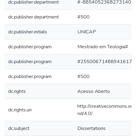
dc.publisher.department
#-88540523682731408
dc.publisher.department
#500
dc.publisher.initials
UNICAP
dc.publisher.program
Mestrado em Teologia#
dc.publisher.program
#255006714889416179
dc.publisher.program
#500
dc.rights
Acesso Aberto
http://creativecommons.org
dc.rights.uri
nd/4.0/
dc.subject
Dissertations