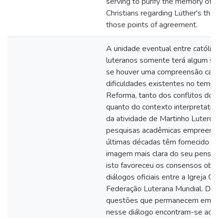
serving to purify the memory of C
Christians regarding Luther's thou
those points of agreement.
A unidade eventual entre católic
luteranos somente terá algum sig
se houver uma compreensão caba
dificuldades existentes no temp
Reforma, tanto dos conflitos dout
quanto do contexto interpretativ
da atividade de Martinho Lutero.
pesquisas acadêmicas empreend
últimas décadas têm fornecido 
imagem mais clara do seu pensa
isto favoreceu os consensos obt
diálogos oficiais entre a Igreja Ca
Federação Luterana Mundial. Den
questões que permanecem em a
nesse diálogo encontram-se aqu