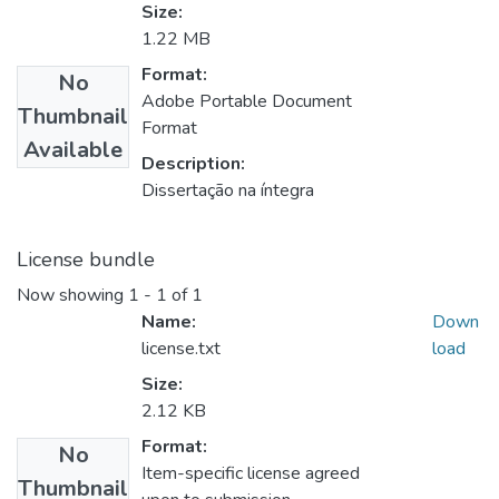
Size:
1.22 MB
Format:
No
Adobe Portable Document
Thumbnail
Format
Available
Description:
Dissertação na íntegra
License bundle
Now showing
1 - 1 of 1
Name:
Down
license.txt
load
Size:
2.12 KB
Format:
No
Item-specific license agreed
Thumbnail