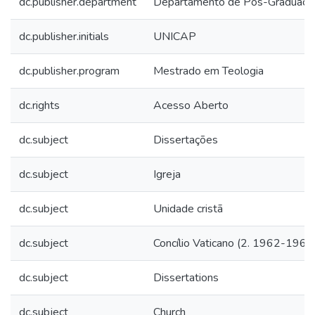
dc.publisher.department
Departamento de Pós-Graduaçã
dc.publisher.initials
UNICAP
dc.publisher.program
Mestrado em Teologia
dc.rights
Acesso Aberto
dc.subject
Dissertações
dc.subject
Igreja
dc.subject
Unidade cristã
dc.subject
Concílio Vaticano (2. 1962-1965
dc.subject
Dissertations
dc.subject
Church