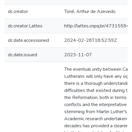
dc.creator
Toné, Arthur de Azevedo
dc.creator.Lattes
http://lattes.cnpq.br/4731559
dc.date.accessioned
2024-02-28T18:52:59Z
dc.date.issued
2023-11-07
The eventual unity between Cath
Lutherans will only have any signi
there is a thorough understanding
difficulties that existed during th
the Reformation, both in terms of
conflicts and the interpretative c
stemming from Martin Luther's act
Academic research undertaken in
decades has provided a clearer pi