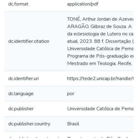
dc.format
application/pdf
TONÉ, Arthur Jordan de Azevedo
ARAGÃO, Gilbraz de Souza. A sig
da eclesiologia de Lutero no cato
dc.identifier.citation
atual. 2023. 88 f. Dissertação (
Universidade Católica de Pernam
Programa de Pós-graduação em 
Mestrado em Teologia, Recife, 2
dc.identifier.uri
https://tede2.unicap.br/handle/
dc.language
por
dc.publisher
Universidade Católica de Perna
dc.publisher.country
Brasil