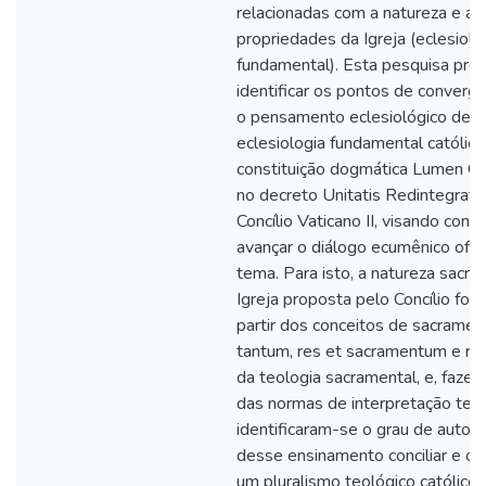
relacionadas com a natureza e as
propriedades da Igreja (eclesiolo
fundamental). Esta pesquisa pre
identificar os pontos de convergê
o pensamento eclesiológico de L
eclesiologia fundamental católica
constituição dogmática Lumen G
no decreto Unitatis Redintegrati
Concílio Vaticano II, visando contr
avançar o diálogo ecumênico ofici
tema. Para isto, a natureza sacra
Igreja proposta pelo Concílio foi 
partir dos conceitos de sacrame
tantum, res et sacramentum e re
da teologia sacramental, e, faze
das normas de interpretação teol
identificaram-se o grau de autor
desse ensinamento conciliar e o l
um pluralismo teológico católico