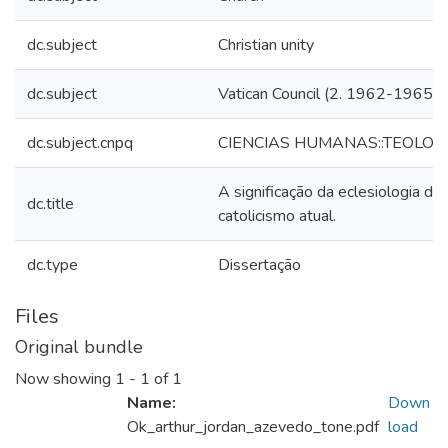
dc.subject
Christian unity
dc.subject
Vatican Council (2. 1962-1965)
dc.subject.cnpq
CIENCIAS HUMANAS::TEOLOG
A significação da eclesiologia de
dc.title
catolicismo atual.
dc.type
Dissertação
Files
Original bundle
Now showing
1 - 1 of 1
Name:
Down
Ok_arthur_jordan_azevedo_tone.pdf
load