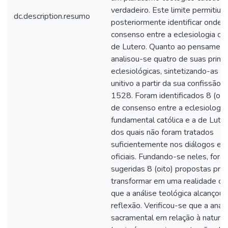
verdadeiro. Este limite permitiu
dc.description.resumo
posteriormente identificar onde h
consenso entre a eclesiologia cat
de Lutero. Quanto ao pensament
analisou-se quatro de suas princi
eclesiológicas, sintetizando-as 
unitivo a partir da sua confissão 
1528. Foram identificados 8 (oit
de consenso entre a eclesiologia
fundamental católica e a de Luter
dos quais não foram tratados
suficientemente nos diálogos ec
oficiais. Fundando-se neles, fora
sugeridas 8 (oito) propostas prát
transformar em uma realidade co
que a análise teológica alcançou 
reflexão. Verificou-se que a anal
sacramental em relação à nature