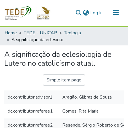
(current)
Log In
Communities & Collections
Home
TEDE - UNICAP
Teologia
All of DSpace
A significação da eclesiologia de Lutero no catolicismo atual.
Statistics
A significação da eclesiologia de
Lutero no catolicismo atual.
Simple item page
dc.contributor.advisor1
Aragão, Gilbraz de Souza
dc.contributor.referee1
Gomes, Rita Maria
dc.contributor.referee2
Resende, Sérgio Roberto de Sou