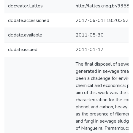
dc.creator.Lattes
http://lattes.cnpq.br/93
dc.date.accessioned
2017-06-01T18:20:29Z
dc.date.available
2011-05-30
dc.date.issued
2011-01-17
The final disposal of sewag
generated in sewage treatm
been a challenge for enviro
chemical and economical pr
aim of this work was the ch
characterization for the cont
phenol and carbon, heavy me
as the presence of filament
and fungi in sewage sludge 
of Mangueira, Pernambuco, B