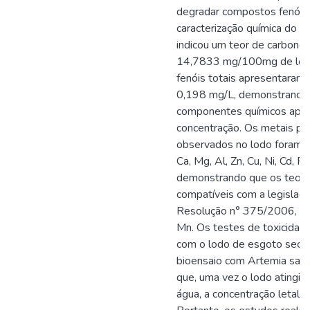
degradar compostos fenólic
caracterização química do l
indicou um teor de carbono 
14,7833 mg/100mg de lodo
fenóis totais apresentaram 
0,198 mg/L, demonstrando
componentes químicos apre
concentração. Os metais p
observados no lodo foram o
Ca, Mg, Al, Zn, Cu, Ni, Cd, Fe
demonstrando que os teore
compatíveis com a legislaç
Resolução n° 375/2006, c
Mn. Os testes de toxicidade
com o lodo de esgoto seco, 
bioensaio com Artemia sali
que, uma vez o lodo atingin
água, a concentração letal 