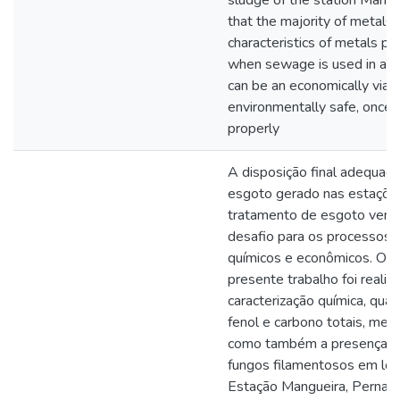
sludge of the station Mangu
that the majority of metals
characteristics of metals pol
when sewage is used in agric
can be an economically viab
environmentally safe, once 
properly
A disposição final adequad
esgoto gerado nas estaçõe
tratamento de esgoto vem
desafio para os processos 
químicos e econômicos. O o
presente trabalho foi realiza
caracterização química, qua
fenol e carbono totais, met
como também a presença de
fungos filamentosos em lo
Estação Mangueira, Pernamb