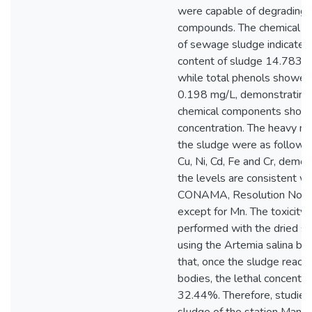
were capable of degrading 
compounds. The chemical ch
of sewage sludge indicated 
content of sludge 14.783
while total phenols showed
0.198 mg/L, demonstrating 
chemical components show
concentration. The heavy me
the sludge were as follows: 
Cu, Ni, Cd, Fe and Cr, demon
the levels are consistent wi
CONAMA, Resolution No. 
except for Mn. The toxicity 
performed with the dried s
using the Artemia salina bi
that, once the sludge reach
bodies, the lethal concentr
32.44%. Therefore, studie