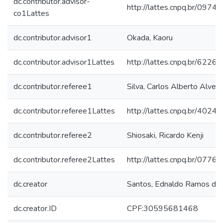
dc.contributor.advisor-
http://lattes.cnpq.br/09
co1Lattes
dc.contributor.advisor1
Okada, Kaoru
dc.contributor.advisor1Lattes
http://lattes.cnpq.br/62
dc.contributor.referee1
Silva, Carlos Alberto Alves
dc.contributor.referee1Lattes
http://lattes.cnpq.br/40
dc.contributor.referee2
Shiosaki, Ricardo Kenji
dc.contributor.referee2Lattes
http://lattes.cnpq.br/07
dc.creator
Santos, Ednaldo Ramos do
dc.creator.ID
CPF:30595681468