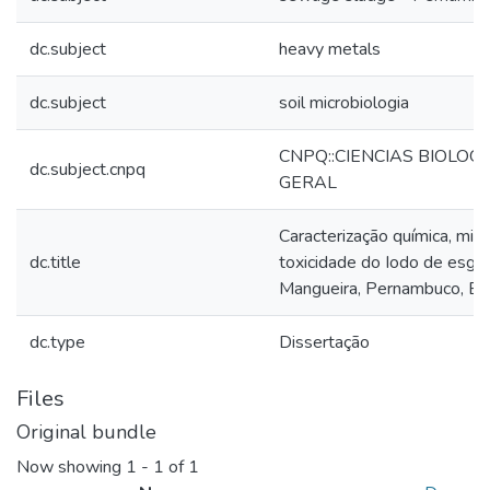
dc.subject
heavy metals
dc.subject
soil microbiologia
CNPQ::CIENCIAS BIOLOGI
dc.subject.cnpq
GERAL
Caracterização química, micr
dc.title
toxicidade do Iodo de esgo
Mangueira, Pernambuco, Bra
dc.type
Dissertação
Files
Original bundle
Now showing
1 - 1 of 1