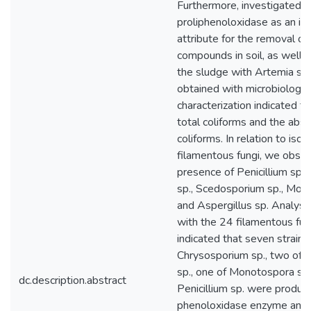
Furthermore, investigated t
proliphenoloxidase as an im
attribute for the removal of
compounds in soil, as well as
the sludge with Artemia sali
obtained with microbiologic
characterization indicated t
total coliforms and the abse
coliforms. In relation to isol
filamentous fungi, we obse
presence of Penicillium sp.
sp., Scedosporium sp., Mon
and Aspergillus sp. Analys
with the 24 filamentous fun
indicated that seven strains
Chrysosporium sp., two of
sp., one of Monotospora sp.
dc.description.abstract
Penicillium sp. were produc
phenoloxidase enzyme and, 