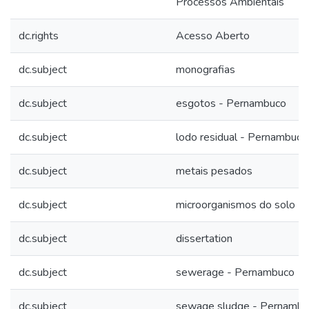
Processos Ambientais
dc.rights
Acesso Aberto
dc.subject
monografias
dc.subject
esgotos - Pernambuco
dc.subject
lodo residual - Pernambuco
dc.subject
metais pesados
dc.subject
microorganismos do solo
dc.subject
dissertation
dc.subject
sewerage - Pernambuco
dc.subject
sewage sludge - Pernambu