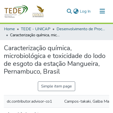
(current)
Log In
Communities & Collections
Home
TEDE - UNICAP
Desenvolvimento de Processos Ambientais
All of DSpace
Caracterização química, microbiológica e toxicidade do Iodo de esgoto da estação Mangueira, Pernambuco, Brasil
Statistics
Caracterização química,
microbiológica e toxicidade do Iodo
de esgoto da estação Mangueira,
Pernambuco, Brasil
Simple item page
dc.contributor.advisor-co1
Campos-takaki, Galba Mari