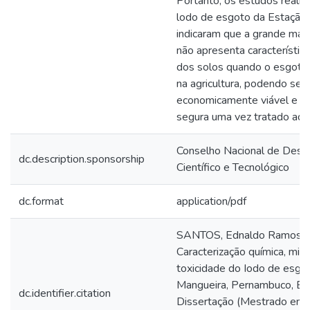
Portanto, os estudos reali
lodo de esgoto da Estação
indicaram que a grande maio
não apresenta característic
dos solos quando o esgot
na agricultura, podendo ser 
economicamente viável e a
segura uma vez tratado a
Conselho Nacional de Dese
dc.description.sponsorship
Científico e Tecnológico
dc.format
application/pdf
SANTOS, Ednaldo Ramos d
Caracterização química, micr
toxicidade do Iodo de esgo
Mangueira, Pernambuco, Bras
dc.identifier.citation
Dissertação (Mestrado em