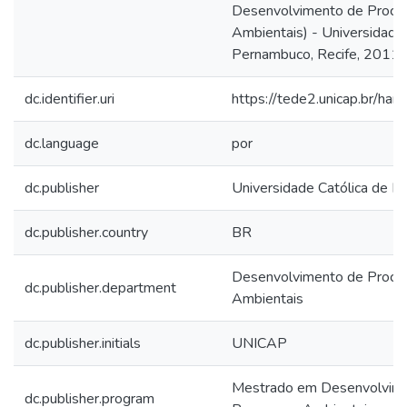
Desenvolvimento de Proce
Ambientais) - Universidade 
Pernambuco, Recife, 2011.
dc.identifier.uri
https://tede2.unicap.br/ha
dc.language
por
dc.publisher
Universidade Católica de 
dc.publisher.country
BR
Desenvolvimento de Proce
dc.publisher.department
Ambientais
dc.publisher.initials
UNICAP
Mestrado em Desenvolvim
dc.publisher.program