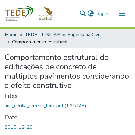
(current)
Log In
Communities & Collections
Home
TEDE - UNICAP
Engenharia Civil
All of DSpace
Comportamento estrutural de edificações de concreto de múltiplos pavimentos considerando o efeito construtivo
Statistics
Comportamento estrutural de
edificações de concreto de
múltiplos pavimentos considerando
o efeito construtivo
Files
ana_cecilia_ferreira_leite.pdf
(1.95 MB)
Date
2015-12-29