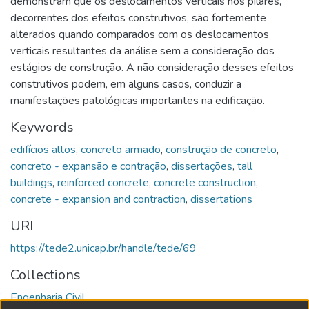
demonstram que os deslocamentos verticais nos pilares,
decorrentes dos efeitos construtivos, são fortemente
alterados quando comparados com os deslocamentos
verticais resultantes da análise sem a consideração dos
estágios de construção. A não consideração desses efeitos
construtivos podem, em alguns casos, conduzir a
manifestações patológicas importantes na edificação.
Keywords
edifícios altos
,
concreto armado
,
construção de concreto
,
concreto - expansão e contração
,
dissertações
,
tall
buildings
,
reinforced concrete
,
concrete construction
,
concrete - expansion and contraction
,
dissertations
URI
https://tede2.unicap.br/handle/tede/69
Collections
Engenharia Civil