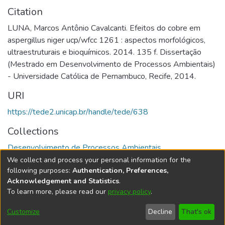
Citation
LUNA, Marcos Antônio Cavalcanti. Efeitos do cobre em
aspergillus niger ucp/wfcc 1261 : aspectos morfológicos,
ultraestruturais e bioquímicos. 2014. 135 f. Dissertação
(Mestrado em Desenvolvimento de Processos Ambientais)
- Universidade Católica de Pernambuco, Recife, 2014.
URI
https://tede2.unicap.br/handle/tede/638
Collections
Desenvolvimento de Processos Ambientais
We collect and process your personal information for the
Full item page
following purposes:
Authentication, Preferences,
Acknowledgement and Statistics
.
To learn more, please read our
privacy policy
.
DSpace software
copyright © 2002-2026
LYRASIS
Cookie
Accessibility
Privacy
End User
Send
Customize
Decline
That's ok
settings
settings
policy
Agreement
Feedback