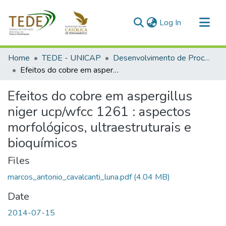
(current)
Log In
Communities & Collections
Home
TEDE - UNICAP
Desenvolvimento de Processos Ambientais
All of DSpace
Efeitos do cobre em aspergillus niger ucp/wfcc 1261 : aspectos morfológicos, ultraestruturais e bioquímicos
Statistics
Efeitos do cobre em aspergillus
niger ucp/wfcc 1261 : aspectos
morfológicos, ultraestruturais e
bioquímicos
Files
marcos_antonio_cavalcanti_luna.pdf
(4.04 MB)
Date
2014-07-15