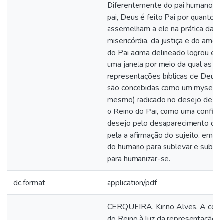
Diferentemente do pai humano, q
pai, Deus é feito Pai por quantos
assemelham a ele na prática da
misericórdia, da justiça e do amor
do Pai acima delineado logrou ent
uma janela por meio da qual as
representações bíblicas de Deus
são concebidas como um myself 
mesmo) radicado no desejo de li
o Reino do Pai, como uma confis
desejo pelo desaparecimento de
pela a afirmação do sujeito, ema
do humano para sublevar e suble
para humanizar-se.
dc.format
application/pdf
CERQUEIRA, Kinno Alves. A co
do Reino à luz da representação