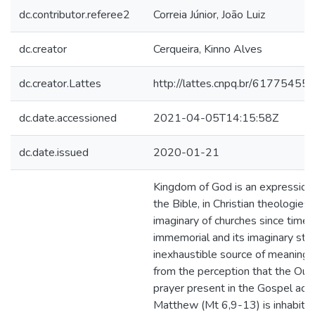
dc.contributor.referee2
Correia Júnior, João Luiz
dc.creator
Cerqueira, Kinno Alves
dc.creator.Lattes
http://lattes.cnpq.br/6177545
dc.date.accessioned
2021-04-05T14:15:58Z
dc.date.issued
2020-01-21
Kingdom of God is an expression 
the Bible, in Christian theologies 
imaginary of churches since time
immemorial and its imaginary stre
inexhaustible source of meanings.
from the perception that the Our 
prayer present in the Gospel acc
Matthew (Mt 6,9-13) is inhabite