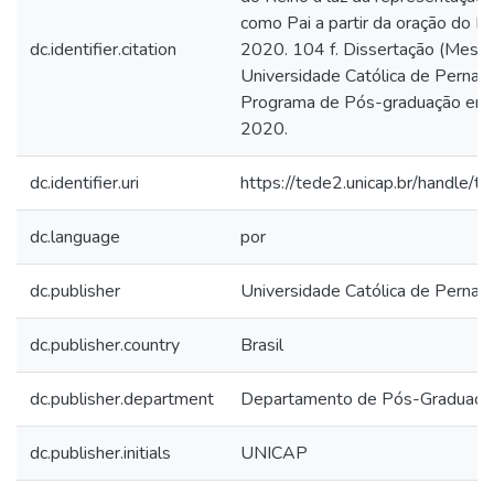
como Pai a partir da oração do P
dc.identifier.citation
2020. 104 f. Dissertação (Mestr
Universidade Católica de Pernam
Programa de Pós-graduação em 
2020.
dc.identifier.uri
https://tede2.unicap.br/handle/
dc.language
por
dc.publisher
Universidade Católica de Perna
dc.publisher.country
Brasil
dc.publisher.department
Departamento de Pós-Graduaçã
dc.publisher.initials
UNICAP