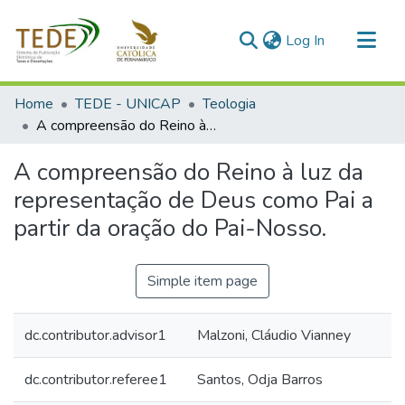
(current)
Log In
Communities & Collections
Home
TEDE - UNICAP
Teologia
All of DSpace
A compreensão do Reino à luz da representação de Deus como Pai a partir da oração do Pai-Nosso.
Statistics
A compreensão do Reino à luz da
representação de Deus como Pai a
partir da oração do Pai-Nosso.
Simple item page
dc.contributor.advisor1
Malzoni, Cláudio Vianney
dc.contributor.referee1
Santos, Odja Barros