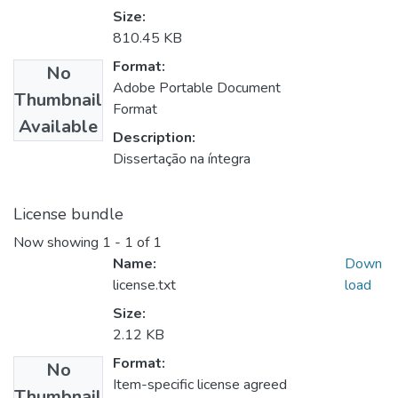
Size:
810.45 KB
Format:
No
Adobe Portable Document
Thumbnail
Format
Available
Description:
Dissertação na íntegra
License bundle
Now showing
1 - 1 of 1
Name:
Down
license.txt
load
Size:
2.12 KB
Format:
No
Item-specific license agreed
Thumbnail