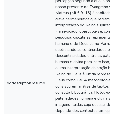
percepção segundo a qual a oraç
nosso presente no Evangelho s
Mateus (Mt 6,9-13) é habitada 
clave hermenêutica que reclama
interpretação do Reino suplicado 
Pai invocado, objetivou-se, com 
pesquisa, discutir as representaç
humano e de Deus como Pai na Bí
sublinhando as continuidades e
descontinuidades entre as pater
humana e divina para, com isso, 
a uma interpretação da noção bíb
Reino de Deus à luz da represen
Deus como Pai. A metodologia ut
dc.description.resumo
consistiu em análise de textos bí
consulta bibliográfica. Notou-se 
paternidades humana e divina são,
imagens fluidas cujo deslizar de 
depende dos contextos em que 