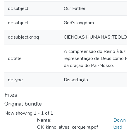
dc.subject
Our Father
dc.subject
God's kingdom
dc.subject.cnpq
CIENCIAS HUMANAS::TEOLOG
A compreensão do Reino à luz d
dc.title
representação de Deus como Pai 
da oração do Pai-Nosso.
dc.type
Dissertação
Files
Original bundle
Now showing
1 - 1 of 1
Name:
Down
OK_kinno_alves_cerqueira.pdf
load