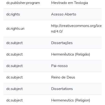
dc.publisher.program
Mestrado em Teologia
dc.rights
Acesso Aberto
http://creativecommons.org/licen
dc.rights.uri
nd/4.0/
dc.subject
Dissertações
dc.subject
Hermenêutica (Religião)
dc.subject
Pai-nosso
dc.subject
Reino de Deus
dc.subject
Dissertations
dc.subject
Hermeneutics (Religion)