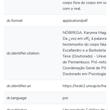
corpo fora do corpo em seu 
com o real.
dc.format
application/pdf
NÓBREGA, Karynna Magalhã
Da ¿voz em off¿ à palavra es
testemunho do corpo falan
Escafandro e a Borboleta . 
dc.identifier.citation
Tese (Doutorado) - Univers
de Pernambuco. Pró-reitori
Coordenação Geral de Pós-
Doutorado em Psicologia Cl
dc.identifier.uri
https://tede2.unicap.br/ha
dc.language
por