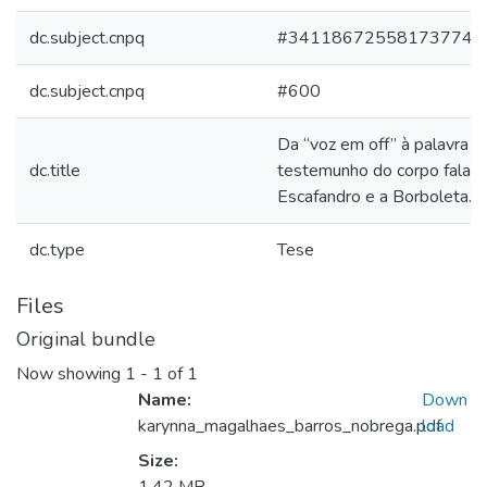
dc.subject.cnpq
#341186725581737742
dc.subject.cnpq
#600
Da “voz em off” à palavra es
dc.title
testemunho do corpo falan
Escafandro e a Borboleta.
dc.type
Tese
Files
Original bundle
Now showing
1 - 1 of 1
Name:
Down
karynna_magalhaes_barros_nobrega.pdf
load
Size: