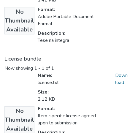
1.42 MB
Format:
No
Adobe Portable Document
Thumbnail
Format
Available
Description:
Tese na íntegra
License bundle
Now showing
1 - 1 of 1
Name:
Down
license.txt
load
Size:
2.12 KB
Format:
No
Item-specific license agreed
Thumbnail
upon to submission
Available
Description: