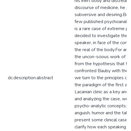
his inert body and discredit
discourse of medicine, he p
subversive and desiring.Bec
few published psychoanalys
is a rare case of extreme pa
decided to investigate the i
speaker, in face of the conf
the real of the body.For ana
the uncon-scious work of r
from the hypothesis that t
confronted Bauby with the r
dc.description.abstract
we turn to the principles of 
the paradigm of the first a
Lacanian clinic as a key and 
and analyzing the case, we 
psycho-analytic concepts:Ot
anguish, humor and the talk
present some clinical cases,
clarify how each speaking 