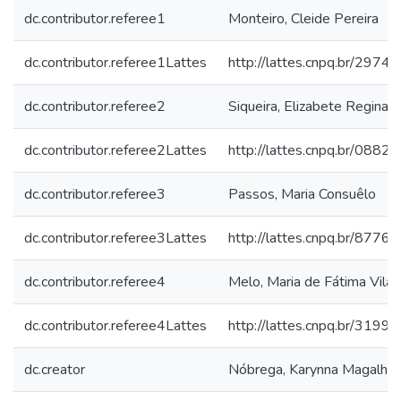
dc.contributor.referee1
Monteiro, Cleide Pereira
dc.contributor.referee1Lattes
http://lattes.cnpq.br/29
dc.contributor.referee2
Siqueira, Elizabete Regina 
dc.contributor.referee2Lattes
http://lattes.cnpq.br/08
dc.contributor.referee3
Passos, Maria Consuêlo
dc.contributor.referee3Lattes
http://lattes.cnpq.br/87
dc.contributor.referee4
Melo, Maria de Fátima Vilar
dc.contributor.referee4Lattes
http://lattes.cnpq.br/31
dc.creator
Nóbrega, Karynna Magalhãe