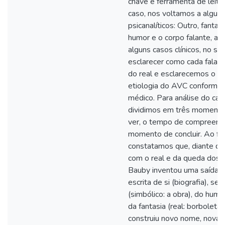
chave e ferramenta de leitur
caso, nos voltamos a alguns
psicanalíticos: Outro, fantasi
humor e o corpo falante, a
alguns casos clínicos, no se
esclarecer como cada falas
do real e esclarecemos o co
etiologia do AVC conforme 
médico. Para análise do cas
dividimos em três momentos
ver, o tempo de compreend
momento de concluir. Ao fin
constatamos que, diante do
com o real e da queda dos 
Bauby inventou uma saída si
escrita de si (biografia), ser
(simbólico: a obra), do humo
da fantasia (real: borboleta)
construiu novo nome, nova 