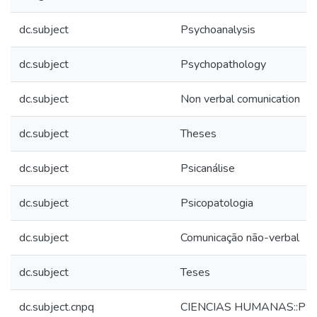
dc.subject
Psychoanalysis
dc.subject
Psychopathology
dc.subject
Non verbal comunication
dc.subject
Theses
dc.subject
Psicanálise
dc.subject
Psicopatologia
dc.subject
Comunicação não-verbal
dc.subject
Teses
dc.subject.cnpq
CIENCIAS HUMANAS::PS