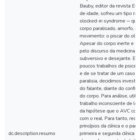
Bauby, editor da revista El
de idade, sofreu um tipo ra
olocked-in syndrome ─ que
corpo paralisado, amorfo, r
movimento: o piscar do olh
Apesar do corpo inerte e d
pelo discurso da medicina, 
subversivo e desejante. Em
poucos trabalhos de psicaná
e de se tratar de um caso r
paralisia, decidimos investi
do falante, diante do confro
do corpo. Para análise, util
trabalho inconsciente de lei
da hipótese que o AVC con
com o real. Para tanto, rec
princípios da clínica e o par
dc.description.resumo
primeira e segunda clínica 