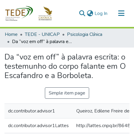
(current)
Log In
Communities & Collections
Home
TEDE - UNICAP
Psicologia Clínica
All of DSpace
Da “voz em off” à palavra escrita: o testemunho do corpo falante em O Escafandro e a Borboleta.
Statistics
Da “voz em off” à palavra escrita: o
testemunho do corpo falante em O
Escafandro e a Borboleta.
Simple item page
dc.contributor.advisor1
Queiroz, Edilene Freire de
dc.contributor.advisor1Lattes
http://lattes.cnpq.br/86