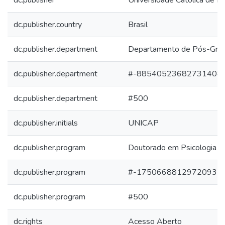
dc.publisher
Universidade Católica de 
dc.publisher.country
Brasil
dc.publisher.department
Departamento de Pós-Gra
dc.publisher.department
#-88540523682731408
dc.publisher.department
#500
dc.publisher.initials
UNICAP
dc.publisher.program
Doutorado em Psicologia Cl
dc.publisher.program
#-17506688129720937
dc.publisher.program
#500
dc.rights
Acesso Aberto