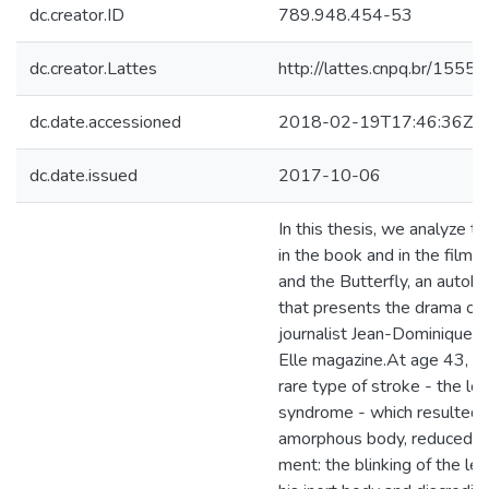
dc.creator.ID
789.948.454-53
dc.creator.Lattes
http://lattes.cnpq.br/15
dc.date.accessioned
2018-02-19T17:46:36Z
dc.date.issued
2017-10-06
In this thesis, we analyze t
in the book and in the film 
and the Butterfly, an autob
that presents the drama of 
journalist Jean-Dominique B
Elle magazine.At age 43, sh
rare type of stroke - the lo
syndrome - which resulted i
amorphous body, reduced 
ment: the blinking of the le