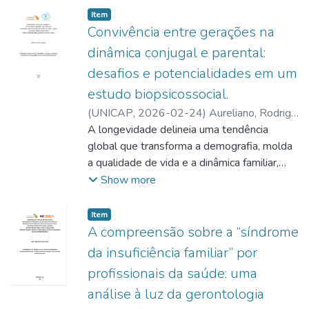
Item type:
,
Item
Convivência entre gerações na
dinâmica conjugal e parental:
desafios e potencialidades em um
estudo biopsicossocial.
(
UNICAP
,
2026-02-24
)
Aureliano, Rodrigo
de Oliveira
A longevidade delineia uma tendência
global que transforma a demografia, molda
a qualidade de vida e a dinâmica familiar,
promovendo processos de qualidade
Show more
positiva e negativa entre os membros da
família. Esta tese teve como objetivo
Item type:
,
Item
compreender como o microssistema avós-
A compreensão sobre a “síndrome
netos repercute no relacionamento conjugal
da insuficiência familiar” por
dos pais, na perspectiva destes.
profissionais da saúde: uma
Especificamente, buscou-se identificar
análise à luz da gerontologia
como se dá a relação avós, pais e netos na