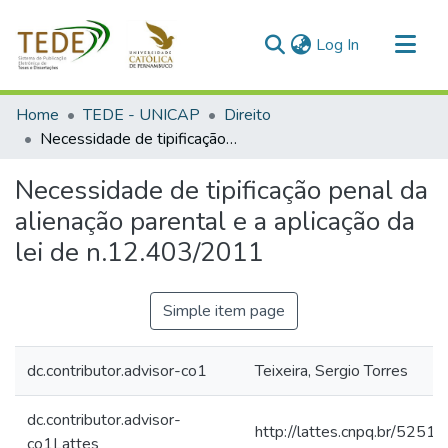
(current)
Log In
Communities & Collections
Home
TEDE - UNICAP
Direito
All of DSpace
Necessidade de tipificação penal da alienação parental e a aplicação da lei de n.12.403/2011
Statistics
Necessidade de tipificação penal da
alienação parental e a aplicação da
lei de n.12.403/2011
Simple item page
dc.contributor.advisor-co1
Teixeira, Sergio Torres
dc.contributor.advisor-
http://lattes.cnpq.br/52
co1Lattes