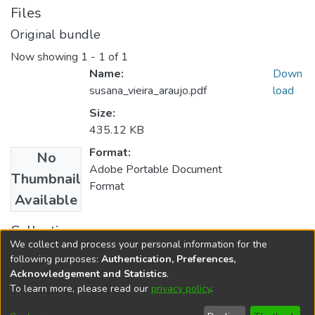
Files
Original bundle
Now showing
1 - 1 of 1
Name:
Down
susana_vieira_araujo.pdf
load
Size:
435.12 KB
Format:
No
Adobe Portable Document
Thumbnail
Format
Available
Collections
We collect and process your personal information for the
Direito
following purposes:
Authentication, Preferences,
Acknowledgement and Statistics
.
To learn more, please read our
privacy policy
.
DSpace software
copyright © 2002-2026
LYRASIS
Cookie
Accessibility
Privacy
End User
Send