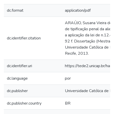
dc.format
application/pdf
ARAÚJO, Susana Vieira de.
de tipificação penal da alie
a aplicação da lei de n.12
dc.identifier.citation
92 f. Dissertação (Mestrado
Universidade Católica de P
Recife, 2013.
dc.identifier.uri
https://tede2.unicap.br/ha
dc.language
por
dc.publisher
Universidade Católica de 
dc.publisher.country
BR