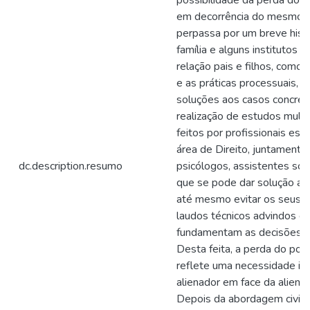
possibilidade da perda do p
em decorrência do mesmo, 
perpassa por um breve histó
família e alguns institutos 
relação pais e filhos, como 
e as práticas processuais, 
soluções aos casos concret
realização de estudos multid
feitos por profissionais esp
área de Direito, juntamente
dc.description.resumo
psicólogos, assistentes soc
que se pode dar solução ao
até mesmo evitar os seus e
laudos técnicos advindos d
fundamentam as decisões do 
Desta feita, a perda do pode
reflete uma necessidade i
alienador em face da alienaç
Depois da abordagem civilis