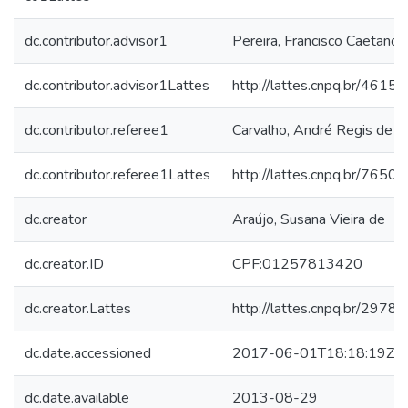
dc.contributor.advisor1
Pereira, Francisco Caetano
dc.contributor.advisor1Lattes
http://lattes.cnpq.br/46
dc.contributor.referee1
Carvalho, André Regis de
dc.contributor.referee1Lattes
http://lattes.cnpq.br/76
dc.creator
Araújo, Susana Vieira de
dc.creator.ID
CPF:01257813420
dc.creator.Lattes
http://lattes.cnpq.br/29
dc.date.accessioned
2017-06-01T18:18:19Z
dc.date.available
2013-08-29