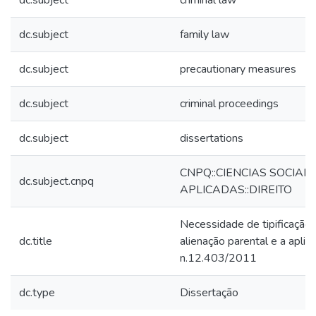
dc.subject
criminal law
dc.subject
family law
dc.subject
precautionary measures
dc.subject
criminal proceedings
dc.subject
dissertations
CNPQ::CIENCIAS SOCIAIS
dc.subject.cnpq
APLICADAS::DIREITO
Necessidade de tipificação 
dc.title
alienação parental e a aplic
n.12.403/2011
dc.type
Dissertação