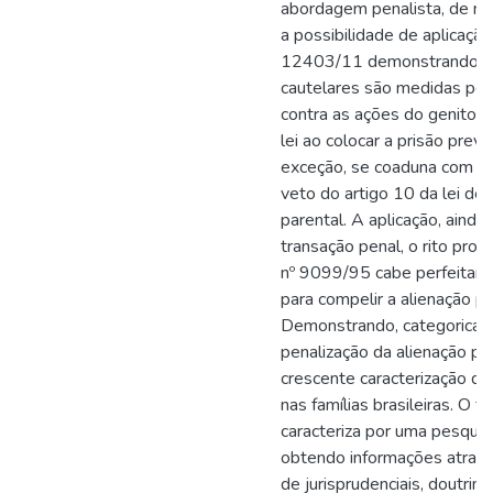
abordagem penalista, de mo
a possibilidade de aplicação
12403/11 demonstrando q
cautelares são medidas pen
contra as ações do genitor a
lei ao colocar a prisão prev
exceção, se coaduna com as
veto do artigo 10 da lei de 
parental. A aplicação, ainda,
transação penal, o rito prop
nº 9099/95 cabe perfeitam
para compelir a alienação pa
Demonstrando, categoricam
penalização da alienação par
crescente caracterização des
nas famílias brasileiras. O t
caracteriza por uma pesquisa
obtendo informações atravé
de jurisprudenciais, doutrinár