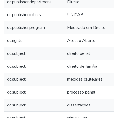
dc.publisher.department
Direito
dc.publisher.initials
UNICAP
dc.publisher.program
Mestrado em Direito
dc.rights
Acesso Aberto
dc.subject
direito penal
dc.subject
direito de família
dc.subject
medidas cautelares
dc.subject
processo penal
dc.subject
dissertações