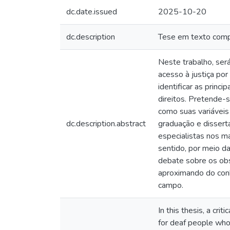
dc.date.issued
2025-10-20
dc.description
Tese em texto comp
Neste trabalho, será
acesso à justiça po
identificar as princ
direitos. Pretende-
como suas variáveis
dc.description.abstract
graduação e dissert
especialistas nos ma
sentido, por meio da
debate sobre os obs
aproximando do conh
campo.
In this thesis, a cr
for deaf people who 