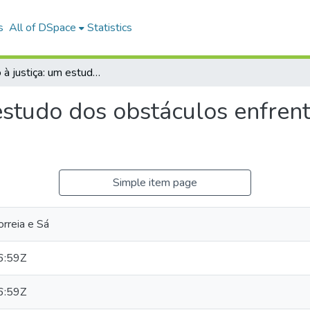
s
All of DSpace
Statistics
Acesso à justiça: um estudo dos obstáculos enfrentados pela comunidade surda.
estudo dos obstáculos enfren
Simple item page
orreia e Sá
6:59Z
6:59Z