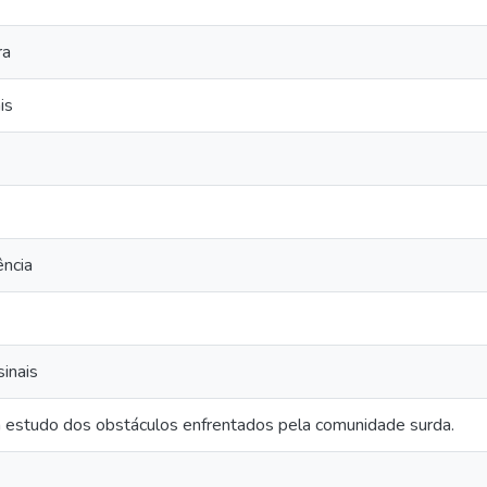
ra
is
ência
sinais
m estudo dos obstáculos enfrentados pela comunidade surda.