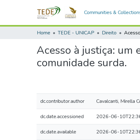
Communities & Collection
Home
TEDE - UNICAP
Direito
Acesso à justiça: um 
comunidade surda.
dc.contributor.author
Cavalcanti, Mirella C
dc.date.accessioned
2026-06-10T22:3
dc.date.available
2026-06-10T22:3