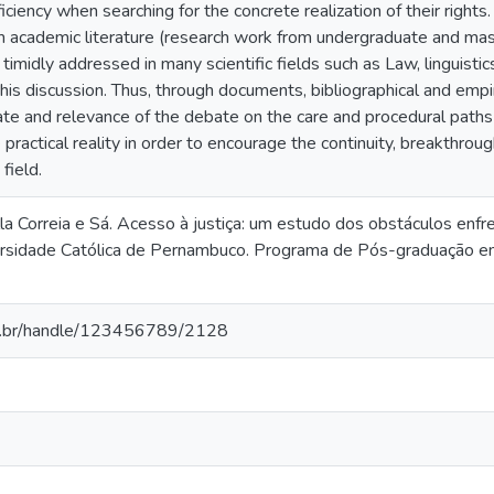
ficiency when searching for the concrete realization of their rights. 
m academic literature (research work from undergraduate and mast
timidly addressed in many scientific fields such as Law, linguistic
this discussion. Thus, through documents, bibliographical and empir
te and relevance of the debate on the care and procedural paths o
e practical reality in order to encourage the continuity, breakthro
 field.
 Correia e Sá. Acesso à justiça: um estudo dos obstáculos enfr
rsidade Católica de Pernambuco. Programa de Pós-graduação em
ap.br/handle/123456789/2128