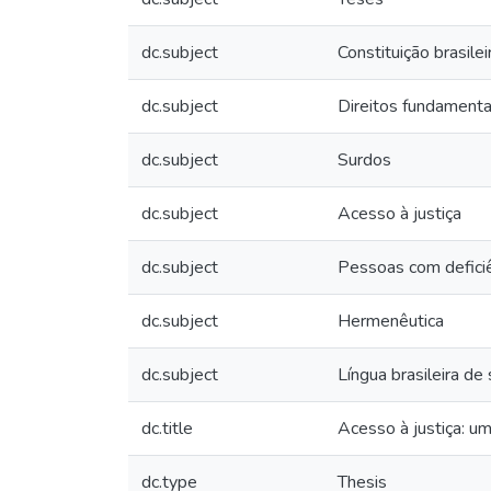
dc.subject
Constituição brasilei
dc.subject
Direitos fundamenta
dc.subject
Surdos
dc.subject
Acesso à justiça
dc.subject
Pessoas com defici
dc.subject
Hermenêutica
dc.subject
Língua brasileira de 
dc.title
Acesso à justiça: u
dc.type
Thesis