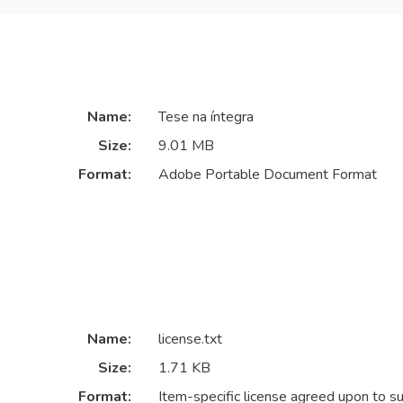
Name:
Tese na íntegra
Size:
9.01 MB
Format:
Adobe Portable Document Format
Name:
license.txt
Size:
1.71 KB
Format:
Item-specific license agreed upon to s