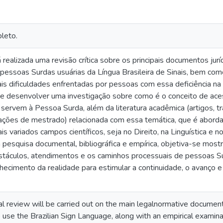
leto.
 realizada uma revisão crítica sobre os principais documentos ju
r pessoas Surdas usuárias da Língua Brasileira de Sinais, bem c
ipais dificuldades enfrentadas por pessoas com essa deficiência n
se desenvolver uma investigação sobre como é o conceito de aces
 servem à Pessoa Surda, além da literatura acadêmica (artigos, t
ações de mestrado) relacionada com essa temática, que é abord
is variados campos científicos, seja no Direito, na Linguística e
 pesquisa documental, bibliográfica e empírica, objetiva-se mostr
táculos, atendimentos e os caminhos processuais de pessoas Sur
ecimento da realidade para estimular a continuidade, o avanço 
itical review will be carried out on the main legalnormative docume
use the Brazilian Sign Language, along with an empirical examinati