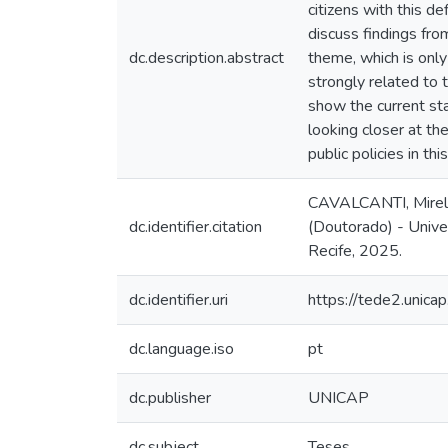
citizens with this de
discuss findings fro
dc.description.abstract
theme, which is only 
strongly related to 
show the current sta
looking closer at th
public policies in this
CAVALCANTI, Mirella
dc.identifier.citation
(Doutorado) - Unive
Recife, 2025.
dc.identifier.uri
https://tede2.unic
dc.language.iso
pt
dc.publisher
UNICAP
dc.subject
Teses