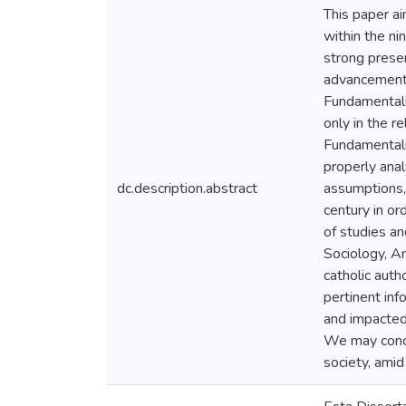
This paper ai
within the n
strong presenc
advancement t
Fundamentalis
only in the re
Fundamentali
properly anal
dc.description.abstract
assumptions, 
century in or
of studies an
Sociology, A
catholic auth
pertinent in
and impacted,
We may conclu
society, amid