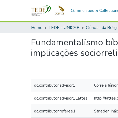
Communities & Collection
Home
TEDE - UNICAP
Ciências da Relig
Fundamentalismo bíbl
implicações sociorrel
dc.contributor.advisor1
Correia Júnior
dc.contributor.advisor1Lattes
http://latt
dc.contributor.referee1
Strieder, Iná