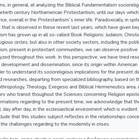
ms, in general, at analyzing the Biblical Fundamentalism sociorelig
inetieth century Northamerican Protestantism, until our days whi
e, overall in the Protestantism´s inner life. Paradoxically, in spite
hat is observed in these recent last years, which have given begi
m has grown up in all so-called Book Religions: Judaism, Christia
ligious circles, but also in other society sectors, including the poli
sm, present in protestant communities, we can observe positive 
yzed throughout this work. In this perspective, we have tried re
development and dissemination, since its origin within American 
der to understand its socioreligious implications for the present
d researches, departing from specialized bibliography, based on 
nthropology, Theology, Exegesis and Biblical Hermeneutics area,
ors who transit thoughout the Sciences concerning Religion epist
formations regarding to the present time, we acknowledge that t
 day after day, in the ecclesiastical environment which is evident in
de that this studies subject reflectes in the relationships conce
 the challenges regarding to the modernity in crises.