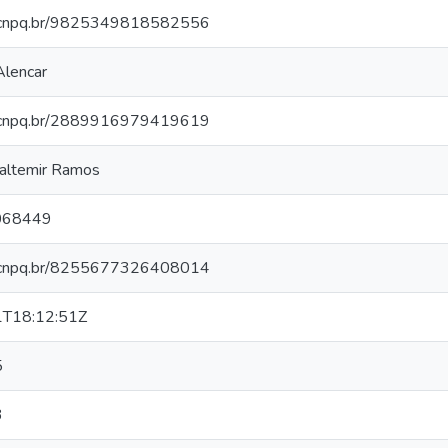
es.cnpq.br/9825349818582556
 Alencar
es.cnpq.br/2889916979419619
Valtemir Ramos
068449
es.cnpq.br/8255677326408014
T18:12:51Z
5
3