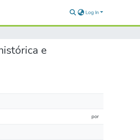
Log In
istórica e
por