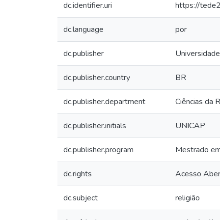
dc.identifier.uri
https://tede
dc.language
por
dc.publisher
Universidade
dc.publisher.country
BR
dc.publisher.department
Ciências da R
dc.publisher.initials
UNICAP
dc.publisher.program
Mestrado em 
dc.rights
Acesso Aber
dc.subject
religião