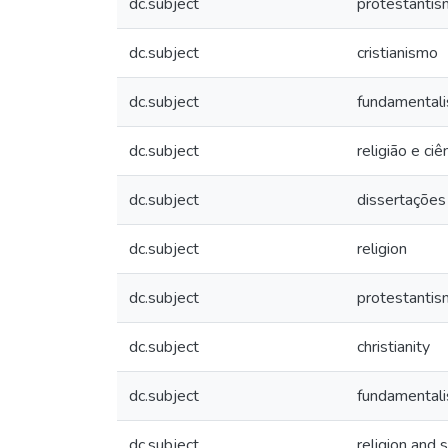
dc.subject
protestanti
dc.subject
cristianismo
dc.subject
fundamental
dc.subject
religião e ciê
dc.subject
dissertações
dc.subject
religion
dc.subject
protestantis
dc.subject
christianity
dc.subject
fundamental
dc.subject
religion and 