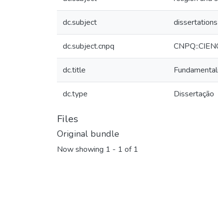
dc.subject
dissertations
dc.subject.cnpq
CNPQ::CIE
dc.title
Fundamentali
dc.type
Dissertação
Files
Original bundle
Now showing
1 - 1 of 1