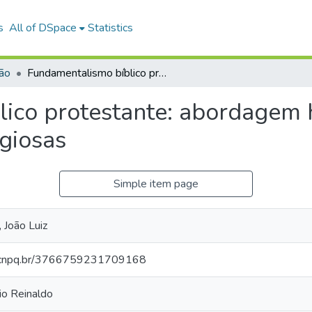
s
All of DSpace
Statistics
ião
Fundamentalismo bíblico protestante: abordagem histórica e implicações sociorreligiosas
ico protestante: abordagem h
igiosas
Simple item page
, João Luiz
es.cnpq.br/3766759231709168
cio Reinaldo