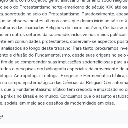
ação tem, como objetivo geral, analisar o fenômeno sociorreligio
no seio do Protestantismo norte-americano do século XIX, até os
ça, sobretudo no seio do Protestantismo. Paradoxalmente, apesar
que se observa nestes últimos anos, que deram início ao século 
culturas das chamadas Religiões do Livro: Judaísmo, Cristianism
mas em outros setores da sociedade, inclusive nos meios polític
ente em comunidades protestantes, observam-se aspectos positi
analisados ao longo deste trabalho. Para tanto, procuramos inve
nto e difusão do Fundamentalismo, desde suas origens no seio
a fim de se compreender suas implicações sociorreligiosas para a
tudos e pesquisas em bibliografia especializada proveniente do
iologia, Antropologia, Teologia, Exegese e Hermenêutica bíblica, 
m no campo epistemológico das Ciências da Religião. Com informa
 que o Fundamentalismo Bíblico tem crescido e impactado no dia
a práxis no Brasil e no mundo. Concluímos que o assunto estudado
 e, sociais, em meio aos desafios da modernidade em crise.
df