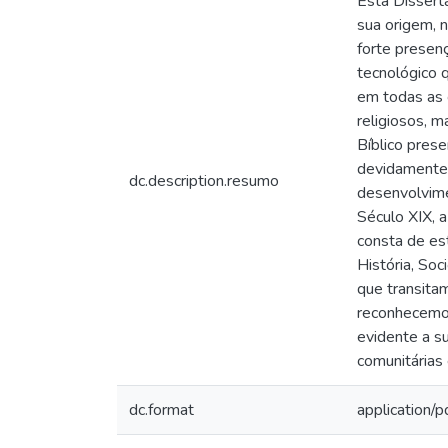
Esta Dissert
sua origem, 
forte presen
tecnológico 
em todas as 
religiosos, 
Bíblico pres
devidamente 
dc.description.resumo
desenvolvime
Século XIX, 
consta de es
História, Soc
que transita
reconhecemos
evidente a su
comunitárias
dc.format
application/p