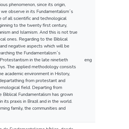
ious phenomenon, since its origin,
ch we observe in its Fundamentalism´s
 of all scientific and technological
nning to the twenty first century,
nism and Islamism. And this is not true
tical ones. Regarding to the Biblical
and negative aspects which will be
searching the Fundamentalism´s
Protestantism in the late ninetieth
eng
 days. The applied methodology consists
the academic environment in History,
 departathing from protestant and
emological field. Departing from
he Biblical Fundamentalism has grown
 its praxis in Brazil and in the world.
rning family, the communities and