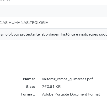
NCIAS HUMANAS::TEOLOGIA
smo bíblico protestante: abordagem histórica e implicações socio
Name:
valtemir_ramos_guimaraes.pdf
Size:
760.61 KB
Format:
Adobe Portable Document Format