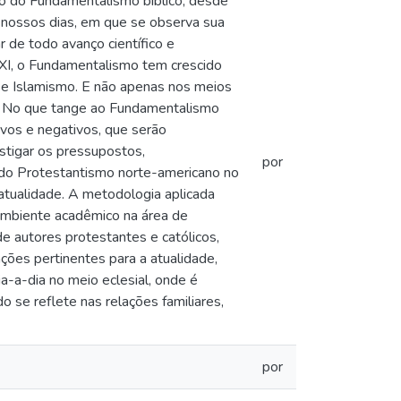
so do Fundamentalismo bíblico, desde
 nossos dias, em que se observa sua
 de todo avanço científico e
XXI, o Fundamentalismo tem crescido
o e Islamismo. E não apenas nos meios
os. No que tange ao Fundamentalismo
vos e negativos, que serão
stigar os pressupostos,
por
 do Protestantismo norte-americano no
 atualidade. A metodologia aplicada
 ambiente acadêmico na área de
de autores protestantes e católicos,
ções pertinentes para a atualidade,
-a-dia no meio eclesial, onde é
 se reflete nas relações familiares,
por