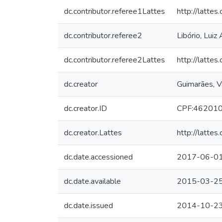
dc.contributor.referee1Lattes
http://latt
dc.contributor.referee2
Libório, Luiz
dc.contributor.referee2Lattes
http://latt
dc.creator
Guimarães, 
dc.creator.ID
CPF:46201
dc.creator.Lattes
http://latt
dc.date.accessioned
2017-06-01
dc.date.available
2015-03-2
dc.date.issued
2014-10-2