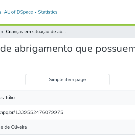
s
All of DSpace
Statistics
Crianças em situação de abrigamento que possuem vínculos familiares: busca de significados
 de abrigamento que possuem 
Simple item page
s Túlio
es.cnpq.br/1339552476079975
e de Oliveira