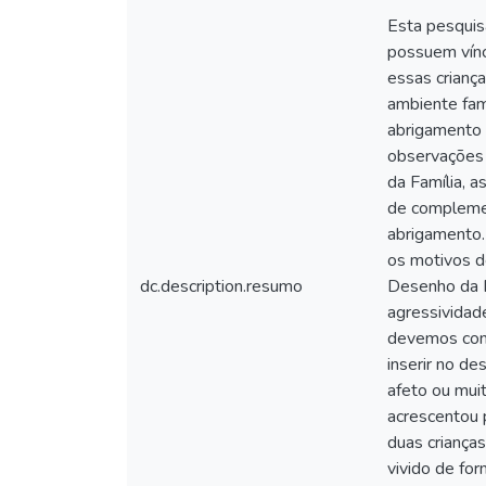
Esta pesquis
possuem víncu
essas crianç
ambiente fam
abrigamento n
observações 
da Família, 
de complemen
abrigamento.
os motivos d
dc.description.resumo
Desenho da F
agressividad
devemos cons
inserir no de
afeto ou mui
acrescentou 
duas criança
vivido de fo