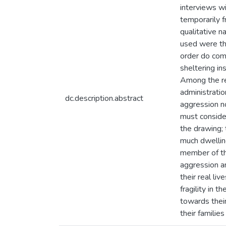
interviews wi
temporarily f
qualitative n
used were the
order do com
sheltering in
Among the re
administratio
dc.description.abstract
aggression no
must consider
the drawing; 
much dwellin
member of th
aggression an
their real li
fragility in 
towards their 
their families