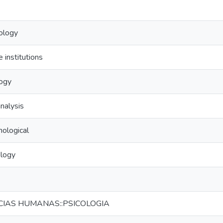
hology
e institutions
logy
nalysis
hological
ology
NCIAS HUMANAS::PSICOLOGIA