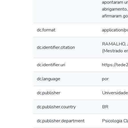
apontaram um
abrigamento, 
afirmaram gos
dc.format
application/p
RAMALHO, Jaqu
dc.identifier.citation
(Mestrado em
dc.identifier.uri
https://tede
dc.language
por
dc.publisher
Universidade
dc.publisher.country
BR
dc.publisher.department
Psicologia Cl