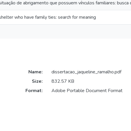
situação de abrigamento que possuem vínculos familiares: busca d
 shelter who have family ties: search for meaning
Name:
dissertacao_jaqueline_ramalho.pdf
Size:
832.57 KB
Format:
Adobe Portable Document Format