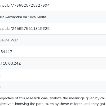
es.cnpq.br/7796825725927994
rla Alexandra da Silva Moita
es.cnpq.br/2458875511918628
eline Vilar
254417
T18:08:24Z
4
8
bjective of this research was: analyze the meanings given by chil
bjectives: knowing the path taken by these children until they got