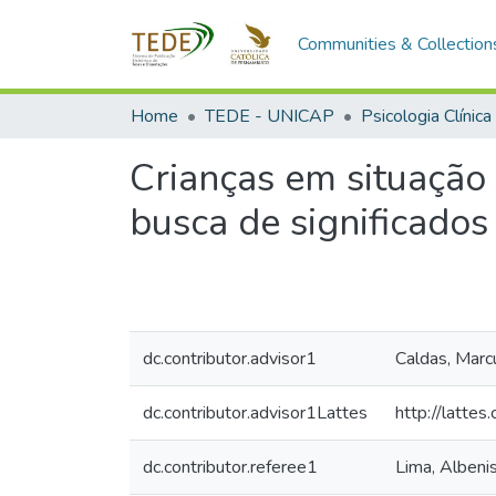
Communities & Collection
Home
TEDE - UNICAP
Psicologia Clínica
Crianças em situação
busca de significados
dc.contributor.advisor1
Caldas, Marcu
dc.contributor.advisor1Lattes
http://latt
dc.contributor.referee1
Lima, Albenis