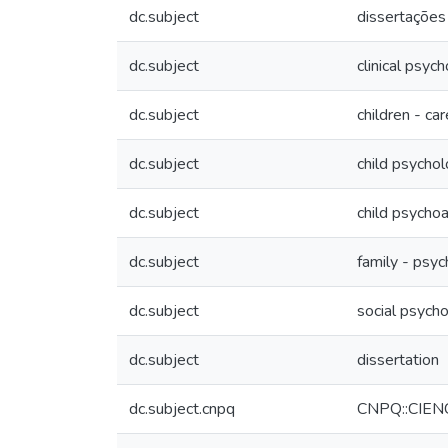
dc.subject
dissertações
dc.subject
clinical psyc
dc.subject
children - car
dc.subject
child psycho
dc.subject
child psychoa
dc.subject
family - psyc
dc.subject
social psych
dc.subject
dissertation
dc.subject.cnpq
CNPQ::CIE