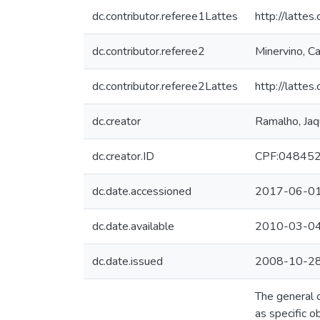
dc.contributor.referee1Lattes
http://latt
dc.contributor.referee2
Minervino, Ca
dc.contributor.referee2Lattes
http://latt
dc.creator
Ramalho, Jaqu
dc.creator.ID
CPF:04845
dc.date.accessioned
2017-06-01
dc.date.available
2010-03-0
dc.date.issued
2008-10-2
The general o
as specific o