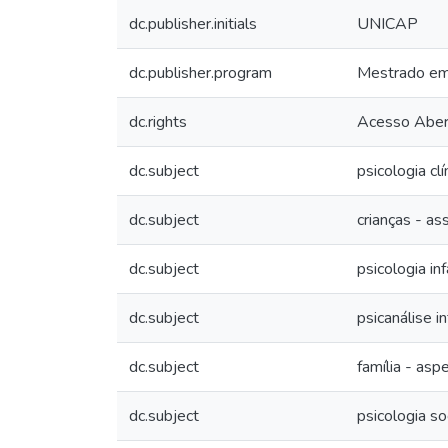
dc.publisher.initials
UNICAP
dc.publisher.program
Mestrado em 
dc.rights
Acesso Aber
dc.subject
psicologia clí
dc.subject
crianças - as
dc.subject
psicologia inf
dc.subject
psicanálise in
dc.subject
família - asp
dc.subject
psicologia so