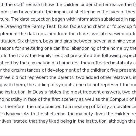
th the staff; research how the children under shelter realize the
rom it and investigate the impact of sheltering in the lives of th
ature. The data collection began with information subsidized in ra
 Drawing the Family Test, Duss fables and charts or follow up fold
plement the data obtained from the charts, we interviewed profes
stitution. Six children, boys and girls between seven and nine years
asons for sheltering one can find: abandoning of the home by t
n. In the Draw the Family Test, all presented the following aspects:
ticed by the elimination of characters, they reflected instability an
 the circumstances of development of the children); five presente
three did not represent the parents; two added other relatives, in
g with them, the adding of symbols; one did not represent the 
e institution. In Duss s fables the most frequent answers, two c
d hostility in face of the first scenery as well as the Complex of
ves. Therefore, the data pointed to a meaning of family ambivalence
their dynamic. As to the sheltering, the majority (five) the children
lives, stated that they liked being in the institution, although thi