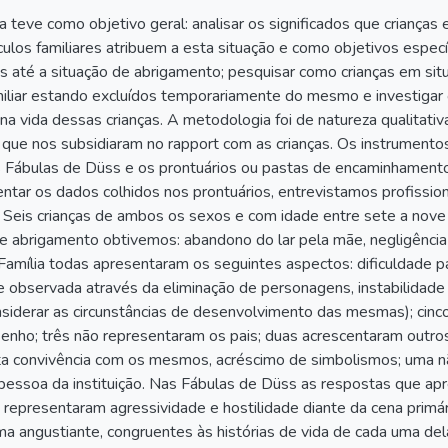
a teve como objetivo geral: analisar os significados que criança
los familiares atribuem a esta situação e como objetivos específ
as até a situação de abrigamento; pesquisar como crianças em s
iliar estando excluídos temporariamente do mesmo e investigar o
a vida dessas crianças. A metodologia foi de natureza qualitativ
que nos subsidiaram no rapport com as crianças. Os instrumento
as Fábulas de Düss e os prontuários ou pastas de encaminhamento 
tar os dados colhidos nos prontuários, entrevistamos profissiona
 Seis crianças de ambos os sexos e com idade entre sete a nove
e abrigamento obtivemos: abandono do lar pela mãe, negligênci
amília todas apresentaram os seguintes aspectos: dificuldade par
e observada através da eliminação de personagens, instabilidade 
iderar as circunstâncias de desenvolvimento das mesmas); cinc
senho; três não representaram os pais; duas acrescentaram outros
ta convivência com os mesmos, acréscimo de simbolismos; uma n
pessoa da instituição. Nas Fábulas de Düss as respostas que apr
s representaram agressividade e hostilidade diante da cena prim
rma angustiante, congruentes às histórias de vida de cada uma d