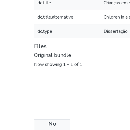
dc.title
Crianças em 
dc.title.alternative
Children in a
dc.type
Dissertação
Files
Original bundle
Now showing
1 - 1 of 1
No
Collections