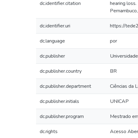
dc.identifier.citation
hearing loss
Pernambuco, 
dc.identifier.uri
https://tede
dc.language
por
dc.publisher
Universidade
dc.publisher.country
BR
dc.publisher.department
Ciências da 
dc.publisher.initials
UNICAP
dc.publisher.program
Mestrado em
dc.rights
Acesso Aber