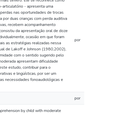
u mais severo. Ele se reconhece como
co-articulatório - apresenta uma
a perdas nas oportunidades de trocas
da por duas crianças com perda auditiva
itivas, recebem acompanhamento
consistiu da apresentação oral de doze
ndividualmente, ocasião em que foram
por
is as estratégias realizadas nessa
tual de Lakoff e Johnson (1980,2002),
rmidade com o sentido sugerido pelo
 moderada apresentam dificuldade
ste estudo, contribuir para o
ativas e lingüísticas, por ser um
suas necessidades fonoaudiológicas e
por
rehension by child with moderate