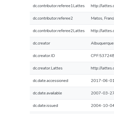
dc.contributor.referee1Lattes
http://latt
dc.contributor.referee2
Matos, Fran
dc.contributor.referee2Lattes
http://latt
dc.creator
Albuquerque,
dc.creator.ID
CPF:53724
dc.creator.Lattes
http://latt
dc.date.accessioned
2017-06-01
dc.date.available
2007-03-2
dc.date.issued
2004-10-0