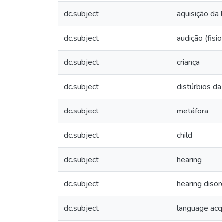
dc.subject
aquisição da
dc.subject
audição (fisio
dc.subject
criança
dc.subject
distúrbios da
dc.subject
metáfora
dc.subject
child
dc.subject
hearing
dc.subject
hearing disor
dc.subject
language acqu