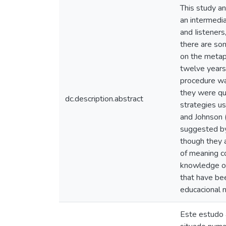
This study a
an intermedi
and Iisteners
there are som
on the metap
twelve years
procedure was
they were qu
dc.description.abstract
strategies u
and Johnson 
suggested by 
though they 
of meaning co
knowledge of t
that have bee
educacional 
Este estudo 