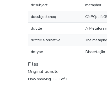
dc.subject
metaphor
dc.subject.cnpq
CNPQ::LING
dc.title
A Metáfora n
dc.title.alternative
The metaphor
dc.type
Dissertação
Files
Original bundle
Now showing
1 - 1 of 1