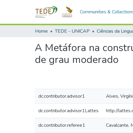
Communities & Collection
Home
TEDE - UNICAP
Ciências da Ling
A Metáfora na constr
de grau moderado
dc.contributor.advisor1
Alves, Virgín
dc.contributor.advisor1Lattes
http://latt
dc.contributor.referee1
Cavalcante, 