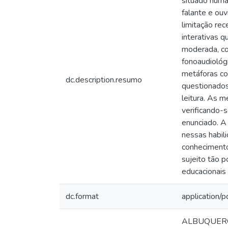
situado numa
falante e ouv
limitação rec
interativas q
moderada, co
fonoaudiológ
metáforas co
dc.description.resumo
questionados
leitura. As 
verificando-
enunciado. A
nessas habil
conhecimento 
sujeito tão p
educacionais
dc.format
application/p
ALBUQUERQUE,