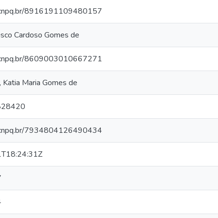
es.cnpq.br/8916191109480157
cisco Cardoso Gomes de
es.cnpq.br/8609003010667271
 Katia Maria Gomes de
828420
es.cnpq.br/7934804126490434
T18:24:31Z
7
4