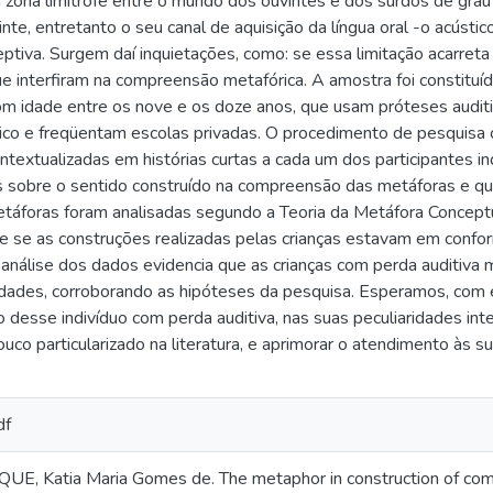
 zona limítrofe entre o mundo dos ouvintes e dos surdos de gra
inte, entretanto o seu canal de aquisição da língua oral -o acústi
eptiva. Surgem daí inquietações, como: se essa limitação acarret
ue interfiram na compreensão metafórica. A amostra foi constituí
m idade entre os nove e os doze anos, que usam próteses aud
ico e freqüentam escolas privadas. O procedimento de pesquisa 
ntextualizadas em histórias curtas a cada um dos participantes i
 sobre o sentido construído na compreensão das metáforas e qua
metáforas foram analisadas segundo a Teoria da Metáfora Concep
se se as construções realizadas pelas crianças estavam em confo
 análise dos dados evidencia que as crianças com perda auditiva
idades, corroborando as hipóteses da pesquisa. Esperamos, com e
desse indivíduo com perda auditiva, nas suas peculiaridades inter
ouco particularizado na literatura, e aprimorar o atendimento às 
df
 Katia Maria Gomes de. The metaphor in construction of comp