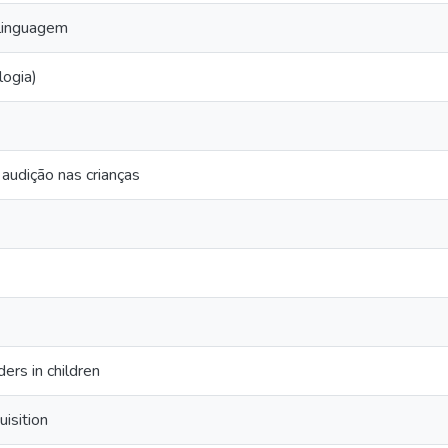
 linguagem
logia)
 audição nas crianças
ders in children
isition