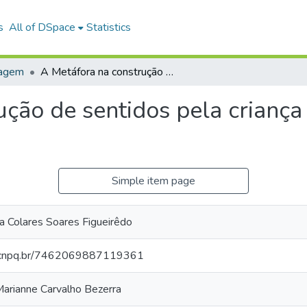
s
All of DSpace
Statistics
uagem
A Metáfora na construção de sentidos pela criança com perda auditiva de grau moderado
ução de sentidos pela criança
Simple item page
ia Colares Soares Figueirêdo
es.cnpq.br/7462069887119361
Marianne Carvalho Bezerra