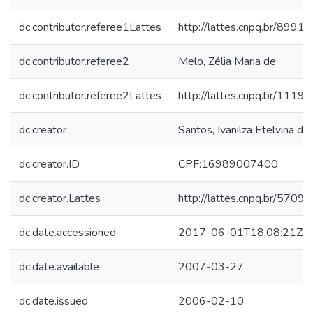
dc.contributor.referee1Lattes
http://lattes.cnpq.br/89
dc.contributor.referee2
Melo, Zélia Maria de
dc.contributor.referee2Lattes
http://lattes.cnpq.br/11
dc.creator
Santos, Ivanilza Etelvina do
dc.creator.ID
CPF:16989007400
dc.creator.Lattes
http://lattes.cnpq.br/57
dc.date.accessioned
2017-06-01T18:08:21Z
dc.date.available
2007-03-27
dc.date.issued
2006-02-10