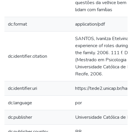
questões da velhice bem c
lidam com famílias
dc.format
application/pdf
SANTOS, Ivanilza Etelvina 
experience of roles during th
the family. 2006. 111 f. Di
dc.identifier.citation
(Mestrado em Psicologia Clí
Universidade Católica de P
Recife, 2006.
dc.identifier.uri
https://tede2.unicap.br/han
dc.language
por
dc.publisher
Universidade Católica de 
dc.publisher.country
BR