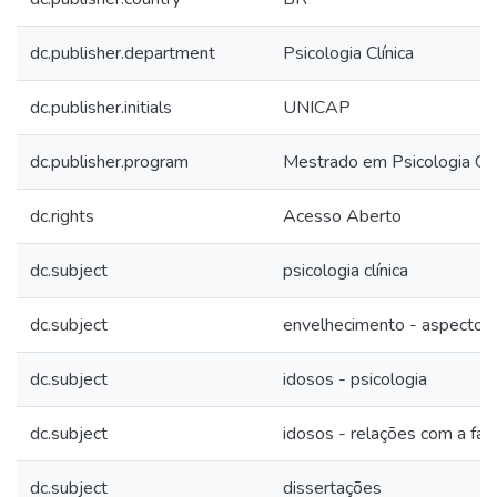
dc.publisher.department
Psicologia Clínica
dc.publisher.initials
UNICAP
dc.publisher.program
Mestrado em Psicologia Clí
dc.rights
Acesso Aberto
dc.subject
psicologia clínica
dc.subject
envelhecimento - aspectos 
dc.subject
idosos - psicologia
dc.subject
idosos - relações com a famí
dc.subject
dissertações