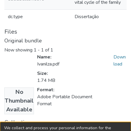
vital cycle of the family
dc.type
Dissertação
Files
Original bundle
Now showing
1 - 1 of 1
Name:
Down
Ivanilza.pdf
load
Size:
1.74 MB
Format:
No
Adobe Portable Document
Thumbnail
Format
Available
Collections
We collect and process your personal information for the