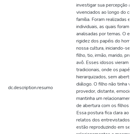
investigar sua percepção ac
vivenciados ao longo do cicl
família. Foram realizadas en
individuais, as quais foram t
analisadas por temas. O es
rigidez dos papéis do hom
nossa cultura, iniciando-se
filho, tio, irmão, marido, pro
avô. Esses idosos vieram de
tradicionais, onde os papéis
hierarquizados, sem abertur
diálogo. O filho não tinha vo
dc.description.resumo
provedor, distante, emocio
mantinha um relacionament
de abertura com os filhos e
Essa postura fica clara ao 
relatos dos entrevistados.
estão reproduzindo em seu