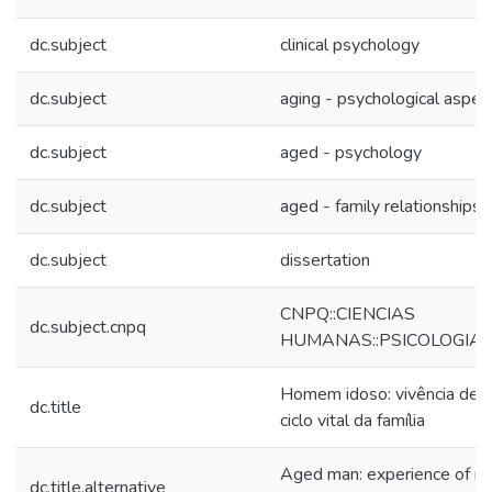
dc.subject
clinical psychology
dc.subject
aging - psychological aspec
dc.subject
aged - psychology
dc.subject
aged - family relationships
dc.subject
dissertation
CNPQ::CIENCIAS
dc.subject.cnpq
HUMANAS::PSICOLOGIA
Homem idoso: vivência de p
dc.title
ciclo vital da família
Aged man: experience of rol
dc.title.alternative