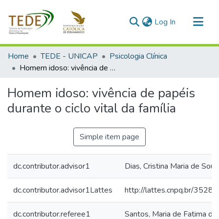
(current)
Log In
Communities & Collections
Home
TEDE - UNICAP
Psicologia Clínica
All of DSpace
Homem idoso: vivência de papéis durante o ciclo vital da família
Statistics
Homem idoso: vivência de papéis
durante o ciclo vital da família
Simple item page
dc.contributor.advisor1
Dias, Cristina Maria de Souz
dc.contributor.advisor1Lattes
http://lattes.cnpq.br/35
dc.contributor.referee1
Santos, Maria de Fatima de