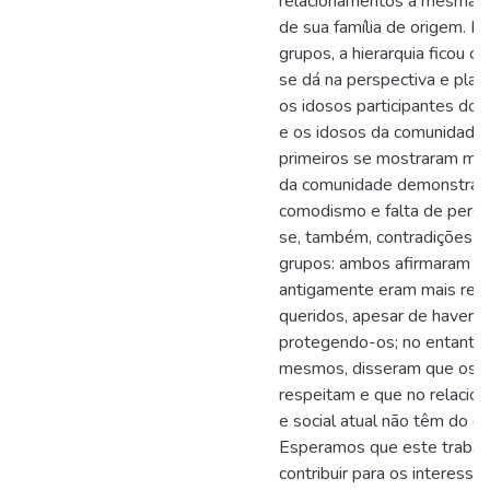
relacionamentos a mesma di
de sua família de origem. 
grupos, a hierarquia ficou cl
se dá na perspectiva e plan
os idosos participantes do 
e os idosos da comunidade.
primeiros se mostraram mais
da comunidade demonstrar
comodismo e falta de pers
se, também, contradições e
grupos: ambos afirmaram q
antigamente eram mais res
queridos, apesar de haver p
protegendo-os; no entanto, 
mesmos, disseram que os j
respeitam e que no relacion
e social atual não têm do q
Esperamos que este trabal
contribuir para os interessa