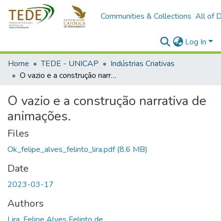
Communities & Collections
All of 
Log In
Home
TEDE - UNICAP
Indústrias Criativas
O vazio e a construção narrativa de animações.
O vazio e a construção narrativa de
animações.
Files
Ok_felipe_alves_felinto_lira.pdf
(8.6 MB)
Date
2023-03-17
Authors
Lira, Felipe Alves Felinto de