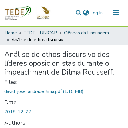
(current)
Log In
Communities & Collections
Home
TEDE - UNICAP
Ciências da Linguagem
All of DSpace
Análise do ethos discursivo dos líderes oposicionistas durante o impeachment de Dilma Rousseff.
Statistics
Análise do ethos discursivo dos
líderes oposicionistas durante o
impeachment de Dilma Rousseff.
Files
david_jose_andrade_lima.pdf
(1.15 MB)
Date
2018-12-22
Authors