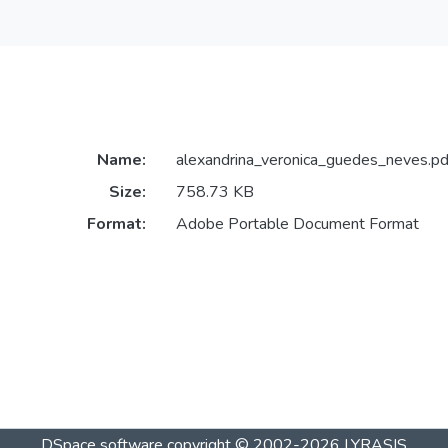
Name:
alexandrina_veronica_guedes_neves.pd
Size:
758.73 KB
Format:
Adobe Portable Document Format
DSpace software
copyright © 2002-2026
LYRASIS