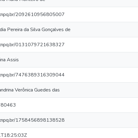
es.cnpq.br/2092610956805007
ia Pereira da Silva Gonçalves de
es.cnpq.br/0131079721638327
ina Assis
es.cnpq.br/7476389316309044
ndrina Verônica Guedes das
680463
es.cnpq.br/1758456898138528
T18:25:03Z