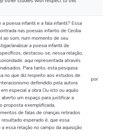
op other studies with respect to this
 poesia infantil e a fala infantil? Essa
ntrada nas poesias infantis de Cecília
ível ao som, num momento de seu
igar/analisar a poesia infantil de
specíficos, destacou-se, nessa relação,
 sonoridade, aqui representada através
nalisados. Para tanto, esta pesquisa
esa no que diz respeito aos estudos de
por
nteracionismo defendido pela autora
em especial a obra Ou isto ou aquilo
aberto um espaço para justificar a
ão proposta exemplificada,
mentos de falas de crianças retirados
. O resultado esperado é, que essa
o a essa relação no campo da aquisição