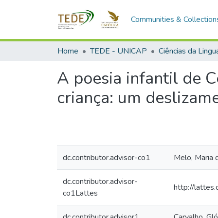
Communities & Collection
Home
TEDE - UNICAP
Ciências da Ling
A poesia infantil de 
criança: um deslizam
dc.contributor.advisor-co1
Melo, Maria 
dc.contributor.advisor-
http://latt
co1Lattes
dc.contributor.advisor1
Carvalho, Gló