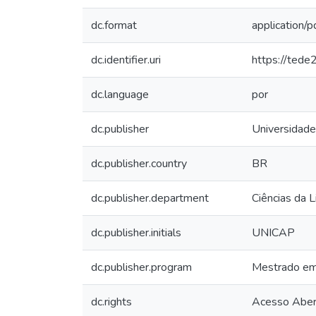
dc.format
application/p
dc.identifier.uri
https://tede
dc.language
por
dc.publisher
Universidade
dc.publisher.country
BR
dc.publisher.department
Ciências da 
dc.publisher.initials
UNICAP
dc.publisher.program
Mestrado em
dc.rights
Acesso Aber