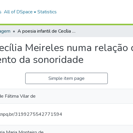
s
All of DSpace
Statistics
uagem
A poesia infantil de Cecília Meireles numa relação com a a fala da criança: um deslizamento da sonoridade
Cecília Meireles numa relação 
ento da sonoridade
Simple item page
de Fátima Vilar de
es.cnpq.br/3199275542771594
ria Maria Monteiro de