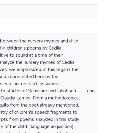
p between the nursery rhymes and child
 in children's poems by Cecilia
tive to sound at a time of their
 analyze the nursery rhymes of Cecilia
tives, we emphasized, in this regard, the
ound, represented here by the
his end, our research assumes
ard to studies of Saussure and Jakobson
eng
y Claudia Lemos. From a methodological
 aquilo from the poet already mentioned,
ntry of children's speech fragments to
erpts from poems analyzed in this study
y of the child ( language acquisition).