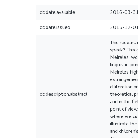
dc.date.available
2016-03-3
dc.date.issued
2015-12-0
This research
speak? This q
Meireles, wou
linguistic jo
Meireles high
estrangement 
alliteration 
dc.description.abstract
theoretical p
and in the f
point of view
where we cut 
illustrate th
and children's