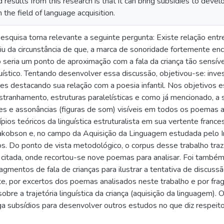
results from this research is that it can bring subsidies to devel
n the field of language acquisition.
squisa torna relevante a seguinte pergunta: Existe relação entre a
u da circunstância de que, a marca de sonoridade fortemente enco
o seria um ponto de aproximação com a fala da criança tão sens
uístico. Tentando desenvolver essa discussão, objetivou-se: invest
les destacando sua relação com a poesia infantil. Nos objetivos e
estranhamento, estruturas paralelísticas e como já mencionado, a
ões e assonâncias (figuras de som) visíveis em todos os poemas a
pios teóricos da linguística estruturalista em sua vertente franc
akobson e, no campo da Aquisição da Linguagem estudada pelo I
s. Do ponto de vista metodológico, o corpus desse trabalho traz 
 citada, onde recortou-se nove poemas para analisar. Foi também 
agmentos de fala de crianças para ilustrar a tentativa de discuss
e, por excertos dos poemas analisados neste trabalho e por frag
 sobre a trajetória linguística da criança (aquisição da linguagem)
ga subsídios para desenvolver outros estudos no que diz respeit