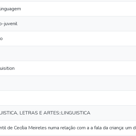
 linguagem
o-juvenil
mo
isition
UISTICA, LETRAS E ARTES::LINGUISTICA
ntil de Cecília Meireles numa relação com a a fala da criança: um