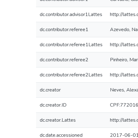
dc.contributor.advisor1Lattes
http://latt
dc.contributor.referee1
Azevedo, Nad
dc.contributor.referee1Lattes
http://latt
dc.contributor.referee2
Pinheiro, Mar
dc.contributor.referee2Lattes
http://latt
dc.creator
Neves, Alexa
dc.creator.ID
CPF:77201
dc.creator.Lattes
http://latt
dc.date.accessioned
2017-06-01