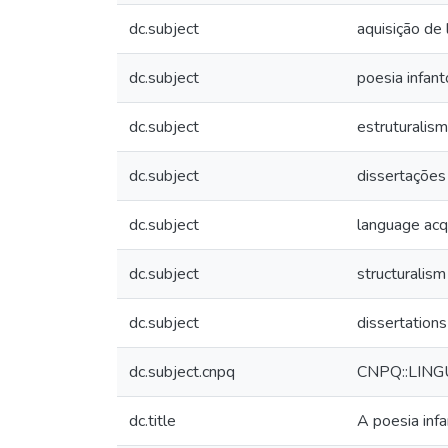
dc.subject
aquisição de
dc.subject
poesia infant
dc.subject
estruturalis
dc.subject
dissertações
dc.subject
language acqu
dc.subject
structuralism
dc.subject
dissertations
dc.subject.cnpq
CNPQ::LING
dc.title
A poesia infa