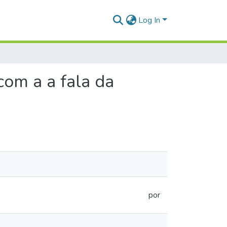
Log In
com a a fala da
por