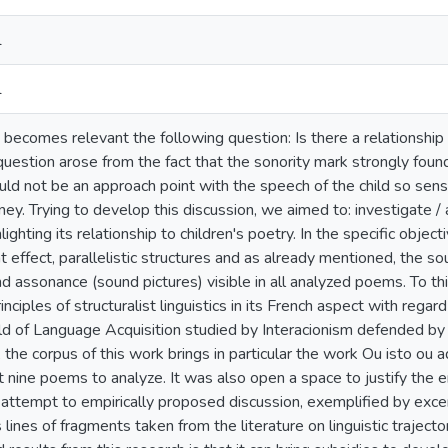
1
1
 becomes relevant the following question: Is there a relationshi
uestion arose from the fact that the sonority mark strongly found
ld not be an approach point with the speech of the child so sensi
urney. Trying to develop this discussion, we aimed to: investigate /
lighting its relationship to children's poetry. In the specific objec
effect, parallelistic structures and as already mentioned, the s
and assonance (sound pictures) visible in all analyzed poems. To t
rinciples of structuralist linguistics in its French aspect with reg
ield of Language Acquisition studied by Interacionism defended b
, the corpus of this work brings in particular the work Ou isto ou
nine poems to analyze. It was also open a space to justify the e
e attempt to empirically proposed discussion, exemplified by exc
 lines of fragments taken from the literature on linguistic trajector