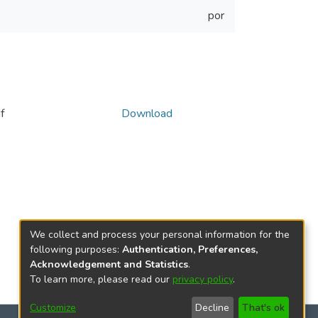
por
f
Download
We collect and process your personal information for the
following purposes:
Authentication, Preferences,
Acknowledgement and Statistics
.
To learn more, please read our
privacy policy
.
Customize
Decline
That's ok