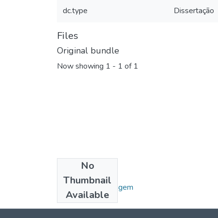
dc.type
Dissertação
Files
Original bundle
Now showing
1 - 1 of 1
No
Collections
Thumbnail
Ciências da Linguagem
Available