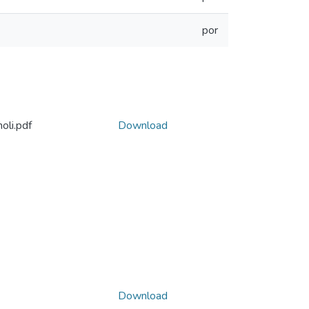
por
oli.pdf
Download
Download