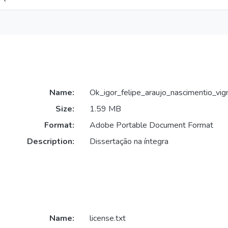
Name:
Ok_igor_felipe_araujo_nascimentio_vign
Size:
1.59 MB
Format:
Adobe Portable Document Format
Description:
Dissertação na íntegra
Name:
license.txt