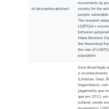
movements as prom
dc.description.abstract
society for the a
people vulnerable 
The research adopt
LGBTQIA+ movement
between jurisprud
Maria Berenice Dia
the theoretical fr
the role of LGBTQI
population.
Esta dissertação 
e reconhecimento 
(Lésbicas, Gays, B
hegemônico), com 
julgamento que re
que em 2011, em j
estável, sendo es
movimentos LGBTQ