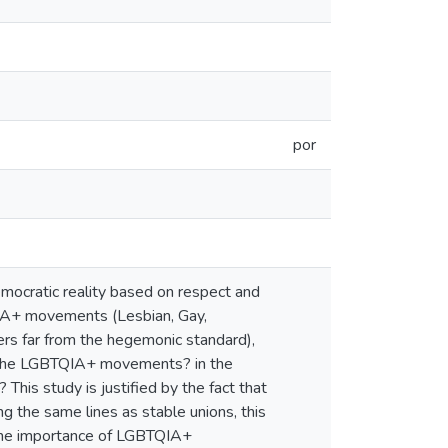
por
emocratic reality based on respect and
TQIA+ movements (Lesbian, Gay,
ers far from the hegemonic standard),
of the LGBTQIA+ movements? in the
is study is justified by the fact that
g the same lines as stable unions, this
s the importance of LGBTQIA+