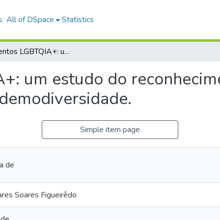
s
All of DSpace
Statistics
Movimentos LGBTQIA+: um estudo do reconhecimento da união homoafetiva à luz da demodiversidade.
: um estudo do reconhecime
 demodiversidade.
Simple item page
ta de
lares Soares Figueirêdo
 de