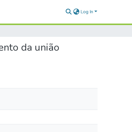
Log In
nto da união