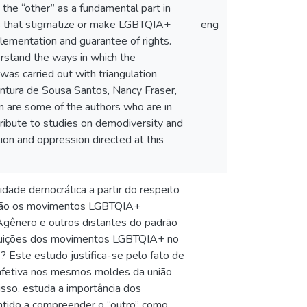
he “other” as a fundamental part in
ds that stigmatize or make LGBTQIA+
eng
lementation and guarantee of rights.
erstand the ways in which the
as carried out with triangulation
tura de Sousa Santos, Nancy Fraser,
an are some of the authors who are in
ntribute to studies on demodiversity and
ion and oppression directed at this
dade democrática a partir do respeito
o são os movimentos LGBTQIA+
, Agênero e outros distantes do padrão
ribuições dos movimentos LGBTQIA+ no
Este estudo justifica-se pelo fato de
afetiva nos mesmos moldes da união
sso, estuda a importância dos
tido a compreender o “outro” como