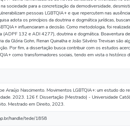
 na sociedade para a concretização da demodiversidade, desmist
ulnerabilizam pessoas LGBTQIA+ e que repercutem nas ausências
quisa adota os princípios da doutrina e dogmática jurídicas, bus
QIA+ influenciaram a decisão. Como metodologia, foi realizada a
cia (ADPF 132 e ADI 4277), doutrina e dogmática. Boaventura de
ia da Glória Gohn, Renan Quinalha e João Silvério Trevisan são 
ação. Por fim, a dissertação busca contribuir com os estudos ac
A+ como transformadores sociais, tendo em vista o histórico de
ipe Araújo Nascimento. Movimentos LGBTQIA+: um estudo do re
idade. 2023. 126 f. Dissertação (Mestrado) - Universidade Cat
ito. Mestrado em Direito, 2023.
cap.br/handle/tede/1858