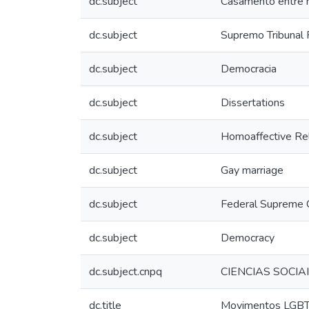
dc.subject
Casamento entre 
dc.subject
Supremo Tribunal F
dc.subject
Democracia
dc.subject
Dissertations
dc.subject
Homoaffective Rel
dc.subject
Gay marriage
dc.subject
Federal Supreme C
dc.subject
Democracy
dc.subject.cnpq
CIENCIAS SOCIA
dc.title
Movimentos LGBTQ