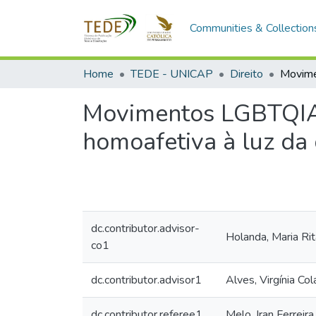
Communities & Collection
Home
TEDE - UNICAP
Direito
Movimentos LGBTQIA+
homoafetiva à luz da
dc.contributor.advisor-
Holanda, Maria Ri
co1
dc.contributor.advisor1
Alves, Virgínia Co
dc.contributor.referee1
Melo, Iran Ferreira