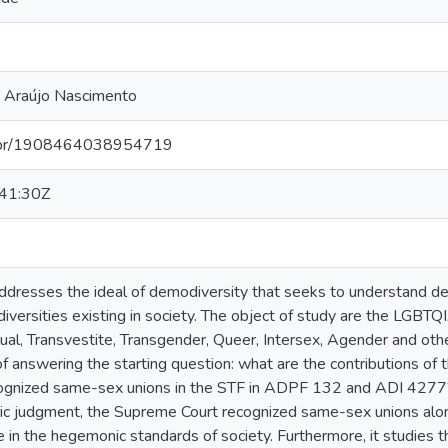
pe Araújo Nascimento
pq.br/1908464038954719
41:30Z
addresses the ideal of demodiversity that seeks to understand d
 diversities existing in society. The object of study are the LGB
ual, Transvestite, Transgender, Queer, Intersex, Agender and oth
of answering the starting question: what are the contributions 
ognized same-sex unions in the STF in ADPF 132 and ADI 4277? Th
oric judgment, the Supreme Court recognized same-sex unions alon
e in the hegemonic standards of society. Furthermore, it studie