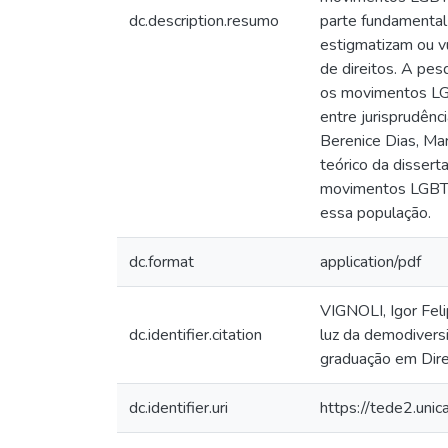
dc.description.resumo
parte fundamental
estigmatizam ou v
de direitos. A pes
os movimentos LGBT
entre jurisprudên
Berenice Dias, Mar
teórico da dissert
movimentos LGBTQI
essa população.
dc.format
application/pdf
VIGNOLI, Igor Fel
dc.identifier.citation
luz da demodivers
graduação em Dire
dc.identifier.uri
https://tede2.uni