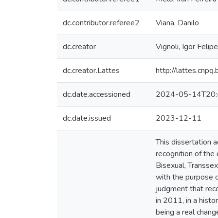
dc.contributor.referee2
Viana, Danilo
dc.creator
Vignoli, Igor Feli
dc.creator.Lattes
http://lattes.cn
dc.date.accessioned
2024-05-14T20:
dc.date.issued
2023-12-11
This dissertation 
recognition of the
Bisexual, Transsex
with the purpose 
judgment that rec
in 2011, in a hist
being a real chang