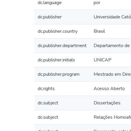
dc.language
por
dc.publisher
Universidade Cató
dc.publisher.country
Brasil
dc.publisher.department
Departamento de
dc.publisher.initials
UNICAP
dc.publisher.program
Mestrado em Dire
dc.rights
Acesso Aberto
dc.subject
Dissertações
dc.subject
Relações Homoafe