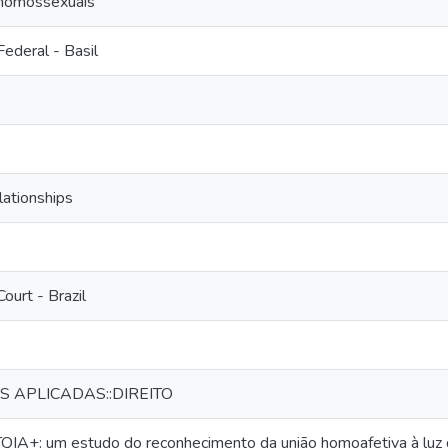
homossexuais
ederal - Basil
ationships
ourt - Brazil
IS APLICADAS::DIREITO
IA+: um estudo do reconhecimento da união homoafetiva à luz 