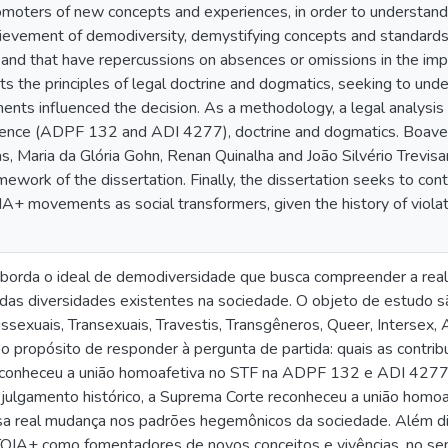
oters of new concepts and experiences, in order to understand t
chievement of demodiversity, demystifying concepts and standar
and that have repercussions on absences or omissions in the imp
s the principles of legal doctrine and dogmatics, seeking to und
s influenced the decision. As a methodology, a legal analysis w
ence (ADPF 132 and ADI 4277), doctrine and dogmatics. Boaven
s, Maria da Glória Gohn, Renan Quinalha and João Silvério Trevis
amework of the dissertation. Finally, the dissertation seeks to co
A+ movements as social transformers, given the history of violat
aborda o ideal de demodiversidade que busca compreender a reali
das diversidades existentes na sociedade. O objeto de estud
issexuais, Transexuais, Travestis, Transgêneros, Queer, Intersex
o propósito de responder à pergunta de partida: quais as cont
conheceu a união homoafetiva no STF na ADPF 132 e ADI 4277? 
ulgamento histórico, a Suprema Corte reconheceu a união homo
sa real mudança nos padrões hegemônicos da sociedade. Além di
IA+ como fomentadores de novos conceitos e vivências, no sen