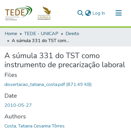
(current)
Log In
Communities & Collections
Home
TEDE - UNICAP
Direito
All of DSpace
A súmula 331 do TST como instrumento de precarização laboral
Statistics
A súmula 331 do TST como
instrumento de precarização laboral
Files
dissertacao_tatiana_costa.pdf
(871.49 KB)
Date
2010-05-27
Authors
Costa, Tatiana Cesarina Tôrres