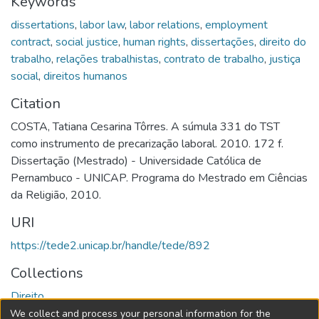
Keywords
dissertations
,
labor law
,
labor relations
,
employment
contract
,
social justice
,
human rights
,
dissertações
,
direito do
trabalho
,
relações trabalhistas
,
contrato de trabalho
,
justiça
social
,
direitos humanos
Citation
COSTA, Tatiana Cesarina Tôrres. A súmula 331 do TST
como instrumento de precarização laboral. 2010. 172 f.
Dissertação (Mestrado) - Universidade Católica de
Pernambuco - UNICAP. Programa do Mestrado em Ciências
da Religião, 2010.
URI
https://tede2.unicap.br/handle/tede/892
Collections
Direito
We collect and process your personal information for the