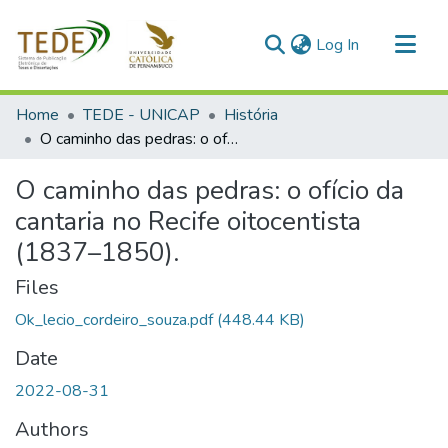
(current)
Log In
Communities & Collections
Home
TEDE - UNICAP
História
All of DSpace
O caminho das pedras: o ofício da cantaria no Recife oitocentista (1837–1850).
Statistics
O caminho das pedras: o ofício da
cantaria no Recife oitocentista
(1837–1850).
Files
Ok_lecio_cordeiro_souza.pdf
(448.44 KB)
Date
2022-08-31
Authors