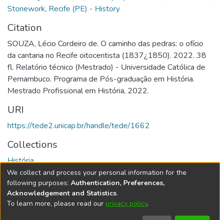
Stonework
,
Recife (PE) - History
Citation
SOUZA, Lécio Cordeiro de. O caminho das pedras: o ofício
da cantaria no Recife oitocentista (1837¿1850). 2022. 38
fl. Relatório técnico (Mestrado) - Universidade Católica de
Pernambuco. Programa de Pós-graduação em História.
Mestrado Profissional em História, 2022.
URI
https://tede2.unicap.br/handle/tede/1662
Collections
História
We collect and process your personal information for the
Full item page
following purposes:
Authentication, Preferences,
Acknowledgement and Statistics
.
To learn more, please read our
privacy policy
.
DSpace software
copyright © 2002-2026
LYRASIS