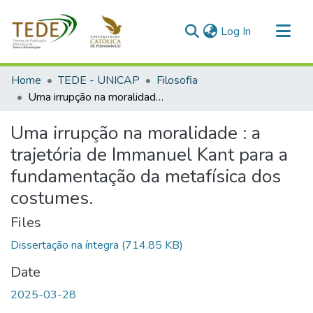
(current)
Log In
Communities & Collections
Home
TEDE - UNICAP
Filosofia
All of DSpace
Uma irrupção na moralidade : a trajetória de Immanuel Kant para a fundamentação da metafísica dos costumes.
Statistics
Uma irrupção na moralidade : a
trajetória de Immanuel Kant para a
fundamentação da metafísica dos
costumes.
Files
Dissertação na íntegra
(714.85 KB)
Date
2025-03-28