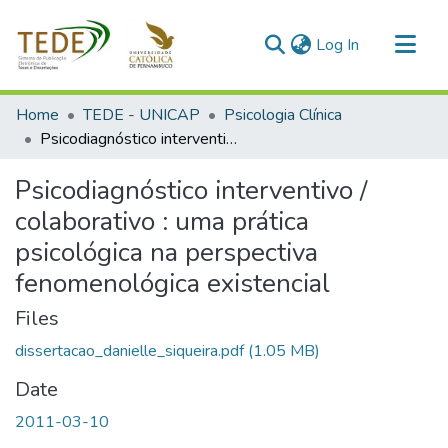
(current)
Log In
Communities & Collections
Home
TEDE - UNICAP
Psicologia Clínica
All of DSpace
Psicodiagnóstico interventivo / colaborativo : uma prática psicológica na perspectiva fenomenológica existencial
Statistics
Psicodiagnóstico interventivo /
colaborativo : uma prática
psicológica na perspectiva
fenomenológica existencial
Files
dissertacao_danielle_siqueira.pdf
(1.05 MB)
Date
2011-03-10