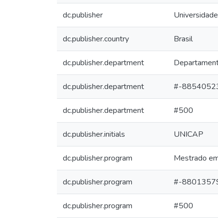
dc.publisher
Universidade
dc.publisher.country
Brasil
dc.publisher.department
Departament
dc.publisher.department
#-8854052
dc.publisher.department
#500
dc.publisher.initials
UNICAP
dc.publisher.program
Mestrado em
dc.publisher.program
#-8801357
dc.publisher.program
#500