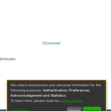
Download
ubmission
We collect and process your personal information for the
following purposes:
Authentication, Preferences,
Acknowledgement and Statistics
.
To learn more, please read our
privacy policy
.
Customize
Decline
That's ok