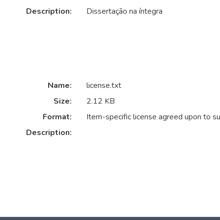
Description:
Dissertação na íntegra
Name:
license.txt
Size:
2.12 KB
Format:
Item-specific license agreed upon to s
Description: