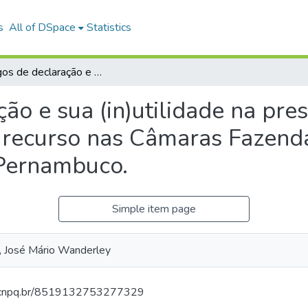
s
All of DSpace
Statistics
Embargos de declaração e sua (in)utilidade na prestação jurisdicional: um diagnóstico deste recurso nas Câmaras Fazendárias do Tribunal de Justiça do Estado de Pernambuco.
o e sua (in)utilidade na prest
 recurso nas Câmaras Fazendá
 Pernambuco.
Simple item page
 José Mário Wanderley
es.cnpq.br/8519132753277329