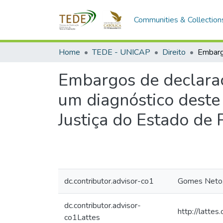
Communities & Collection
Home
TEDE - UNICAP
Direito
Embargos de declaraçã
um diagnóstico deste
Justiça do Estado de
dc.contributor.advisor-co1
Gomes Neto,
dc.contributor.advisor-
http://latt
co1Lattes