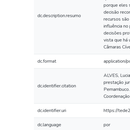
porque eles s
decisão reco
dc.description.resumo
recursos são
influência no
decisões pro
vista que há
Câmaras Cíve
dc.format
application/p
ALVES, Lucia
prestação jur
dc.identifier.citation
Pernambuco. 
Coordenação 
dc.identifier.uri
https://tede
dc.language
por