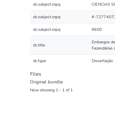
dc.subject.cnpq
CIENCIAS S
dc.subject.cnpq
#-7277407
dc.subject.cnpq
#600
Embargos de d
dc.title
Fazendárias 
dc.type
Dissertação
Files
Original bundle
Now showing
1 - 1 of 1