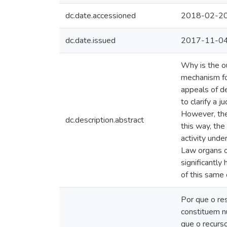
dc.date.accessioned
2018-02-20
dc.date.issued
2017-11-0
Why is the ou
mechanism for
appeals of de
to clarify a 
However, the 
dc.description.abstract
this way, the
activity unde
Law organs of
significantly
of this same 
Por que o re
constituem n
que o recurs