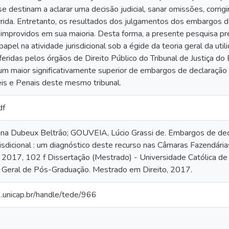
e destinam a aclarar uma decisão judicial, sanar omissões, corrigi
rrida. Entretanto, os resultados dos julgamentos dos embargos
 improvidos em sua maioria. Desta forma, a presente pesquisa pr
 papel na atividade jurisdicional sob a égide da teoria geral da ut
feridas pelos órgãos de Direito Público do Tribunal de Justiça 
 um maior significativamente superior de embargos de declaração
is e Penais deste mesmo tribunal.
df
na Dubeux Beltrão; GOUVEIA, Lúcio Grassi de. Embargos de decla
isdicional : um diagnóstico deste recurso nas Câmaras Fazendária
2017, 102 f Dissertação (Mestrado) - Universidade Católica de
Geral de Pós-Graduação. Mestrado em Direito, 2017.
2.unicap.br/handle/tede/966