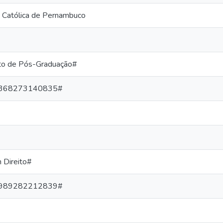
 Católica de Pernambuco
o de Pós-Graduação#
368273140835#
 Direito#
989282212839#