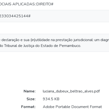
OCIAIS APLICADAS::DIREITO#
233034425144#
eclaração e sua (in)utilidade na prestação jurisdicional: um dia
do Tribunal de Justiça do Estado de Pernambuco.
Name:
luciana_dubeux_beltrao_alves.pdf
Size:
934.5 KB
Format:
Adobe Portable Document Format