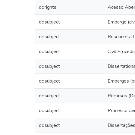
dc.rights
Acesso Aber
dc.subject
Embargo (civ
dc.subject
Resources (
dc.subject
Civil Proced
dc.subject
Dissertation
dc.subject
Embargos (pr
dc.subject
Recursos (Di
dc.subject
Processo civ
dc.subject
Dissertaçõe