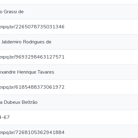
o Grassi de
es.cnpq.br/2265078735031346
, Jaldemiro Rodrigues de
es.cnpq.br/9693298463127571
exandre Henrique Tavares
es.cnpq.br/6185488373061972
na Dubeux Beltrão
4-67
es.cnpq.br/7268105362941884