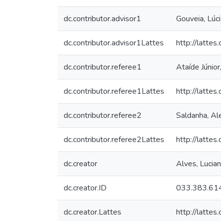
dc.contributor.advisor1
Gouveia, Lúci
dc.contributor.advisor1Lattes
http://latt
dc.contributor.referee1
Ataíde Júnior
dc.contributor.referee1Lattes
http://latt
dc.contributor.referee2
Saldanha, Al
dc.contributor.referee2Lattes
http://latt
dc.creator
Alves, Lucia
dc.creator.ID
033.383.61
dc.creator.Lattes
http://latt