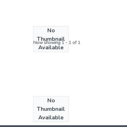
No
License bundle
Thumbnail
Now showing
1 - 1 of 1
Available
No
Collections
Thumbnail
Direito
Available