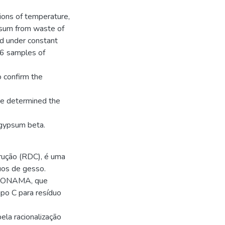
tions of temperature,
psum from waste of
ed under constant
 6 samples of
o confirm the
are determined the
 gypsum beta.
rução (RDC), é uma
uos de gesso.
o CONAMA, que
ipo C para resíduo
ela racionalização