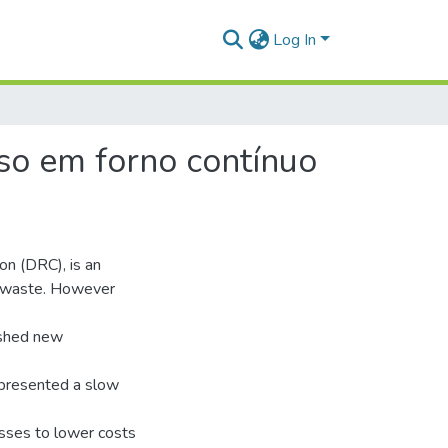
Log In
so em forno contínuo
on (DRC), is an
m waste. However
ished new
epresented a slow
esses to lower costs