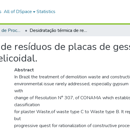
s
All of DSpace
Statistics
Desenvolvimento de Processos Ambientais
Desidratação térmica de resíduos de placas de gesso em forno contínuo de elemento móvel helicoidal.
 de resíduos de placas de ges
licoidal.
Abstract
In Brazil the treatment of demolition waste and constructi
environmental issue rarely addressed, especially gypsu
with
change of Resolution N° 307, of CONAMA which establ
classification
for plaster Waste,of waste type C to Waste type B. It r
but
progressive quest for rationalization of constructive proc