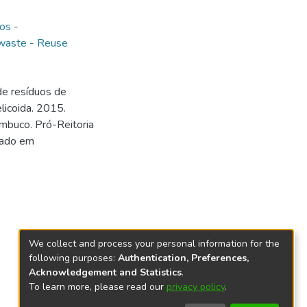
os -
 waste - Reuse
e resíduos de
licoida. 2015.
mbuco. Pró-Reitoria
rado em
We collect and process your personal information for the
following purposes:
Authentication, Preferences,
Acknowledgement and Statistics
.
To learn more, please read our
privacy policy
.