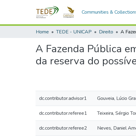
Communities & Collection
Home
TEDE - UNICAP
Direito
A Fazenda Pública em 
da reserva do possíve
dc.contributor.advisor1
Gouveia, Lúcio Gra
dc.contributor.referee1
Teixeira, Sérgio To
dc.contributor.referee2
Neves, Daniel A