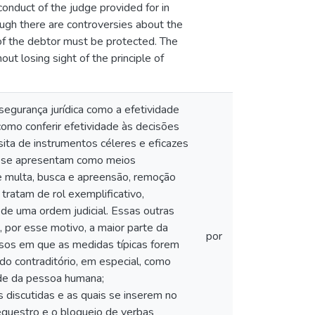
onduct of the judge provided for in
ough there are controversies about the
s of the debtor must be protected. The
t losing sight of the principle of
segurança jurídica como a efetividade
mo conferir efetividade às decisões
ita de instrumentos céleres e eficazes
ue se apresentam como meios
de multa, busca e apreensão, remoção
tratam de rol exemplificativo,
 de uma ordem judicial. Essas outras
por esse motivo, a maior parte da
por
casos em que as medidas típicas forem
do contraditório, em especial, como
dade da pessoa humana;
s discutidas e as quais se inserem no
equestro e o bloqueio de verbas