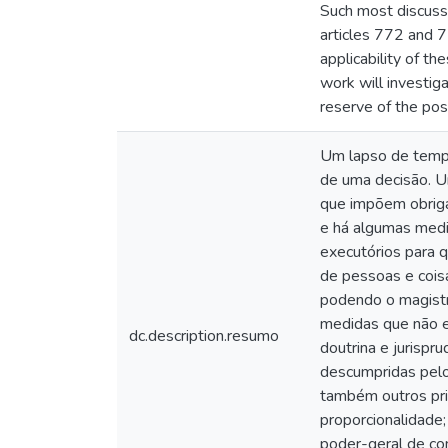
Such most discusse
articles 772 and 7
applicability of t
work will investig
reserve of the pos
Um lapso de tempo 
de uma decisão. U
que impõem obriga
e há algumas medi
executórios para q
de pessoas e coisa
podendo o magistra
medidas que não e
dc.description.resumo
doutrina e jurispr
descumpridas pelo
também outros prin
proporcionalidade;
poder-geral de co