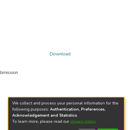
Download
ubmission
We collect and process your personal information for the
following purposes:
Authentication, Preferences,
Acknowledgement and Statistics
.
To learn more, please read our
privacy policy
.