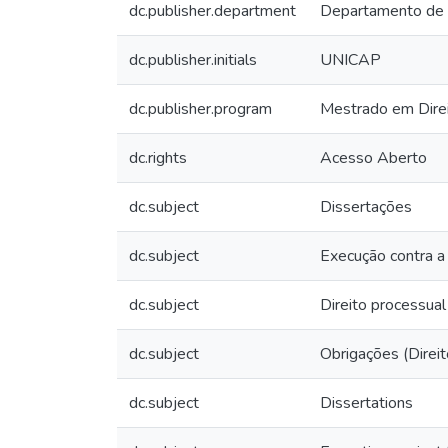
dc.publisher.department
Departamento de
dc.publisher.initials
UNICAP
dc.publisher.program
Mestrado em Dire
dc.rights
Acesso Aberto
dc.subject
Dissertações
dc.subject
Execução contra a 
dc.subject
Direito processual 
dc.subject
Obrigações (Direit
dc.subject
Dissertations