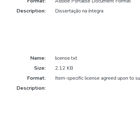
Format:
Adobe Portable Document Format
Description:
Dissertação na íntegra
Name:
license.txt
Size:
2.12 KB
Format:
Item-specific license agreed upon to s
Description: