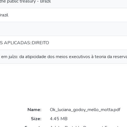
he public treasury - Brazil
razil
IS APLICADAS::DIREITO
em juízo: da atipicidade dos meios executivos à teoria da reserva
Name:
Ok_luciana_godoy_mello_motta.pdf
Size:
4.45 MB