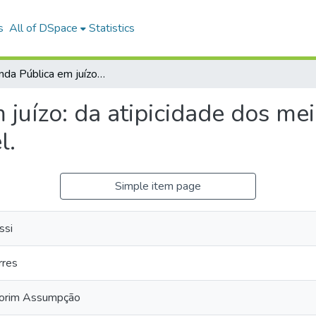
s
All of DSpace
Statistics
A Fazenda Pública em juízo: da atipicidade dos meios executivos à teoria da reserva do possível.
juízo: da atipicidade dos mei
l.
Simple item page
ssi
rres
morim Assumpção