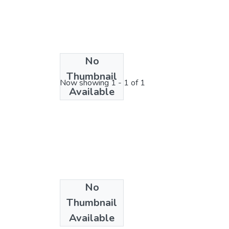
No
License bundle
Thumbnail
Now showing
1 - 1 of 1
Available
No
Collections
Thumbnail
Direito
Available