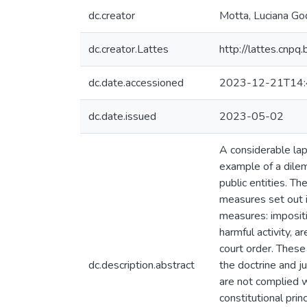
dc.creator
Motta, Luciana Go
dc.creator.Lattes
http://lattes.cn
dc.date.accessioned
2023-12-21T14:
dc.date.issued
2023-05-02
A considerable laps
example of a dilem
public entities. T
measures set out i
measures: impositi
harmful activity, 
court order. These 
dc.description.abstract
the doctrine and j
are not complied wi
constitutional prin