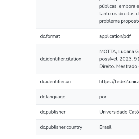
públicas, embora 
tanto os direitos 
problema proposto 
dc.format
application/pdf
MOTTA, Luciana Go
dc.identifier.citation
possível. 2023. 9
Direito. Mestrado
dc.identifier.uri
https://tede2.uni
dc.language
por
dc.publisher
Universidade Cató
dc.publisher.country
Brasil