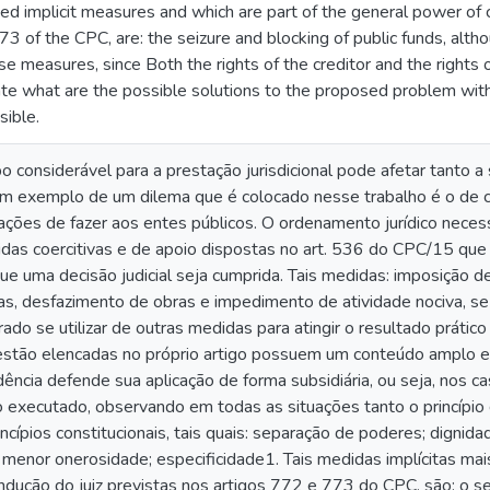
d implicit measures and which are part of the general power of c
73 of the CPC, are: the seizure and blocking of public funds, alth
hese measures, since Both the rights of the creditor and the right
ate what are the possible solutions to the proposed problem withou
sible.
considerável para a prestação jurisdicional pode afetar tanto a 
m exemplo de um dilema que é colocado nesse trabalho é o de co
ções de fazer aos entes públicos. O ordenamento jurídico necess
das coercitivas e de apoio dispostas no art. 536 do CPC/15 q
ue uma decisão judicial seja cumprida. Tais medidas: imposição 
s, desfazimento de obras e impedimento de atividade nociva, se 
do se utilizar de outras medidas para atingir o resultado prático
stão elencadas no próprio artigo possuem um conteúdo amplo e, 
udência defende sua aplicação de forma subsidiária, ou seja, nos 
 executado, observando em todas as situações tanto o princípio 
cípios constitucionais, tais quais: separação de poderes; digni
 menor onerosidade; especificidade1. Tais medidas implícitas mai
ndução do juiz previstas nos artigos 772 e 773 do CPC, são: o s