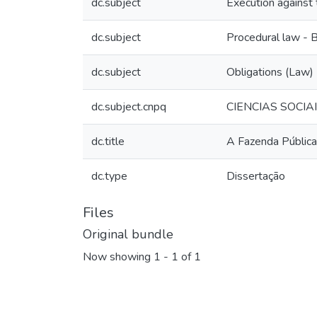
dc.subject
Execution against t
dc.subject
Procedural law - B
dc.subject
Obligations (Law)
dc.subject.cnpq
CIENCIAS SOCIA
dc.title
A Fazenda Pública 
dc.type
Dissertação
Files
Original bundle
Now showing
1 - 1 of 1