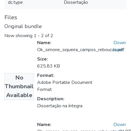
dc.type
Dissertação
Files
Original bundle
Now showing
1 - 2 of 2
Name:
Down
Ok_simone_siqueira_campos_reboucas.pdf
load
Size:
625.83 KB
Format:
No
Adobe Portable Document
Thumbnail
Format
Available
Description:
Dissertação na íntegra
Name:
Down