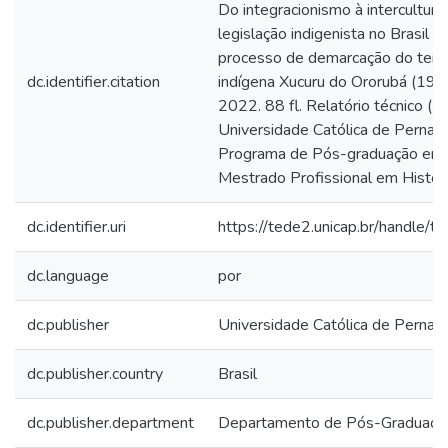
Do integracionismo à intercultural
legislação indigenista no Brasil e
processo de demarcação do terri
dc.identifier.citation
indígena Xucuru do Ororubá (19
2022. 88 fl. Relatório técnico (M
Universidade Católica de Pernam
Programa de Pós-graduação em H
Mestrado Profissional em Histór
dc.identifier.uri
https://tede2.unicap.br/handle/
dc.language
por
dc.publisher
Universidade Católica de Perna
dc.publisher.country
Brasil
dc.publisher.department
Departamento de Pós-Graduaçã