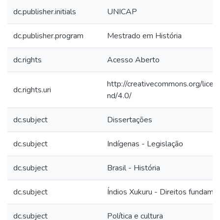
dc.publisher.initials
UNICAP
dc.publisher.program
Mestrado em História
dc.rights
Acesso Aberto
http://creativecommons.org/licen
dc.rights.uri
nd/4.0/
dc.subject
Dissertações
dc.subject
Indígenas - Legislação
dc.subject
Brasil - História
dc.subject
Índios Xukuru - Direitos fundame
dc.subject
Política e cultura