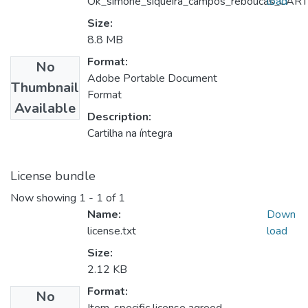
Ok_simone_siqueira_campos_reboucas_CART
load
Size:
8.8 MB
Format:
No
Adobe Portable Document
Thumbnail
Format
Available
Description:
Cartilha na íntegra
License bundle
Now showing
1 - 1 of 1
Name:
Down
license.txt
load
Size:
2.12 KB
Format:
No