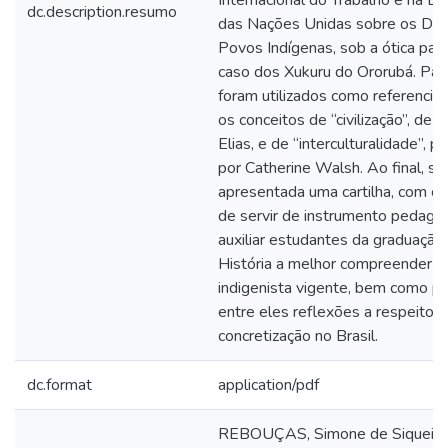
Internacional do Trabalho e na D
dc.description.resumo
das Nações Unidas sobre os Dire
Povos Indígenas, sob a ótica part
caso dos Xukuru do Ororubá. Para
foram utilizados como referenciai
os conceitos de “civilização”, de 
Elias, e de “interculturalidade”, p
por Catherine Walsh. Ao final, se
apresentada uma cartilha, com o 
de servir de instrumento pedagó
auxiliar estudantes da graduaçã
História a melhor compreender o 
indigenista vigente, bem como pa
entre eles reflexões a respeito 
concretização no Brasil.
dc.format
application/pdf
REBOUÇAS, Simone de Siqueira