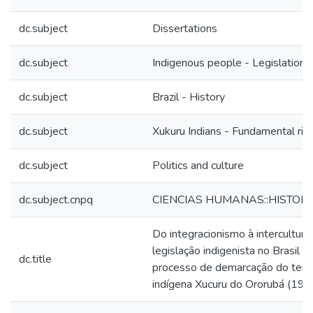
dc.subject
Dissertations
dc.subject
Indigenous people - Legislation
dc.subject
Brazil - History
dc.subject
Xukuru Indians - Fundamental rig
dc.subject
Politics and culture
dc.subject.cnpq
CIENCIAS HUMANAS::HISTORI
Do integracionismo à intercultural
legislação indigenista no Brasil e
dc.title
processo de demarcação do terri
indígena Xucuru do Ororubá (19