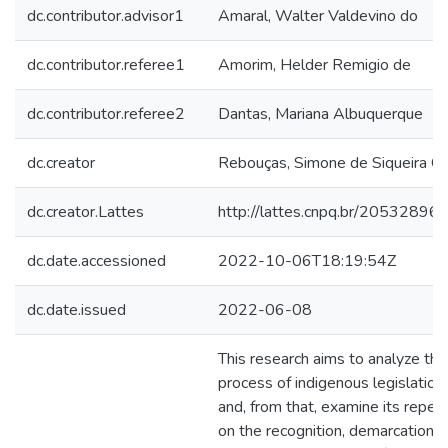
dc.contributor.advisor1
Amaral, Walter Valdevino do
dc.contributor.referee1
Amorim, Helder Remigio de
dc.contributor.referee2
Dantas, Mariana Albuquerque
dc.creator
Rebouças, Simone de Siqueira 
dc.creator.Lattes
http://lattes.cnpq.br/2053289
dc.date.accessioned
2022-10-06T18:19:54Z
dc.date.issued
2022-06-08
This research aims to analyze the 
process of indigenous legislation 
and, from that, examine its reper
on the recognition, demarcation, a