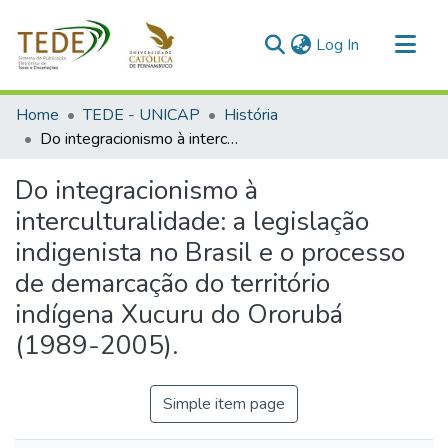
(current)
Log In
Communities & Collections
Home
TEDE - UNICAP
História
All of DSpace
Do integracionismo à interculturalidade: a legislação indigenista no Brasil e o processo de demarcação do território indígena Xucuru do Ororubá (1989-2005).
Statistics
Do integracionismo à
interculturalidade: a legislação
indigenista no Brasil e o processo
de demarcação do território
indígena Xucuru do Ororubá
(1989-2005).
Simple item page