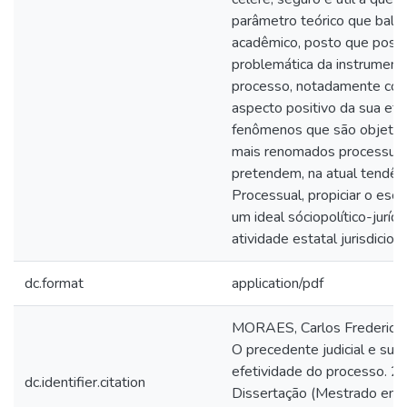
parâmetro teórico que baliz
acadêmico, posto que possu
problemática da instrument
processo, notadamente com
aspecto positivo da sua efe
fenômenos que são objeto 
mais renomados processual
pretendem, na atual tendênc
Processual, propiciar o esco
um ideal sóciopolítico-juríd
atividade estatal jurisdiciona
dc.format
application/pdf
MORAES, Carlos Frederico 
O precedente judicial e sua 
efetividade do processo. 20
dc.identifier.citation
Dissertação (Mestrado em D