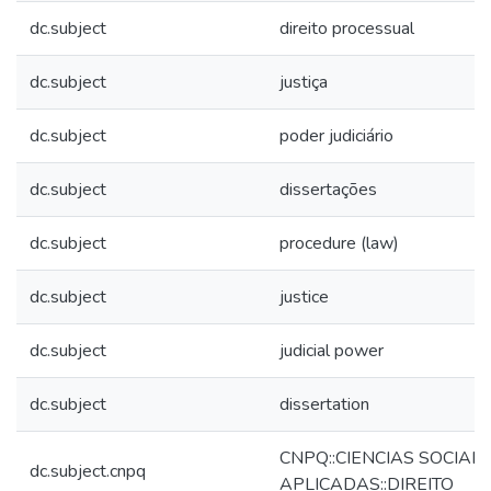
dc.subject
direito processual
dc.subject
justiça
dc.subject
poder judiciário
dc.subject
dissertações
dc.subject
procedure (law)
dc.subject
justice
dc.subject
judicial power
dc.subject
dissertation
CNPQ::CIENCIAS SOCIAIS
dc.subject.cnpq
APLICADAS::DIREITO