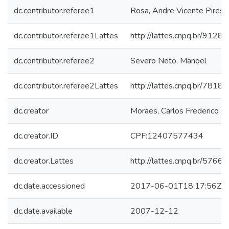
dc.contributor.referee1
Rosa, Andre Vicente Pires
dc.contributor.referee1Lattes
http://lattes.cnpq.br/91
dc.contributor.referee2
Severo Neto, Manoel
dc.contributor.referee2Lattes
http://lattes.cnpq.br/78
dc.creator
Moraes, Carlos Frederico G
dc.creator.ID
CPF:12407577434
dc.creator.Lattes
http://lattes.cnpq.br/57
dc.date.accessioned
2017-06-01T18:17:56Z
dc.date.available
2007-12-12