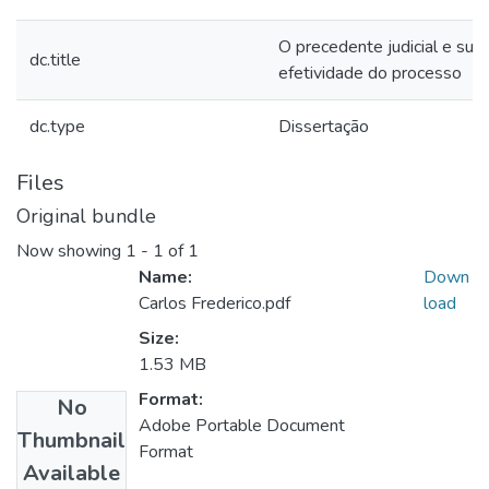
O precedente judicial e sua 
dc.title
efetividade do processo
dc.type
Dissertação
Files
Original bundle
Now showing
1 - 1 of 1
Name:
Down
Carlos Frederico.pdf
load
Size:
1.53 MB
Format:
No
Adobe Portable Document
Thumbnail
Format
Available