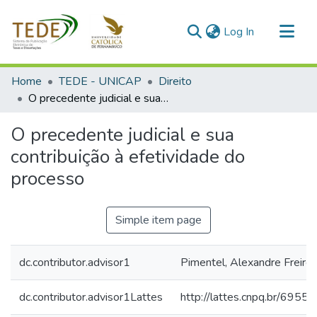
(current)
Log In
Communities & Collections
Home
TEDE - UNICAP
Direito
All of DSpace
O precedente judicial e sua contribuição à efetividade do processo
Statistics
O precedente judicial e sua
contribuição à efetividade do
processo
Simple item page
dc.contributor.advisor1
Pimentel, Alexandre Freire
dc.contributor.advisor1Lattes
http://lattes.cnpq.br/69