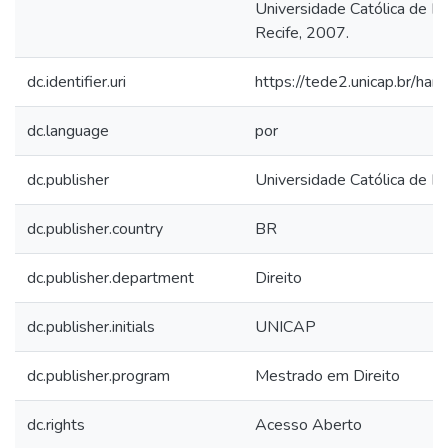
Universidade Católica de P
Recife, 2007.
dc.identifier.uri
https://tede2.unicap.br/ha
dc.language
por
dc.publisher
Universidade Católica de 
dc.publisher.country
BR
dc.publisher.department
Direito
dc.publisher.initials
UNICAP
dc.publisher.program
Mestrado em Direito
dc.rights
Acesso Aberto