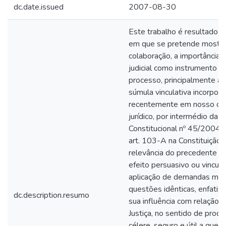
dc.date.issued
2007-08-30
Este trabalho é resultado 
em que se pretende mostrar,
colaboração, a importância
judicial como instrumento d
processo, principalmente at
súmula vinculativa incorpor
recentemente em nosso o
jurídico, por intermédio da
Constitucional nº 45/2004, 
art. 103-A na Constituição 
relevância do precedente ju
efeito persuasivo ou vincula
aplicação de demandas múlt
questões idênticas, enfatiza
dc.description.resumo
sua influência com relação 
Justiça, no sentido de produ
célere, seguro e útil a quem