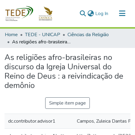
(current)
Log In
Communities & Collections
Home
TEDE - UNICAP
Ciências da Religião
All of DSpace
As religiões afro-brasileiras no discurso da Igreja Universal do Reino de Deus : a reivindicação de demônio
Statistics
As religiões afro-brasileiras no
discurso da Igreja Universal do
Reino de Deus : a reivindicação de
demônio
Simple item page
dc.contributor.advisor1
Campos, Zuleica Dantas Per