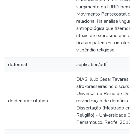
surgimento da IURD, bem 
Movimento Pentecostal com
relaciona. Na análise linguís
antropológica que fizemos 
rituais de exorcismo que pr
ficaram patentes a intolerân
vilipêndio religioso.
dc.format
application/pdf
DIAS, Julio Cesar Tavares. A
afro-brasileiras no discurso 
Universal do Reino de Deus 
dc.identifier.citation
reivindicação de demônio. 2
Dissertação (Mestrado em C
Religião) - Universidade Cat
Pernambuco, Recife, 2012.