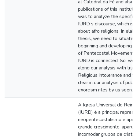
at Catedral da Fé and also f
publications of this institut
was to analyze the specific
IURD s discourse, which is 
about afro religions. In elabo
thesis, we need to situate hi
beginning and developing o
of Pentecostal Movement, 
IURD is connected. So, we 
along our analysis with true 
Religious intolerance and v
clear in our analysis of publ
exorcism rites by us seen.
A Igreja Universal do Rein
(IURD) é a principal repres
neopentecostalismo e apre
grande crescimento, aparen
incomodar grupos de cristão