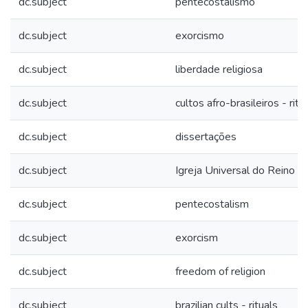
dc.subject
pentecostalismo
dc.subject
exorcismo
dc.subject
liberdade religiosa
dc.subject
cultos afro-brasileiros - ritu
dc.subject
dissertações
dc.subject
Igreja Universal do Reino 
dc.subject
pentecostalism
dc.subject
exorcism
dc.subject
freedom of religion
dc.subject
brazilian cults - rituals