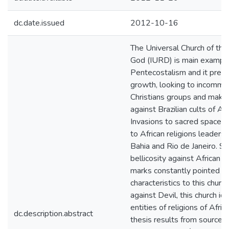
dc.date.issued
2012-10-16
The Universal Church of th
God (IURD) is main exampl
Pentecostalism and it prese
growth, looking to incommo
Christians groups and maki
against Brazilian cults of Afr
Invasions to sacred spaces 
to African religions leaders 
Bahia and Rio de Janeiro. S
bellicosity against African r
marks constantly pointed lik
characteristics to this churc
against Devil, this church iden
entities of religions of Afric
dc.description.abstract
thesis results from source