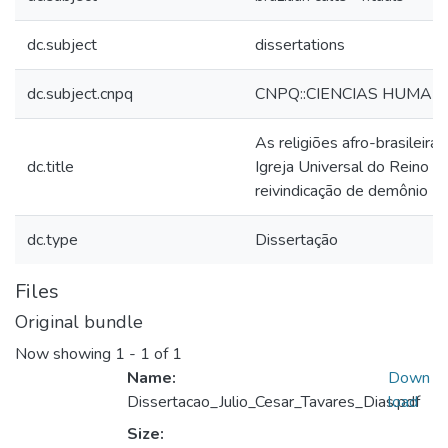
dc.subject
dissertations
dc.subject.cnpq
CNPQ::CIENCIAS HUMANA
As religiões afro-brasileira
dc.title
Igreja Universal do Reino d
reivindicação de demônio
dc.type
Dissertação
Files
Original bundle
Now showing
1 - 1 of 1
Name:
Down
Dissertacao_Julio_Cesar_Tavares_Dias.pdf
load
Size: