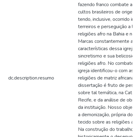
fazendo franco combate a 
cultos brasileiros de origem 
tendo, inclusive, ocorrido i
terreiros e perseguição a lí
religiões afro na Bahia e no 
Marcas constantemente ap
características dessa igreja
sincretismo e sua belicosid
religiões afro. No combate 
igreja identificou-o com as
dc.description.resumo
religiões de matriz africana.
dissertação é fruto de pesq
sobre tal temática, na Cated
Recife, e da análise de obra
da instituição. Nosso objetiv
a demonização, própria do di
tecido sobre as religiões afr
Na construção do trabalho fo
historicamente o desenvolv