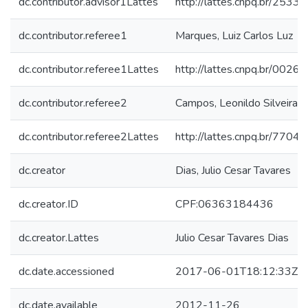
dc.contributor.advisor1Lattes
http://lattes.cnpq.br/25
dc.contributor.referee1
Marques, Luiz Carlos Luz
dc.contributor.referee1Lattes
http://lattes.cnpq.br/00
dc.contributor.referee2
Campos, Leonildo Silveira
dc.contributor.referee2Lattes
http://lattes.cnpq.br/77
dc.creator
Dias, Julio Cesar Tavares
dc.creator.ID
CPF:06363184436
dc.creator.Lattes
Julio Cesar Tavares Dias
dc.date.accessioned
2017-06-01T18:12:33Z
dc.date.available
2012-11-26