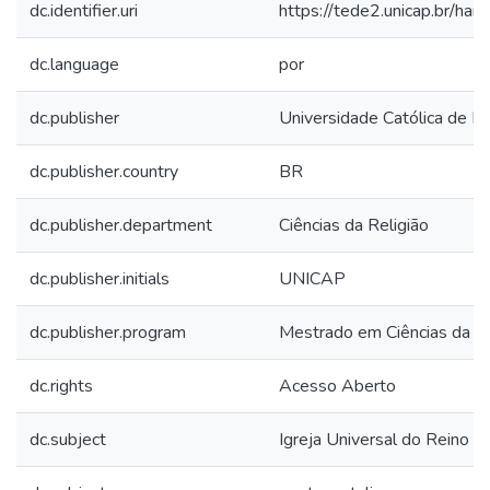
dc.identifier.uri
https://tede2.unicap.br/ha
dc.language
por
dc.publisher
Universidade Católica de 
dc.publisher.country
BR
dc.publisher.department
Ciências da Religião
dc.publisher.initials
UNICAP
dc.publisher.program
Mestrado em Ciências da Re
dc.rights
Acesso Aberto
dc.subject
Igreja Universal do Reino 