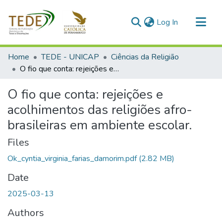
(current)
Log In
Communities & Collections
Home
TEDE - UNICAP
Ciências da Religião
All of DSpace
O fio que conta: rejeições e acolhimentos das religiões afro-brasileiras em ambiente escolar.
Statistics
O fio que conta: rejeições e
acolhimentos das religiões afro-
brasileiras em ambiente escolar.
Files
Ok_cyntia_virginia_farias_damorim.pdf
(2.82 MB)
Date
2025-03-13
Authors