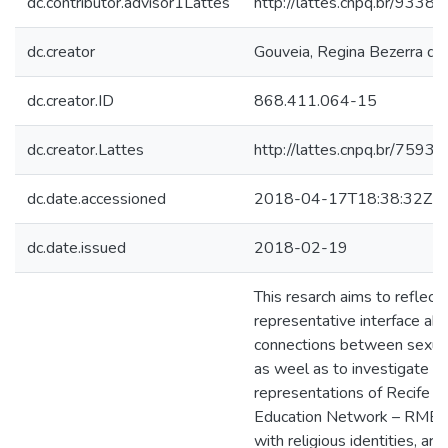
dc.contributor.advisor1Lattes
http://lattes.cnpq.br/93
dc.creator
Gouveia, Regina Bezerra de
dc.creator.ID
868.411.064-15
dc.creator.Lattes
http://lattes.cnpq.br/75
dc.date.accessioned
2018-04-17T18:38:32Z
dc.date.issued
2018-02-19
This resarch aims to reflect 
representative interface ab
connections between sexual 
as weel as to investigate th
representations of Recife M
Education Network – RMER 
with religious identities, ar