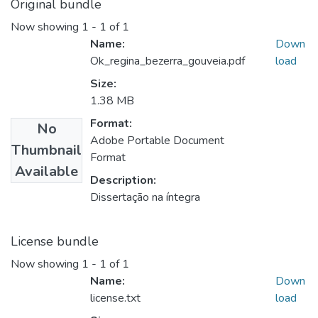
Original bundle
Now showing
1 - 1 of 1
Name:
Down
Ok_regina_bezerra_gouveia.pdf
load
Size:
1.38 MB
Format:
No
Adobe Portable Document
Thumbnail
Format
Available
Description:
Dissertação na íntegra
License bundle
Now showing
1 - 1 of 1
Name:
Down
license.txt
load