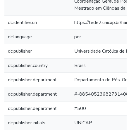
Coordenação Geral de Pós-
Mestrado em Ciências da Re
dc.identifier.uri
https://tede2.unicap.br/han
dc.language
por
dc.publisher
Universidade Católica de 
dc.publisher.country
Brasil
dc.publisher.department
Departamento de Pós-Gra
dc.publisher.department
#-88540523682731408
dc.publisher.department
#500
dc.publisher.initials
UNICAP