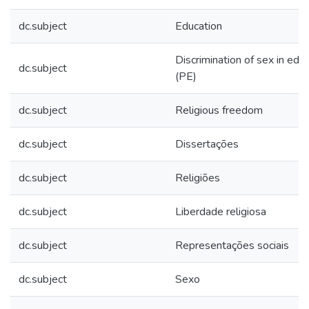
dc.subject
Education
Discrimination of sex in edu
dc.subject
(PE)
dc.subject
Religious freedom
dc.subject
Dissertações
dc.subject
Religiões
dc.subject
Liberdade religiosa
dc.subject
Representações sociais
dc.subject
Sexo