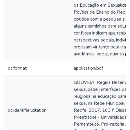
da Educação em Sexualidad
Política de Ensino do Recif
obtidos com a pesquisa sin
alguns caminhos para soluci
conflitos indicam que respo
perspectivas sociais, individu
precisam vir tanto pela via e
acadêmica, social, quanto pel
dc.format
application/pdf
GOUVEIA, Regina Bezerra de
sexualidade : interfaces da i
religiosa na educação para a
sexual na Rede Municipal d
dc.identifier.citation
Recife. 2017. 163 f. Disser
(Mestrado) - Universidade C
Pernambuco. Pró-reitoria A