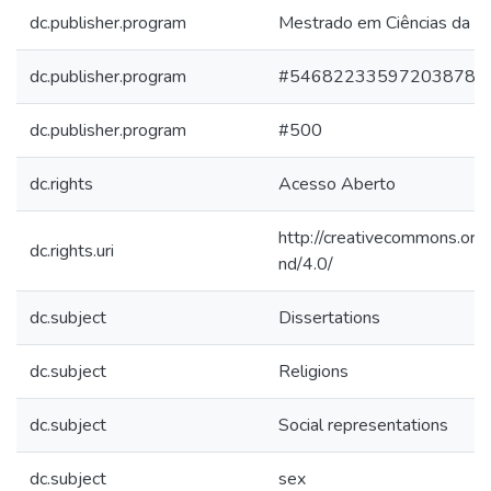
dc.publisher.program
Mestrado em Ciências da Re
dc.publisher.program
#546822335972038789
dc.publisher.program
#500
dc.rights
Acesso Aberto
http://creativecommons.org/
dc.rights.uri
nd/4.0/
dc.subject
Dissertations
dc.subject
Religions
dc.subject
Social representations
dc.subject
sex