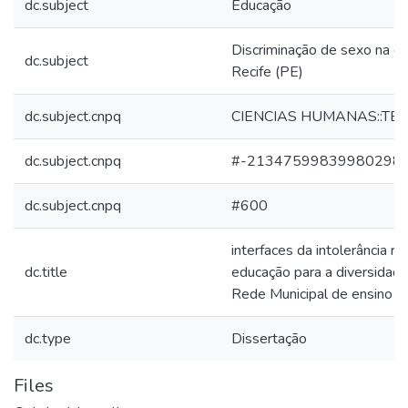
dc.subject
Educação
Discriminação de sexo na e
dc.subject
Recife (PE)
dc.subject.cnpq
CIENCIAS HUMANAS::TE
dc.subject.cnpq
#-21347599839980298
dc.subject.cnpq
#600
interfaces da intolerância re
dc.title
educação para a diversidade
Rede Municipal de ensino do
dc.type
Dissertação
Files