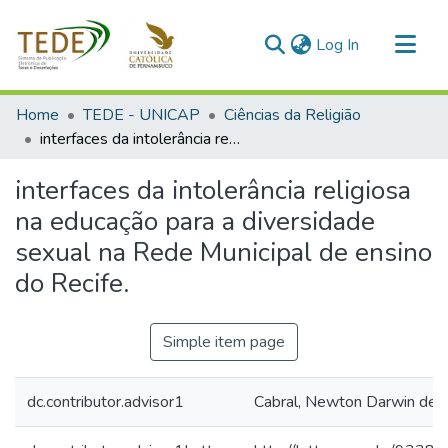
(current)
Log In
Communities & Collections
Home
TEDE - UNICAP
Ciências da Religião
All of DSpace
interfaces da intolerância religiosa na educação para a diversidade sexual na Rede Municipal de ensino do Recife.
Statistics
interfaces da intolerância religiosa
na educação para a diversidade
sexual na Rede Municipal de ensino
do Recife.
Simple item page
dc.contributor.advisor1
Cabral, Newton Darwin de 