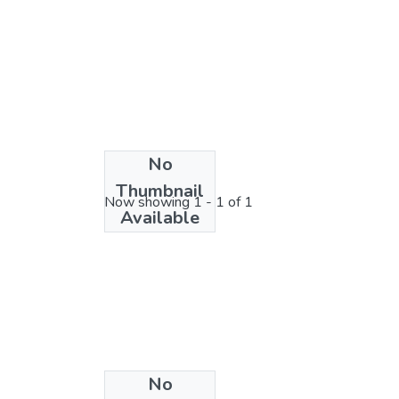
No
License bundle
Thumbnail
Now showing
1 - 1 of 1
Available
No
Collections