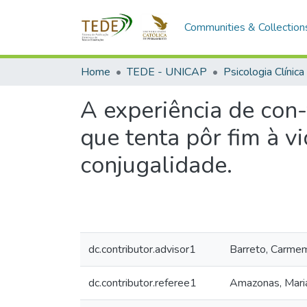
Communities & Collection
Home
TEDE - UNICAP
Psicologia Clínica
A experiência de co
que tenta pôr fim à v
conjugalidade.
dc.contributor.advisor1
Barreto, Carmem
dc.contributor.referee1
Amazonas, Maria