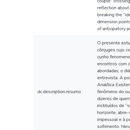
couple" crossing
reflection about
breaking the “ide
dimension points
of anticipatory 
O presente estu
cônjuges cujo c
cunho fenomenoló
encontros com c
abordadas; o di
entrevista. A p
Analítica Exist
dc.description.resumo
fenômeno do suic
dizeres de quem
instituídos de “
horizonte, abre
impessoal e à p
sofrimento. Nes