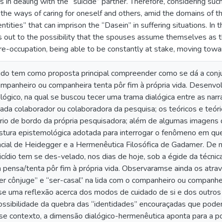
s in dealing with the “suicide” partner. Therefore, considering su
 the ways of caring for oneself and others, amid the domains of th
ntities” that can imprison the “Dasein” in suffering situations. In 
 out to the possibility that the spouses assume themselves as the
pre-occupation, being able to be constantly at stake, moving tow
do tem como proposta principal compreender como se dá a conjug
ompanheiro ou companheira tenta pôr fim à própria vida. Desenvo
gico, na qual se buscou tecer uma trama dialógica entre as narra
ada colaborador ou colaboradora da pesquisa; os teóricos e teóri
ário de bordo da própria pesquisadora; além de algumas imagens q
ostura epistemológica adotada para interrogar o fenômeno em q
encial de Heidegger e a Hermenêutica Filosófica de Gadamer. De 
ídio tem se des-velado, nos dias de hoje, sob a égide da técnic
 pensa/tenta pôr fim à própria vida. Observaramse ainda os at
ser cônjuge” e “ser-casal” na lida com o companheiro ou companheira
-se uma reflexão acerca dos modos de cuidado de si e dos outro
ossibilidade da quebra das “identidades” encouraçadas que podem
se contexto, a dimensão dialógico-hermenêutica aponta para a po