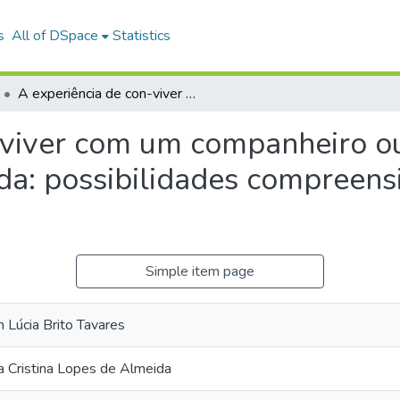
s
All of DSpace
Statistics
A experiência de con-viver com um companheiro ou uma companheira que tenta pôr fim à vida: possibilidades compreensivas no campo da conjugalidade.
n-viver com um companheiro 
ida: possibilidades compreen
Simple item page
 Lúcia Brito Tavares
 Cristina Lopes de Almeida