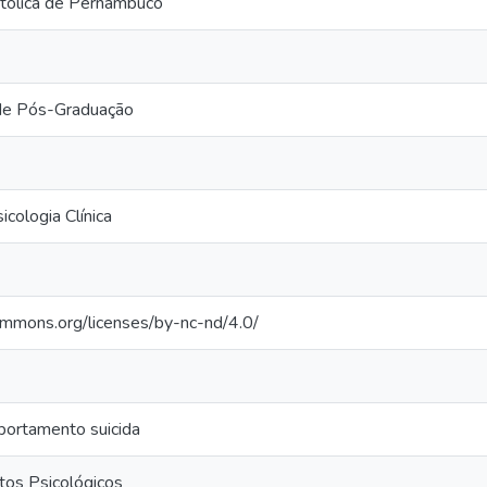
tólica de Pernambuco
de Pós-Graduação
cologia Clínica
commons.org/licenses/by-nc-nd/4.0/
portamento suicida
tos Psicológicos