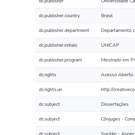
dc.publisher
Universidade Ca
dc.publisher.country
Brasil
dc.publisher.department
Departamento 
dc.publisher.initials
UNICAP
dc.publisher.program
Mestrado em Psi
dc.rights
Acesso Aberto
dc.rights.uri
http://creative
dc.subject
Dissertações
dc.subject
Cônjuges - Com
dc.subject
Suicídio - Aspec