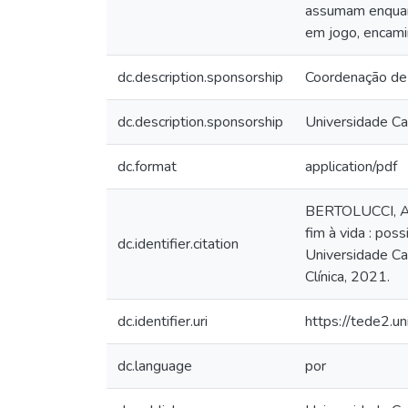
assumam enquan
em jogo, encami
dc.description.sponsorship
Coordenação de
dc.description.sponsorship
Universidade Ca
dc.format
application/pdf
BERTOLUCCI, Al
fim à vida : po
dc.identifier.citation
Universidade Ca
Clínica, 2021.
dc.identifier.uri
https://tede2.u
dc.language
por