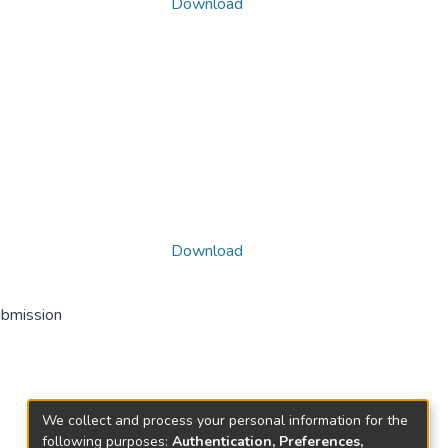
Download
Download
ubmission
We collect and process your personal information for the
following purposes:
Authentication, Preferences,