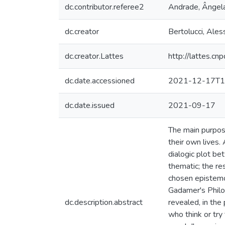
dc.contributor.referee2
Andrade, Ângel
dc.creator
Bertolucci, Ale
dc.creator.Lattes
http://lattes.
dc.date.accessioned
2021-12-17T1
dc.date.issued
2021-09-17
The main purpose
their own lives.
dialogic plot be
thematic; the re
chosen epistemo
Gadamer's Philo
dc.description.abstract
revealed, in the
who think or try