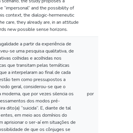
ch scenario, the study proposes a
e “impersonal” and the possibility of
this context, the dialogic-hermeneutic
 care, they already are, in an attitude
ards new possible sense horizons.
alidade a partir da experiência de
lveu-se uma pesquisa qualitativa, de
tivas colhidas e acolhidas nos
cas que transitam pelas temáticas
ue a interpelaram ao final de cada
uestão tem como pressupostos a
modo geral, considerou-se que o
a moderna, que por vezes silencia os
por
ravessamentos dos modos pré-
 dito(a) “suicida”. E, diante de tal
s entes, em meio aos domínios do
 aprisionar o ser-aí em situações de
ssibilidade de que os cônjuges se