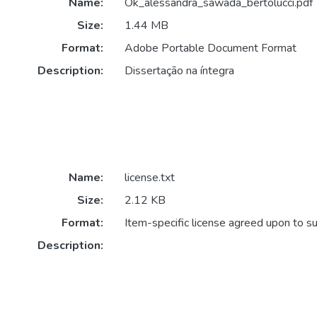
Name:
Ok_alessandra_sawada_bertolucci.pdf
Size:
1.44 MB
Format:
Adobe Portable Document Format
Description:
Dissertação na íntegra
Name:
license.txt
Size:
2.12 KB
Format:
Item-specific license agreed upon to s
Description: