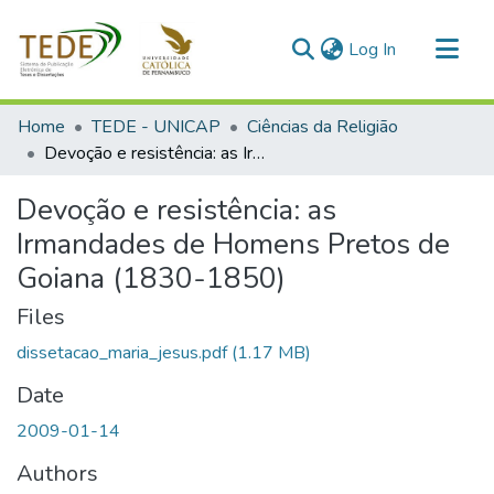
(current)
Log In
Communities & Collections
Home
TEDE - UNICAP
Ciências da Religião
All of DSpace
Devoção e resistência: as Irmandades de Homens Pretos de Goiana (1830-1850)
Statistics
Devoção e resistência: as
Irmandades de Homens Pretos de
Goiana (1830-1850)
Files
dissetacao_maria_jesus.pdf
(1.17 MB)
Date
2009-01-14
Authors