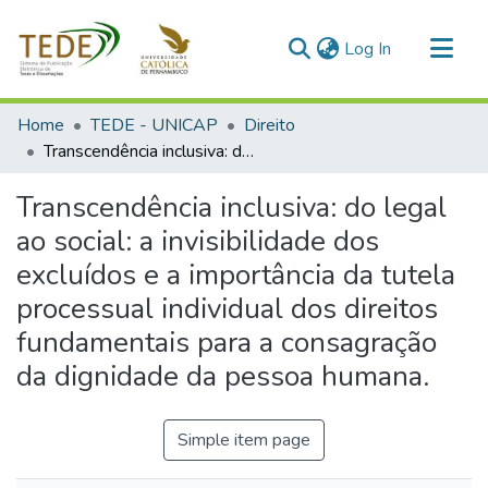
(current)
Log In
Communities & Collections
Home
TEDE - UNICAP
Direito
All of DSpace
Transcendência inclusiva: do legal ao social: a invisibilidade dos excluídos e a importância da tutela processual individual dos direitos fundamentais para a consagração da dignidade da pessoa humana.
Statistics
Transcendência inclusiva: do legal
ao social: a invisibilidade dos
excluídos e a importância da tutela
processual individual dos direitos
fundamentais para a consagração
da dignidade da pessoa humana.
Simple item page