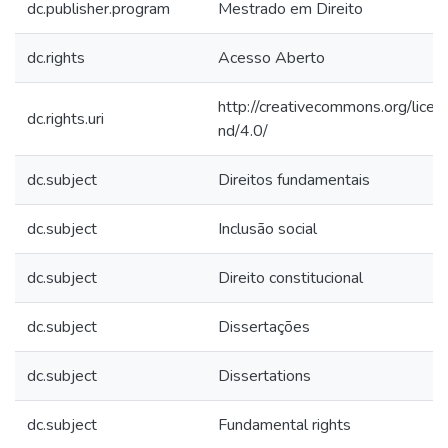
dc.publisher.program
Mestrado em Direito
dc.rights
Acesso Aberto
http://creativecommons.org/licen
dc.rights.uri
nd/4.0/
dc.subject
Direitos fundamentais
dc.subject
Inclusão social
dc.subject
Direito constitucional
dc.subject
Dissertações
dc.subject
Dissertations
dc.subject
Fundamental rights