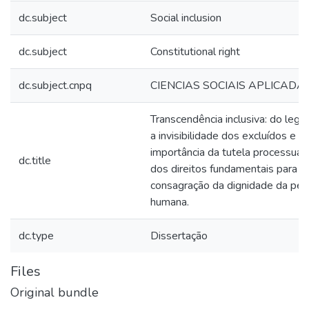
dc.subject
Social inclusion
dc.subject
Constitutional right
dc.subject.cnpq
CIENCIAS SOCIAIS APLICADAS
Transcendência inclusiva: do legal
a invisibilidade dos excluídos e a
importância da tutela processual 
dc.title
dos direitos fundamentais para a
consagração da dignidade da pe
humana.
dc.type
Dissertação
Files
Original bundle