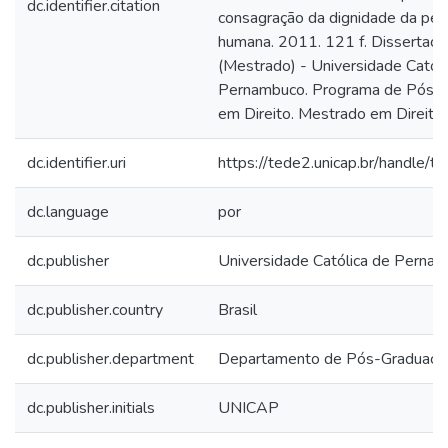
dc.identifier.citation
consagração da dignidade da pe
humana. 2011. 121 f. Dissertaçã
(Mestrado) - Universidade Católi
Pernambuco. Programa de Pós-
em Direito. Mestrado em Direito
dc.identifier.uri
https://tede2.unicap.br/handle/
dc.language
por
dc.publisher
Universidade Católica de Perna
dc.publisher.country
Brasil
dc.publisher.department
Departamento de Pós-Graduaçã
dc.publisher.initials
UNICAP