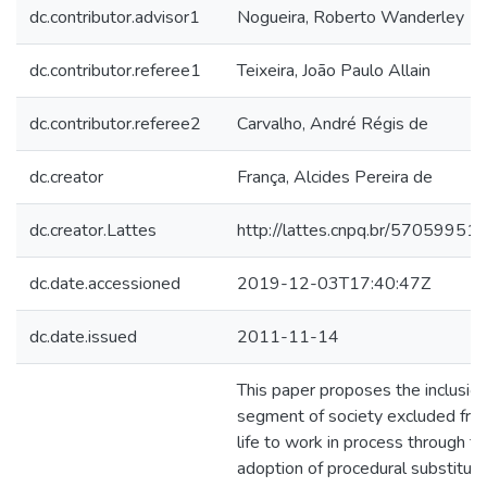
dc.contributor.advisor1
Nogueira, Roberto Wanderley
dc.contributor.referee1
Teixeira, João Paulo Allain
dc.contributor.referee2
Carvalho, André Régis de
dc.creator
França, Alcides Pereira de
dc.creator.Lattes
http://lattes.cnpq.br/5705995
dc.date.accessioned
2019-12-03T17:40:47Z
dc.date.issued
2011-11-14
This paper proposes the inclusion
segment of society excluded from
life to work in process through t
adoption of procedural substituti