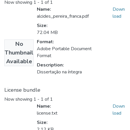
Now showing
1 - 1 of 1
Name:
Down
alcides_pereira_franca.pdf
load
Size:
72.04 MB
Format:
No
Adobe Portable Document
Thumbnail
Format
Available
Description:
Dissertação na íntegra
License bundle
Now showing
1 - 1 of 1
Name:
Down
license.txt
load
Size:
2.12 KB