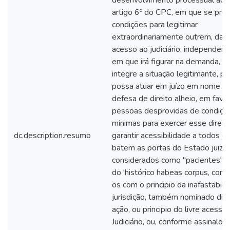
desenvolvimento processual adit
artigo 6º do CPC, em que se pro
condições para legitimar
extraordinariamente outrem, dan
acesso ao judiciário, independen
em que irá figurar na demanda, ou
integre a situação legitimante, p
possa atuar em juízo em nome pr
defesa de direito alheio, em favo
pessoas desprovidas de condiçõ
minimas para exercer esse direit
dc.description.resumo
garantir acessibilidade a todos o
batem as portas do Estado juiz, 
considerados como "pacientes",
do 'histórico habeas corpus, con
os com o principio da inafastabili
jurisdição, também nominado dire
ação, ou principio do livre acesso
Judiciário, ou, conforme assinalo