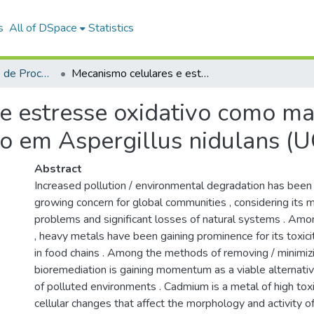
s
All of DSpace
Statistics
Desenvolvimento de Processos Ambientais
Mecanismo celulares e estresse oxidativo como marcadores de tolerância para cádmio em Aspergillus nidulans (UCP 1580)
e estresse oxidativo como m
io em Aspergillus nidulans (
Abstract
Increased pollution / environmental degradation has been
growing concern for global communities , considering its m
problems and significant losses of natural systems . Am
, heavy metals have been gaining prominence for its toxic
in food chains . Among the methods of removing / minimizi
bioremediation is gaining momentum as a viable alternativ
of polluted environments . Cadmium is a metal of high toxi
cellular changes that affect the morphology and activity 