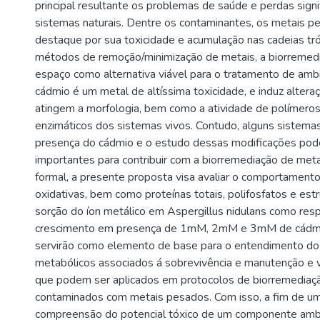
principal resultante os problemas de saúde e perdas signi
sistemas naturais. Dentre os contaminantes, os metais 
destaque por sua toxicidade e acumulação nas cadeias tró
métodos de remoção/minimização de metais, a biorreme
espaço como alternativa viável para o tratamento de amb
cádmio é um metal de altíssima toxicidade, e induz altera
atingem a morfologia, bem como a atividade de polímero
enzimáticos dos sistemas vivos. Contudo, alguns sistemas
presença do cádmio e o estudo dessas modificações pod
importantes para contribuir com a biorremediação de met
formal, a presente proposta visa avaliar o comportament
oxidativas, bem como proteínas totais, polifosfatos e estr
sorção do íon metálico em Aspergillus nidulans como res
crescimento em presença de 1mM, 2mM e 3mM de cádmi
servirão como elemento de base para o entendimento d
metabólicos associados á sobrevivência e manutenção e vi
que podem ser aplicados em protocolos de biorremediaç
contaminados com metais pesados. Com isso, a fim de u
compreensão do potencial tóxico de um componente ambi