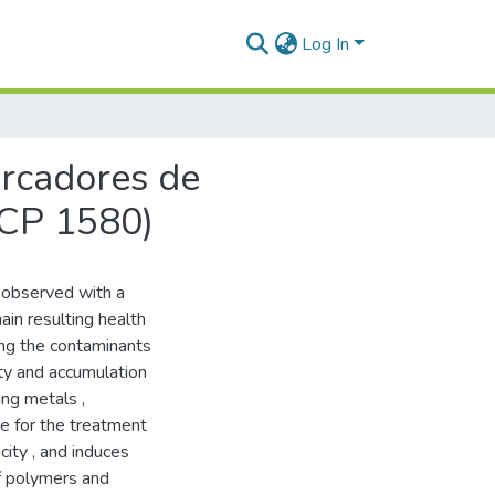
Log In
arcadores de
UCP 1580)
 observed with a
ain resulting health
ong the contaminants
ity and accumulation
ng metals ,
e for the treatment
city , and induces
of polymers and