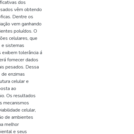
ficativas dos
pesados vêm obtendo
ficas. Dentre os
diação vem ganhando
ientes poluídos. O
ções celulares, que
s e sistemas
 exibem tolerância á
erá fornecer dados
ais pesados. Dessa
o de enzimas
utura celular e
posta ao
o. Os resultados
os mecanismos
abilidade celular,
ão de ambientes
ma melhor
ental e seus