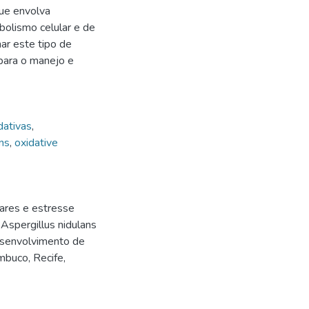
que envolva
bolismo celular e de
nar este tipo de
para o manejo e
dativas
,
ans
,
oxidative
ares e estresse
Aspergillus nidulans
esenvolvimento de
mbuco, Recife,