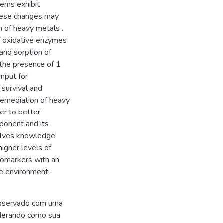
ems exhibit
these changes may
n of heavy metals .
of oxidative enzymes
 and sorption of
 the presence of 1
nput for
survival and
oremediation of heavy
er to better
ponent and its
volves knowledge
higher levels of
biomarkers with an
e environment .
observado com uma
iderando como sua