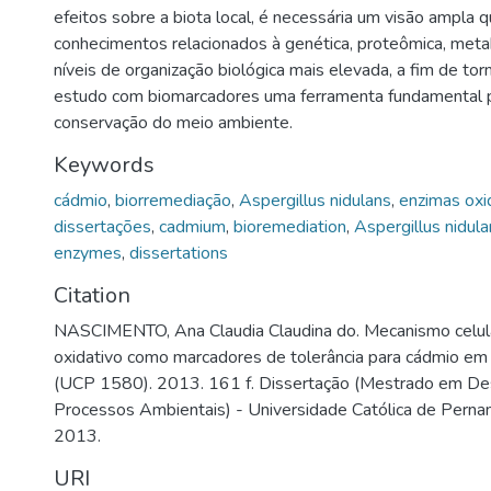
efeitos sobre a biota local, é necessária um visão ampla 
conhecimentos relacionados à genética, proteômica, meta
níveis de organização biológica mais elevada, a fim de tor
estudo com biomarcadores uma ferramenta fundamental 
conservação do meio ambiente.
Keywords
cádmio
,
biorremediação
,
Aspergillus nidulans
,
enzimas oxi
dissertações
,
cadmium
,
bioremediation
,
Aspergillus nidul
enzymes
,
dissertations
Citation
NASCIMENTO, Ana Claudia Claudina do. Mecanismo celul
oxidativo como marcadores de tolerância para cádmio em 
(UCP 1580). 2013. 161 f. Dissertação (Mestrado em D
Processos Ambientais) - Universidade Católica de Perna
2013.
URI