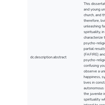
This disserta
and young un
church, and t
therefore, li
unleashing fa
spirituality,
characterize 
psycho-religi
partial resu
(FAFIRE) and 
dc.description.abstract
psycho-religi
confusing you
observe a uni
happiness, s
lives in cons
autonomous is
the juvenile 
spirituality w