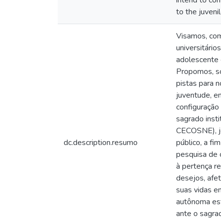
intend to co
to the juveni
Visamos, com
universitário
adolescente e
Propomos, so
pistas para n
juventude, e
configuração 
sagrado insti
CECOSNE), jo
dc.description.resumo
público, a fi
pesquisa de 
à pertença re
desejos, afet
suas vidas e
autônoma est
ante o sagrad