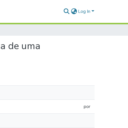
Log In
sca de uma
por