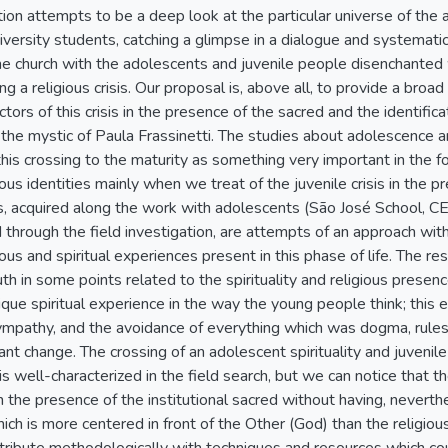
tion attempts to be a deep look at the particular universe of th
iversity students, catching a glimpse in a dialogue and systemat
he church with the adolescents and juvenile people disenchanted w
ving a religious crisis. Our proposal is, above all, to provide a br
ctors of this crisis in the presence of the sacred and the identific
 in the mystic of Paula Frassinetti. The studies about adolescence 
this crossing to the maturity as something very important in the f
ous identities mainly when we treat of the juvenile crisis in the pr
lts, acquired along the work with adolescents (São José School, 
through the field investigation, are attempts of an approach wit
ous and spiritual experiences present in this phase of life. The r
th in some points related to the spirituality and religious presen
que spiritual experience in the way the young people think; this e
ympathy, and the avoidance of everything which was dogma, rules 
tant change. The crossing of an adolescent spirituality and juven
 well-characterized in the field search, but we can notice that th
in the presence of the institutional sacred without having, neverthe
hich is more centered in front of the Other (God) than the religious