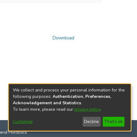
Download
We collect and process your personal information for the
following purposes:
Authentication, Preferences,
Acknowledgement and Statistics
.
To learn more, please read our
privacy policy
.
Customize
Decline
That's ok
end Feedback