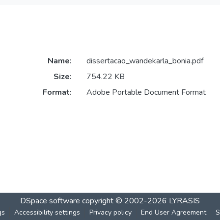
Name:
dissertacao_wandekarla_bonia.pdf
Size:
754.22 KB
Format:
Adobe Portable Document Format
DSpace software
copyright © 2002-2026
LYRASIS
gs
Accessibility settings
Privacy policy
End User Agreement
S