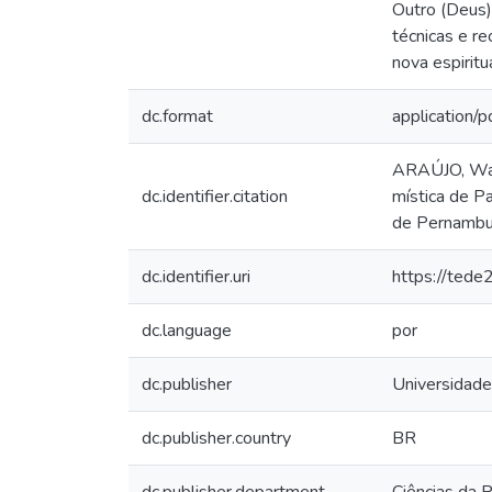
Outro (Deus)
técnicas e re
nova espirit
dc.format
application/p
ARAÚJO, Wand
dc.identifier.citation
mística de Pa
de Pernambuc
dc.identifier.uri
https://tede
dc.language
por
dc.publisher
Universidade
dc.publisher.country
BR