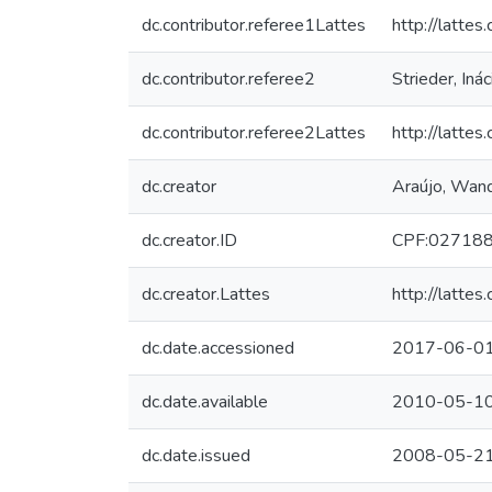
dc.contributor.referee1Lattes
http://latt
dc.contributor.referee2
Strieder, Iná
dc.contributor.referee2Lattes
http://latt
dc.creator
Araújo, Wand
dc.creator.ID
CPF:02718
dc.creator.Lattes
http://latt
dc.date.accessioned
2017-06-01
dc.date.available
2010-05-1
dc.date.issued
2008-05-2