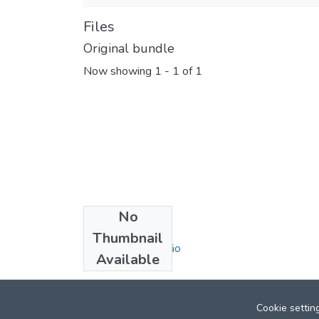
Files
Original bundle
Now showing
1 - 1 of 1
No
Collections
Thumbnail
Ciências da Religião
Available
Cookie settin