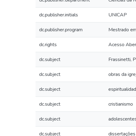
dc.publisher.department
Ciências da R
dc.publisher.initials
UNICAP
dc.publisher.program
Mestrado em 
dc.rights
Acesso Aber
dc.subject
Frassinetti,
dc.subject
obras da igre
dc.subject
espiritualida
dc.subject
cristianismo
dc.subject
adolescentes
dc.subject
dissertações