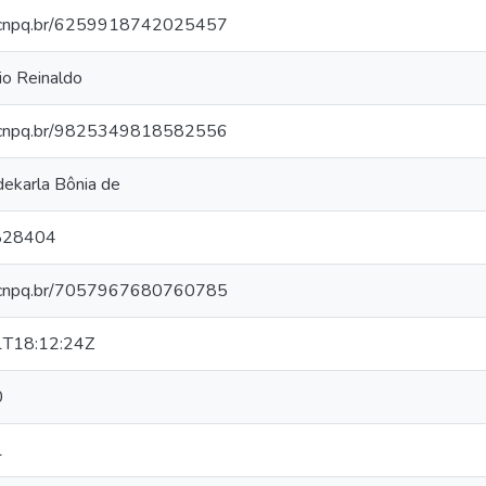
es.cnpq.br/6259918742025457
cio Reinaldo
es.cnpq.br/9825349818582556
ekarla Bônia de
828404
es.cnpq.br/7057967680760785
T18:12:24Z
0
1