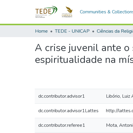
Communities & Collection
Home
TEDE - UNICAP
Ciências da Relig
A crise juvenil ante 
espiritualidade na mís
dc.contributor.advisor1
Libório, Luiz
dc.contributor.advisor1Lattes
http://latt
dc.contributor.referee1
Mota, Anton