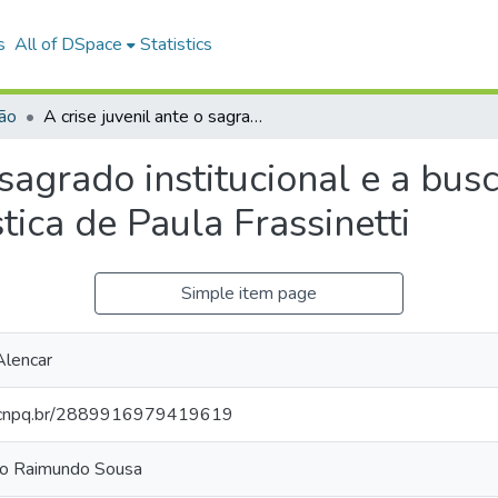
s
All of DSpace
Statistics
ião
A crise juvenil ante o sagrado institucional e a busca de uma espiritualidade na mística de Paula Frassinetti
o sagrado institucional e a bu
tica de Paula Frassinetti
Simple item page
 Alencar
es.cnpq.br/2889916979419619
io Raimundo Sousa