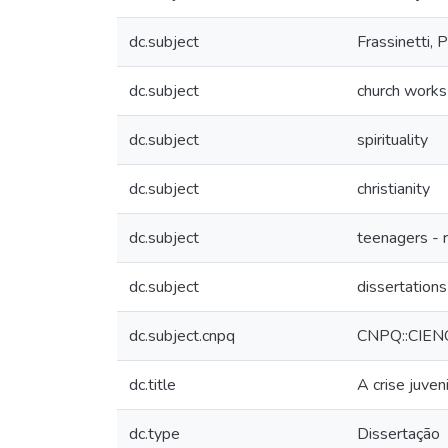
dc.subject
Frassinetti,
dc.subject
church works 
dc.subject
spirituality
dc.subject
christianity
dc.subject
teenagers - r
dc.subject
dissertations
dc.subject.cnpq
CNPQ::CIE
dc.title
A crise juven
dc.type
Dissertação