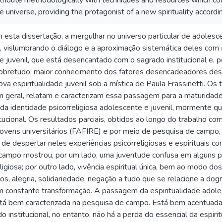
ntribute methodologically with techniques and resources which co
le universe, providing the protagonist of a new spirituality accordi
 esta dissertação, a mergulhar no universo particular de adoles
s, vislumbrando o diálogo e a aproximação sistemática deles com 
 juvenil, que está desencantado com o sagrado institucional e, por
bretudo, maior conhecimento dos fatores desencadeadores dess
ova espiritualidade juvenil sob a mística de Paula Frassinetti. Os
m geral, relatam e caracterizam essa passagem para a maturidade
da identidade psicorreligiosa adolescente e juvenil, mormente qua
tucional. Os resultados parciais, obtidos ao longo do trabalho c
vens universitários (FAFIRE) e por meio de pesquisa de campo, 
m de despertar neles experiências psicorreligiosas e espirituais c
campo mostrou, por um lado, uma juventude confusa em alguns po
ligiosa; por outro lado, vivência espiritual única, bem ao modo do
os, alegria, solidariedade, negação a tudo que se relacione a do
m constante transformação. A passagem da espiritualidade adole
á bem caracterizada na pesquisa de campo. Está bem acentuada a
o institucional, no entanto, não há a perda do essencial da espirit