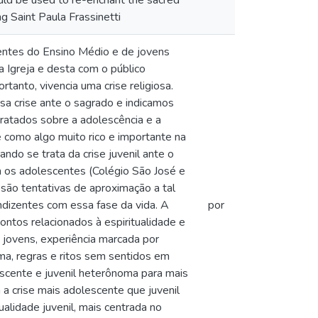
uld be used to re-enchant the sacred
ng Saint Paula Frassinetti
centes do Ensino Médio e de jovens
a Igreja e desta com o público
tanto, vivencia uma crise religiosa.
a crise ante o sagrado e indicamos
 tratados sobre a adolescência e a
 como algo muito rico e importante na
ndo se trata da crise juvenil ante o
om os adolescentes (Colégio São José e
são tentativas de aproximação a tal
ondizentes com essa fase da vida. A
por
ntos relacionados à espiritualidade e
s jovens, experiência marcada por
gma, regras e ritos sem sentidos em
scente e juvenil heterônoma para mais
 crise mais adolescente que juvenil
ualidade juvenil, mais centrada no