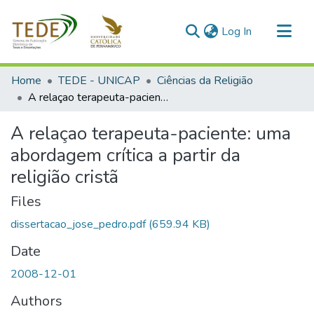
(current)
Log In
Communities & Collections
Home
TEDE - UNICAP
Ciências da Religião
All of DSpace
A relaçao terapeuta-paciente: uma abordagem crítica a partir da religião cristã
Statistics
A relaçao terapeuta-paciente: uma
abordagem crítica a partir da
religião cristã
Files
dissertacao_jose_pedro.pdf
(659.94 KB)
Date
2008-12-01
Authors