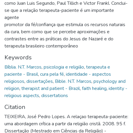
como Juan Luis Segundo, Paul Tillich e Victor Frankl. Conclui-
se que a relação terapeuta-paciente é um importante
agente
promotor da fé/confiança que estimula os recursos naturais
da cura, bem como que se percebe aproximações e
contrastes entre as práticas do Jesus de Nazaré e do
terapeuta brasileiro contemporâneo
Keywords
Bíblia. N.T. Marcos
,
psicologia e religião
,
terapeuta e
paciente - Brasil
,
cura pela fé
,
identidade - aspectos
religiosos
,
dissertações
,
Bible. N.T. Marcos
,
psychology and
religion
,
therapist and patient - Brazil
,
faith healing
,
identity -
religious aspects
,
dissertations
Citation
TEIXEIRA, José Pedro Lopes. A relaçao terapeuta-paciente:
uma abordagem crítica a partir da religião cristã. 2008. 95 f.
Dissertação (Mestrado em Ciências da Religião) -